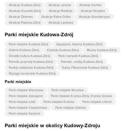
Atrakcje Kudowa-Zdrój
Atrakcje Jarków
Atrakcje Karłów
Atrakcje Duszniki-Zdrój
Atrakcje Radków
Atrakcje Szczytna
Atrakcje Zieleniec
Atrakcje Ratno Dolne
Atrakcje Wambierzyce
Atrakcje Polanica-Zdrój
Atrakcje Lasówka
Parki miejskie Kudowa-Zdrój
Parki miejskie Kudowa-Zdrój
Aquaparki, baseny Kudowa-Zdrój
Galerie Kudowa-Zdrój
Kościoły Kudowa-Zdrój
Muzea Kudowa-Zdrój
Ośrodki kultury Kudowa-Zdrój
Parki rozrywki Kudowa-Zdrój
Pomniki przyrody Kudowa-Zdrój
Pomniki, rzeźby Kudowa-Zdrój
Punkty widokowe Kudowa-Zdrój
Teatry, Filharmonie Kudowa-Zdrój
Wyciągi narciarskie Kudowa-Zdrój
Parki miejskie
Parki miejskie Warszawa
Parki miejskie Wrocław
Parki miejskie Zakopane
Parki miejskie Krynica-Zdrój, Krynica Górska
Parki miejskie Łódź
Parki miejskie Kraków
Parki miejskie Ustroń
Parki miejskie Częstochowa
Parki miejskie Gdańsk
Parki miejskie Szczecin
Parki miejskie w okolicy Kudowy-Zdroju