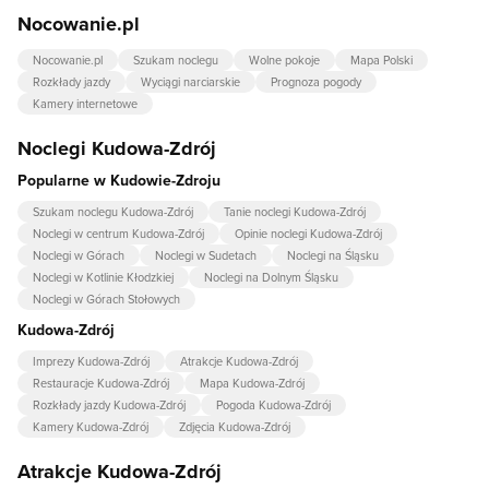
Nocowanie.pl
Nocowanie.pl
Szukam noclegu
Wolne pokoje
Mapa Polski
Rozkłady jazdy
Wyciągi narciarskie
Prognoza pogody
Kamery internetowe
Noclegi Kudowa-Zdrój
Popularne w Kudowie-Zdroju
Szukam noclegu Kudowa-Zdrój
Tanie noclegi Kudowa-Zdrój
Noclegi w centrum Kudowa-Zdrój
Opinie noclegi Kudowa-Zdrój
Noclegi w Górach
Noclegi w Sudetach
Noclegi na Śląsku
Noclegi w Kotlinie Kłodzkiej
Noclegi na Dolnym Śląsku
Noclegi w Górach Stołowych
Kudowa-Zdrój
Imprezy Kudowa-Zdrój
Atrakcje Kudowa-Zdrój
Restauracje Kudowa-Zdrój
Mapa Kudowa-Zdrój
Rozkłady jazdy Kudowa-Zdrój
Pogoda Kudowa-Zdrój
Kamery Kudowa-Zdrój
Zdjęcia Kudowa-Zdrój
Atrakcje Kudowa-Zdrój