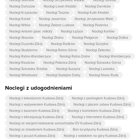
Noclegi Jeleniów
Noclegi Jerzykowice Wielkie
Noclegi Jarków
Noclegi Dańczów
Noclegi Lewin Kłodzki
Noclegi Darnków
Noclegi Krzyżanów
Noclegi Taszów
Noclegi Kulin Kłodzki
Noclegi Kocioł
Noclegi Jawornica
Noclegi Jerzykowice Małe
Noclegi Witów
Noclegi Zielone Ludowe
Noclegi Pasterka
Noclegi Antonin (pow. milicki)
Noclegi Łężyce
Noclegi Karłów
Noclegi Słoszów
Noclegi Złotno
Noclegi Podgórze
Noclegi Dolina
Noclegi Duszniki-Zdrój
Noclegi Radków
Noclegi Szczytna
Noclegi Studzienno
Noclegi Ratno Górne
Noclegi Zieleniec
Noclegi Ratno-Wambierzyce
Noclegi Ratno Dolne
Noclegi Wambierzyce
Noclegi Raszków
Noclegi Polanica-Zdrój
Noclegi Ścinawka Górna
Noclegi Ścinawka Średnia
Noclegi Suszyna
Noclegi Lasówka
Noclegi Włodowice
Noclegi Szalejów Dolny
Noclegi Nowa Ruda
Noclegi z udogodnieniami
Noclegi z telewizorem Kudowa-Zdrój
Noclegi z parkingiem Kudowa-Zdrój
Noclegi z wyżywieniem Kudowa-Zdrój
Noclegi z placem zabaw Kudowa-Zdrój
Noclegi z basenem Kudowa-Zdrój
Noclegi z kominkiem Kudowa-Zdrój
Noclegi z klimatyzacją Kudowa-Zdrój
Noclegi z internetem Kudowa-Zdrój
Noclegi ze stacjami ładowania samochodów EV Kudowa-Zdrój
Noclegi ze śniadaniem Kudowa-Zdrój
Bon turystyczny Kudowa-Zdrój
Noclegi z jacuzzi Kudowa-Zdrój
Noclegi z widokiem na góry Kudowa-Zdrój