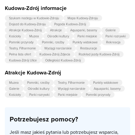
Kudowa-Zdrój informacje
Szukam noclegu w Kudowie-Zdroju
Mapa Kudowy-Zdroju
Dojazd do Kudowy-Zdroju
Pogoda Kudowa-Zdrój
Atrakcje Kudowa-Zdrój
Atrakcje
Aquaparki, baseny
Galerie
Kościoły
Muzea
Ośrodki kultury
Parki miejskie
Parki rozrywki
Pomniki przyrody
Pomniki, rzeźby
Punkty widokowe
Rekreacja
Teatry, Filharmonie
Wyciągi narciarskie
Restauracje
Pełna lista ofert
Kudowa-Zdrój Zdjecia
Rozkład jazdy Kudowa-Zdrój
Kudowa-Zdrój Ulice
Odległości Kudowa-Zdrój
Atrakcje Kudowa-Zdrój
Muzea
Pomniki, rzeźby
Teatry, Filharmonie
Punkty widokowe
Galerie
Ośrodki kultury
Wyciągi narciarskie
Aquaparki, baseny
Kościoły
Parki rozrywki
Parki miejskie
Pomniki przyrody
Potrzebujesz pomocy?
Jeśli masz jakieś pytania lub potrzebujesz wsparcia,