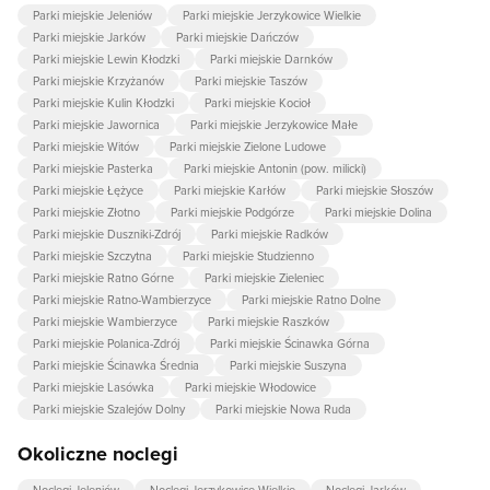
Parki miejskie Jeleniów
Parki miejskie Jerzykowice Wielkie
Parki miejskie Jarków
Parki miejskie Dańczów
Parki miejskie Lewin Kłodzki
Parki miejskie Darnków
Parki miejskie Krzyżanów
Parki miejskie Taszów
Parki miejskie Kulin Kłodzki
Parki miejskie Kocioł
Parki miejskie Jawornica
Parki miejskie Jerzykowice Małe
Parki miejskie Witów
Parki miejskie Zielone Ludowe
Parki miejskie Pasterka
Parki miejskie Antonin (pow. milicki)
Parki miejskie Łężyce
Parki miejskie Karłów
Parki miejskie Słoszów
Parki miejskie Złotno
Parki miejskie Podgórze
Parki miejskie Dolina
Parki miejskie Duszniki-Zdrój
Parki miejskie Radków
Parki miejskie Szczytna
Parki miejskie Studzienno
Parki miejskie Ratno Górne
Parki miejskie Zieleniec
Parki miejskie Ratno-Wambierzyce
Parki miejskie Ratno Dolne
Parki miejskie Wambierzyce
Parki miejskie Raszków
Parki miejskie Polanica-Zdrój
Parki miejskie Ścinawka Górna
Parki miejskie Ścinawka Średnia
Parki miejskie Suszyna
Parki miejskie Lasówka
Parki miejskie Włodowice
Parki miejskie Szalejów Dolny
Parki miejskie Nowa Ruda
Okoliczne noclegi