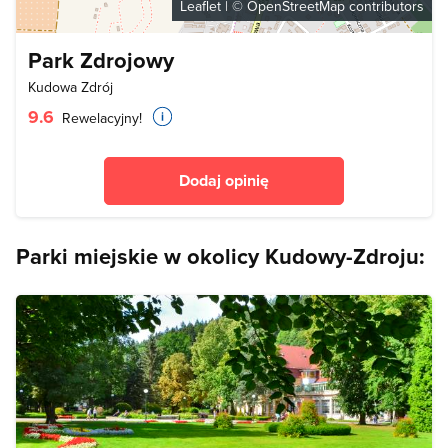
Leaflet
| ©
OpenStreetMap
contributors
Park Zdrojowy
Kudowa Zdrój
9.6
Rewelacyjny!
Dodaj opinię
Parki miejskie w okolicy Kudowy-Zdroju: