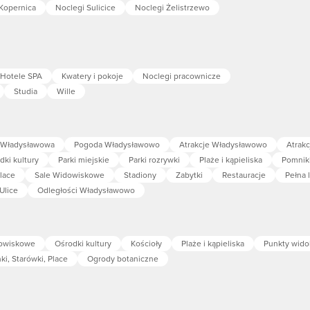
Kopernica
Noclegi Sulicice
Noclegi Żelistrzewo
Hotele SPA
Kwatery i pokoje
Noclegi pracownicze
Studia
Wille
 Władysławowa
Pogoda Władysławowo
Atrakcje Władysławowo
Atrakc
dki kultury
Parki miejskie
Parki rozrywki
Plaże i kąpieliska
Pomniki
Place
Sale Widowiskowe
Stadiony
Zabytki
Restauracje
Pełna l
Ulice
Odległości Władysławowo
dowiskowe
Ośrodki kultury
Kościoły
Plaże i kąpieliska
Punkty wid
ki, Starówki, Place
Ogrody botaniczne