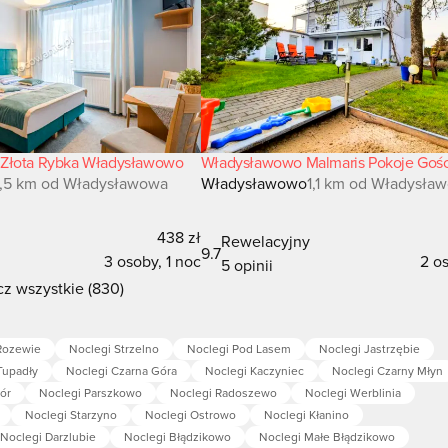
 Złota Rybka Władysławowo
Władysławowo Malmaris Pokoje Goś
,5 km od Władysławowa
Władysławowo
1,1 km od Władysła
438 zł
Rewelacyjny
9.7
3 osoby, 1 noc
2 os
5 opinii
z wszystkie (830)
Rozewie
Noclegi Strzelno
Noclegi Pod Lasem
Noclegi Jastrzębie
Tupadły
Noclegi Czarna Góra
Noclegi Kaczyniec
Noclegi Czarny Młyn
ór
Noclegi Parszkowo
Noclegi Radoszewo
Noclegi Werblinia
Noclegi Starzyno
Noclegi Ostrowo
Noclegi Kłanino
Noclegi Darzlubie
Noclegi Błądzikowo
Noclegi Małe Błądzikowo