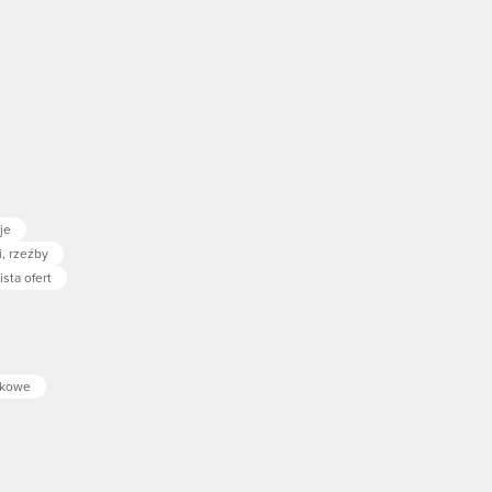
je
, rzeźby
ista ofert
okowe