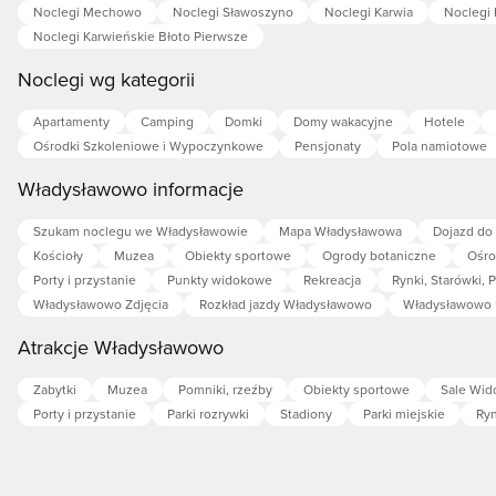
Noclegi Mechowo
Noclegi Sławoszyno
Noclegi Karwia
Noclegi 
Noclegi Karwieńskie Błoto Pierwsze
Noclegi wg kategorii
Apartamenty
Camping
Domki
Domy wakacyjne
Hotele
Ośrodki Szkoleniowe i Wypoczynkowe
Pensjonaty
Pola namiotowe
Władysławowo informacje
Szukam noclegu we Władysławowie
Mapa Władysławowa
Dojazd do
Kościoły
Muzea
Obiekty sportowe
Ogrody botaniczne
Ośro
Porty i przystanie
Punkty widokowe
Rekreacja
Rynki, Starówki, 
Władysławowo Zdjęcia
Rozkład jazdy Władysławowo
Władysławowo 
Atrakcje Władysławowo
Zabytki
Muzea
Pomniki, rzeźby
Obiekty sportowe
Sale Wi
Porty i przystanie
Parki rozrywki
Stadiony
Parki miejskie
Ryn