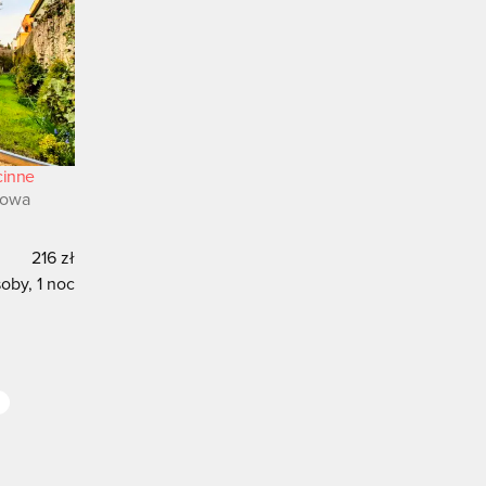
cinne
wowa
216 zł
oby, 1 noc