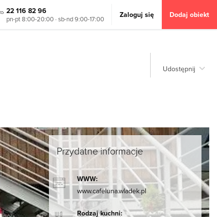
22 116 82 96
Zaloguj się
Dodaj obiekt
pn-pt 8:00-20:00 · sb-nd 9:00-17:00
Udostępnij
Przydatne informacje
WWW:
www.cafeluna.wladek.pl
Rodzaj kuchni: