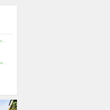
Skatepark Władysławowo
Centrum Pamięci Generała Józefa Hallera i Jego Żołnierzy tzw. Hallerówka