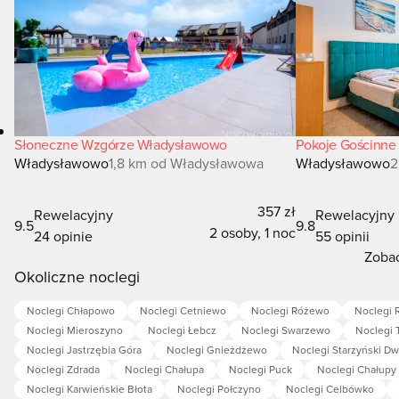
Słoneczne Wzgórze Władysławowo
Pokoje Gościnne
Władysławowo
1,8 km od Władysławowa
Władysławowo
2
357 zł
Rewelacyjny
Rewelacyjny
9.5
9.8
2 osoby, 1 noc
24 opinie
55 opinii
Zobac
Okoliczne noclegi
Noclegi Chłapowo
Noclegi Cetniewo
Noclegi Różewo
Noclegi 
Noclegi Mieroszyno
Noclegi Łebcz
Noclegi Swarzewo
Noclegi 
Noclegi Jastrzębia Góra
Noclegi Gnieżdżewo
Noclegi Starzyński Dw
Noclegi Zdrada
Noclegi Chałupa
Noclegi Puck
Noclegi Chałupy
Noclegi Karwieńskie Błota
Noclegi Połczyno
Noclegi Celbówko