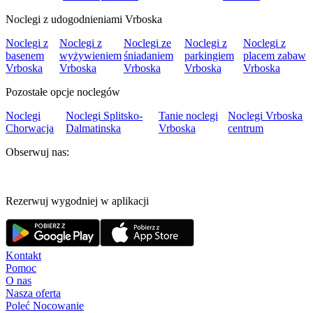
Noclegi z udogodnieniami Vrboska
Noclegi z
Noclegi z
Noclegi ze
Noclegi z
Noclegi z
basenem
wyżywieniem
śniadaniem
parkingiem
placem zabaw
Vrboska
Vrboska
Vrboska
Vrboska
Vrboska
Pozostałe opcje noclegów
Noclegi
Noclegi Splitsko-
Tanie noclegi
Noclegi Vrboska
Chorwacja
Dalmatinska
Vrboska
centrum
Obserwuj nas:
Rezerwuj wygodniej w aplikacji
Kontakt
Pomoc
O nas
Nasza oferta
Poleć Nocowanie