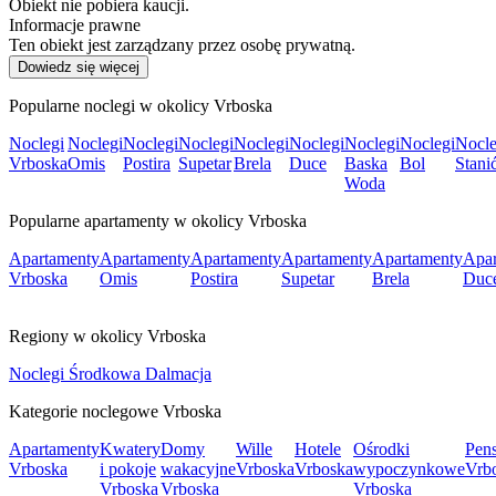
Obiekt nie pobiera kaucji.
Informacje prawne
Ten obiekt jest zarządzany przez osobę prywatną.
Dowiedz się więcej
Popularne noclegi w okolicy Vrboska
Noclegi
Noclegi
Noclegi
Noclegi
Noclegi
Noclegi
Noclegi
Noclegi
Nocle
Vrboska
Omis
Postira
Supetar
Brela
Duce
Baska
Bol
Stanić
Woda
Popularne apartamenty w okolicy Vrboska
Apartamenty
Apartamenty
Apartamenty
Apartamenty
Apartamenty
Apar
Vrboska
Omis
Postira
Supetar
Brela
Duc
Regiony w okolicy Vrboska
Noclegi Środkowa Dalmacja
Kategorie noclegowe Vrboska
Apartamenty
Kwatery
Domy
Wille
Hotele
Ośrodki
Pens
Vrboska
i pokoje
wakacyjne
Vrboska
Vrboska
wypoczynkowe
Vrb
Vrboska
Vrboska
Vrboska