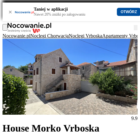
Taniej w aplikacji
×
OTWÓRZ
Nawet 20% zniżki po zalogowaniu
Nocowanie.pl
Noclegi Chorwacja
Noclegi Vrboska
Apartamenty Vrbo
9.9
House Morko Vrboska