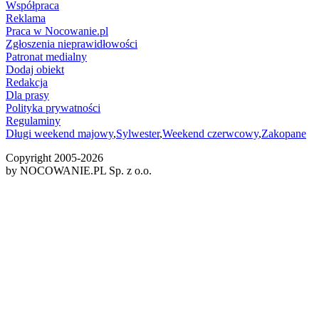
Współpraca
Reklama
Praca w Nocowanie.pl
Zgłoszenia nieprawidłowości
Patronat medialny
Dodaj obiekt
Redakcja
Dla prasy
Polityka prywatności
Regulaminy
Długi weekend majowy
,
Sylwester
,
Weekend czerwcowy
,
Zakopane
Copyright 2005-
2026
by NOCOWANIE.PL Sp. z o.o.