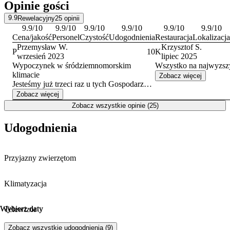
Opinie gości
9.9
Rewelacyjny
25
opinii
9.9
/10
9.9
/10
9.9
/10
9.9
/10
9.9
/10
9.9
/10
Cena/jakość
Personel
Czystość
Udogodnienia
Restauracja
Lokalizacja
Przemysław W.
Krzysztof S.
P
10
K
wrzesień 2023
lipiec 2025
Wypoczynek w śródziemnomorskim
Wszystko na najwyzsz
klimacie
Zobacz więcej
Jesteśmy już trzeci raz u tych Gospodarzy.
Nie mamy żadnych uwag co do jakości i
Zobacz więcej
lokalizacji kwatery. Polecamy wszystkim
Zobacz wszystkie opinie (25)
tym, ktorzy poszukują spokojnej
miejscowaości, lecz z dostępem do
Udogodnienia
podstawowej infrastruktury (transport
lokalny, sklep, restauracja).
Przyjazny zwierzętom
Klimatyzacja
Wybierz daty
Wybierz daty
Telewizor
Zobacz wszystkie udogodnienia (9)