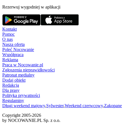
Rezerwuj wygodniej w aplikacji
Kontakt
Pomoc
O nas
Nasza oferta
Poleć Nocowanie
Współpraca
Reklama
Praca w Nocowanie.pl
Zgłoszenia nieprawidłowości
Patronat medialny
Dodaj obiekt
Redakcja
Dla prasy
Polityka prywatności
Regulaminy
Długi weekend majowy
,
Sylwester
,
Weekend czerwcowy
,
Zakopane
Copyright 2005-
2026
by NOCOWANIE.PL Sp. z o.o.