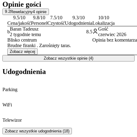
Opinie gości
Lublinie. Bliskość Placu Litewskiego dodatkowo uatrakcyjnia
pobyt.
9.2
Rewelacyjny
4
opinie
9.5
/10
9.8
/10
7.5
/10
9.3
/10
10
/10
Cena/jakość
Personel
Czystość
Udogodnienia
Lokalizacja
Baran Tadeusz
Gość
b
8.5
2 tygodnie temu
czerwiec 2026
Blisko centrum
Opinia bez komentarza
Brudne firanki . Zarośnięty taras.
Zobacz więcej
Zobacz wszystkie opinie (4)
Udogodnienia
Parking
WiFi
Telewizor
Zobacz wszystkie udogodnienia (18)