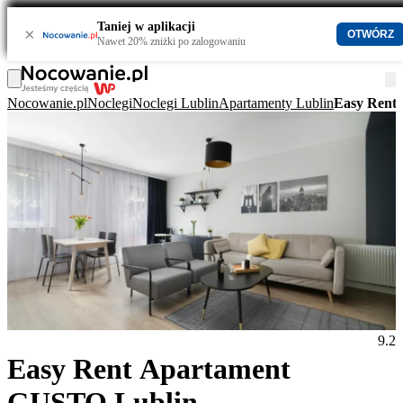
Taniej w aplikacji
×
OTWÓRZ
Nawet 20% zniżki po zalogowaniu
Nocowanie.pl
Noclegi
Noclegi Lublin
Apartamenty Lublin
Easy Rent
9.2
Easy Rent Apartament
GUSTO Lublin