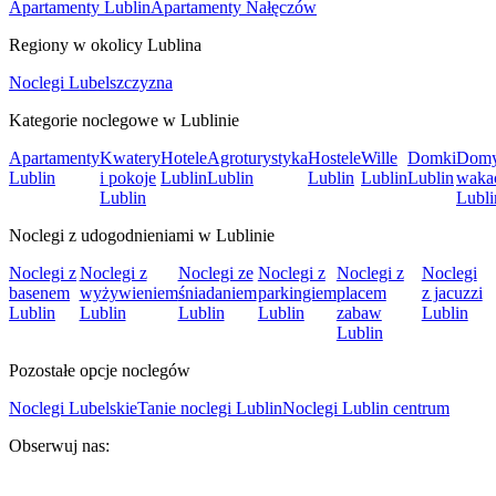
Apartamenty Lublin
Apartamenty Nałęczów
Regiony w okolicy Lublina
Noclegi Lubelszczyzna
Kategorie noclegowe w Lublinie
Apartamenty
Kwatery
Hotele
Agroturystyka
Hostele
Wille
Domki
Dom
Lublin
i pokoje
Lublin
Lublin
Lublin
Lublin
Lublin
waka
Lublin
Lubli
Noclegi z udogodnieniami w Lublinie
Noclegi z
Noclegi z
Noclegi ze
Noclegi z
Noclegi z
Noclegi
basenem
wyżywieniem
śniadaniem
parkingiem
placem
z jacuzzi
Lublin
Lublin
Lublin
Lublin
zabaw
Lublin
Lublin
Pozostałe opcje noclegów
Noclegi Lubelskie
Tanie noclegi Lublin
Noclegi Lublin centrum
Obserwuj nas: