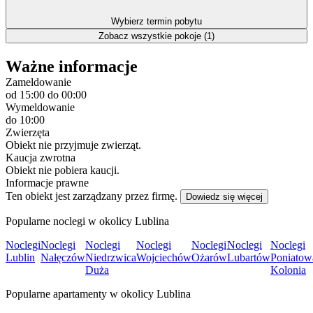
Wybierz termin pobytu
Zobacz wszystkie pokoje (1)
Ważne informacje
Zameldowanie
od 15:00
do 00:00
Wymeldowanie
do 10:00
Zwierzęta
Obiekt nie przyjmuje zwierząt.
Kaucja zwrotna
Obiekt nie pobiera kaucji.
Informacje prawne
Ten obiekt jest zarządzany przez firmę.
Dowiedz się więcej
Popularne noclegi w okolicy Lublina
Noclegi
Noclegi
Noclegi
Noclegi
Noclegi
Noclegi
Noclegi
Lublin
Nałęczów
Niedrzwica
Wojciechów
Ożarów
Lubartów
Poniatow
Duża
Kolonia
Popularne apartamenty w okolicy Lublina