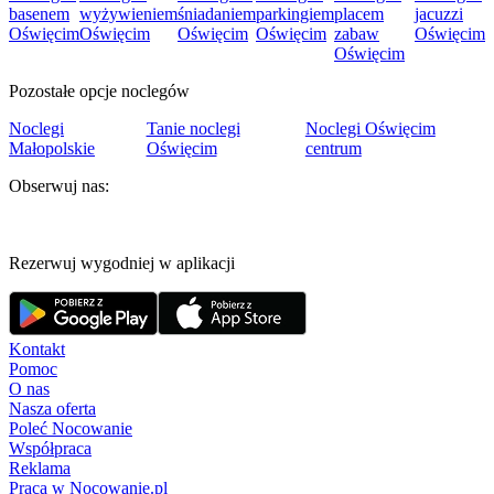
basenem
wyżywieniem
śniadaniem
parkingiem
placem
jacuzzi
Oświęcim
Oświęcim
Oświęcim
Oświęcim
zabaw
Oświęcim
Oświęcim
Pozostałe opcje noclegów
Noclegi
Tanie noclegi
Noclegi Oświęcim
Małopolskie
Oświęcim
centrum
Obserwuj nas:
Rezerwuj wygodniej w aplikacji
Kontakt
Pomoc
O nas
Nasza oferta
Poleć Nocowanie
Współpraca
Reklama
Praca w Nocowanie.pl