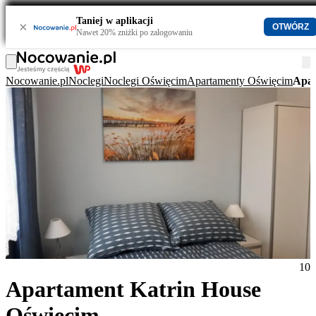
Taniej w aplikacji
×
OTWÓRZ
Nawet 20% zniżki po zalogowaniu
Nocowanie.pl
Noclegi
Noclegi Oświęcim
Apartamenty Oświęcim
Apar
10
Apartament Katrin House
Oświęcim