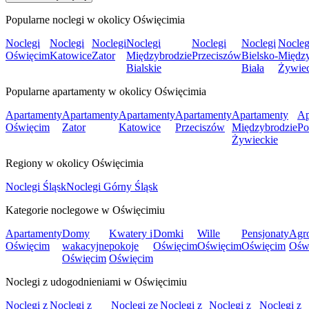
Popularne noclegi w okolicy Oświęcimia
Noclegi
Noclegi
Noclegi
Noclegi
Noclegi
Noclegi
Nocleg
Oświęcim
Katowice
Zator
Międzybrodzie
Przeciszów
Bielsko-
Między
Bialskie
Biała
Żywiec
Popularne apartamenty w okolicy Oświęcimia
Apartamenty
Apartamenty
Apartamenty
Apartamenty
Apartamenty
Ap
Oświęcim
Zator
Katowice
Przeciszów
Międzybrodzie
Po
Żywieckie
Regiony w okolicy Oświęcimia
Noclegi Śląsk
Noclegi Górny Śląsk
Kategorie noclegowe w Oświęcimiu
Apartamenty
Domy
Kwatery i
Domki
Wille
Pensjonaty
Agro
Oświęcim
wakacyjne
pokoje
Oświęcim
Oświęcim
Oświęcim
Ośw
Oświęcim
Oświęcim
Noclegi z udogodnieniami w Oświęcimiu
Noclegi z
Noclegi z
Noclegi ze
Noclegi z
Noclegi z
Noclegi z