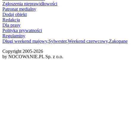
Zgłoszenia nieprawidłowości
Patronat medialny
Dodaj obiekt
Redakcja
Dla prasy
Polityka prywatności
Regulaminy
Długi weekend majowy
,
Sylwester
,
Weekend czerwcowy
,
Zakopane
Copyright 2005-
2026
by NOCOWANIE.PL Sp. z o.o.