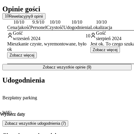
Samodzielny charakter apartamentu oraz jego wyposażenie
Opinie gości
sprawiają, że jest to odpowiednie miejsce dla osób ceniących
niezależność podczas podróży.
10
Rewelacyjny
9
opinii
10
/10
9.9
/10
10
/10
10
/10
10
/10
Cena/jakość
Personel
Czystość
Udogodnienia
Lokalizacja
Gość
Gość
10
wrzesień 2024
sierpień 2024
Mieszkanie czyste, wyremontowane, było
Jest ok. To czego szuk
ok
Zobacz więcej
Zobacz więcej
Zobacz wszystkie opinie (9)
Udogodnienia
Bezpłatny parking
WiFi
Wybierz daty
Wybierz daty
Zobacz wszystkie udogodnienia (7)