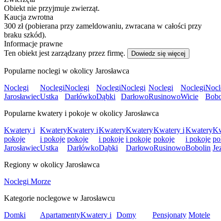
Obiekt nie przyjmuje zwierząt.
Kaucja zwrotna
300 zł (pobierana przy zameldowaniu, zwracana w całości przy
braku szkód).
Informacje prawne
Ten obiekt jest zarządzany przez firmę.
Dowiedz się więcej
Popularne noclegi w okolicy Jarosławca
Noclegi
Noclegi
Noclegi
Noclegi
Noclegi
Noclegi
Noclegi
Nocl
Jarosławiec
Ustka
Darłówko
Dąbki
Darłowo
Rusinowo
Wicie
Bobo
Popularne kwatery i pokoje w okolicy Jarosławca
Kwatery i
Kwatery
Kwatery i
Kwatery
Kwatery
Kwatery i
Kwatery
Kw
pokoje
i pokoje
pokoje
i pokoje
i pokoje
pokoje
i pokoje
po
Jarosławiec
Ustka
Darłówko
Dąbki
Darłowo
Rusinowo
Bobolin
Je
Regiony w okolicy Jarosławca
Noclegi Morze
Kategorie noclegowe w Jarosławcu
Domki
Apartamenty
Kwatery i
Domy
Pensjonaty
Motele