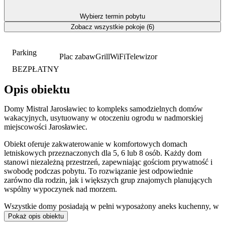
Wybierz termin pobytu
Zobacz wszystkie pokoje (6)
Parking
Plac zabaw
Grill
WiFi
Telewizor
BEZPŁATNY
Opis obiektu
Domy Mistral Jarosławiec to kompleks samodzielnych domów
wakacyjnych, usytuowany w otoczeniu ogrodu w nadmorskiej
miejscowości Jarosławiec.
Obiekt oferuje zakwaterowanie w komfortowych domach
letniskowych przeznaczonych dla 5, 6 lub 8 osób. Każdy dom
stanowi niezależną przestrzeń, zapewniając gościom prywatność i
swobodę podczas pobytu. To rozwiązanie jest odpowiednie
zarówno dla rodzin, jak i większych grup znajomych planujących
wspólny wypoczynek nad morzem.
Wszystkie domy posiadają w pełni wyposażony aneks kuchenny, w
którym znajduje się lodówka, płyta grzejna, kuchenka mikrofalowa,
Pokaż opis obiektu
czajnik oraz niezbędne akcesoria kuchenne. Do dyspozycji gości