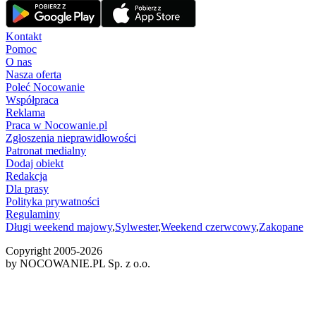
Kontakt
Pomoc
O nas
Nasza oferta
Poleć Nocowanie
Współpraca
Reklama
Praca w Nocowanie.pl
Zgłoszenia nieprawidłowości
Patronat medialny
Dodaj obiekt
Redakcja
Dla prasy
Polityka prywatności
Regulaminy
Długi weekend majowy
,
Sylwester
,
Weekend czerwcowy
,
Zakopane
Copyright 2005-
2026
by NOCOWANIE.PL Sp. z o.o.