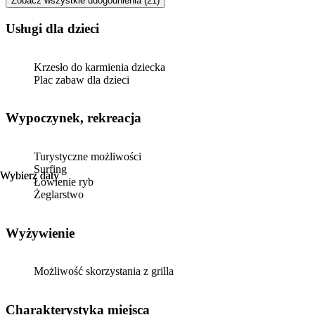
Zobacz wszystkie udogodnienia (21)
usługi dla dzieci
Krzesło do karmienia dziecka
Plac zabaw dla dzieci
Wypoczynek, rekreacja
Turystyczne możliwości
Surfing
Wybierz daty
Wybierz daty
Łowienie ryb
Żeglarstwo
Wyżywienie
Możliwość skorzystania z grilla
Charakterystyka miejsca