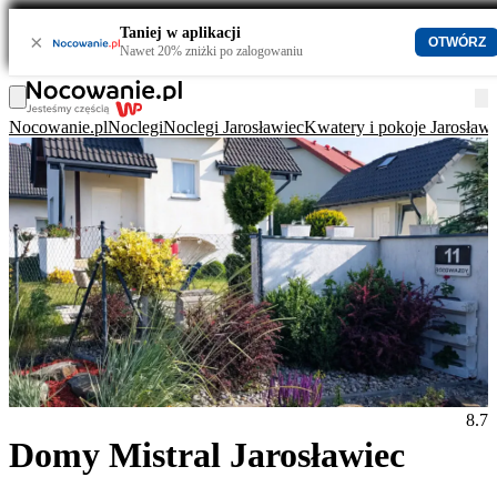
Taniej w aplikacji
×
OTWÓRZ
Nawet 20% zniżki po zalogowaniu
Nocowanie.pl
Noclegi
Noclegi Jarosławiec
Kwatery i pokoje Jarosławi
8.7
Domy Mistral Jarosławiec