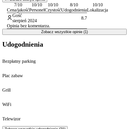
Okolica sprzyja aktywnościom takim jak turystyka piesza,
7
/10
10
/10
10
/10
8
/10
10
/10
żeglarstwo czy wędkarstwo.
Cena/jakość
Personel
Czystość
Udogodnienia
Lokalizacja
Gość
8.7
sierpień 2024
Opinia bez komentarza.
Zobacz wszystkie opinie (1)
Udogodnienia
Bezpłatny parking
Plac zabaw
Grill
WiFi
Telewizor