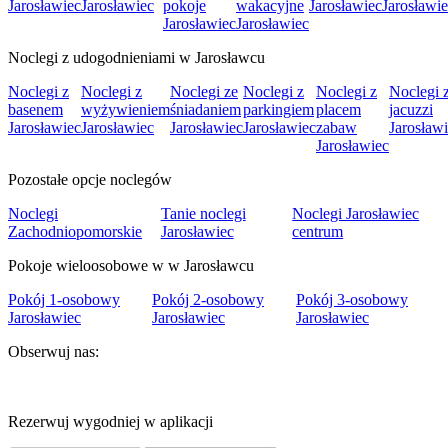
Jarosławiec
Jarosławiec
pokoje
wakacyjne
Jarosławiec
Jarosławi
Jarosławiec
Jarosławiec
Noclegi z udogodnieniami w Jarosławcu
Noclegi z
Noclegi z
Noclegi ze
Noclegi z
Noclegi z
Noclegi 
basenem
wyżywieniem
śniadaniem
parkingiem
placem
jacuzzi
Jarosławiec
Jarosławiec
Jarosławiec
Jarosławiec
zabaw
Jarosław
Jarosławiec
Pozostałe opcje noclegów
Noclegi
Tanie noclegi
Noclegi Jarosławiec
Zachodniopomorskie
Jarosławiec
centrum
Pokoje wieloosobowe w w Jarosławcu
Pokój 1-osobowy
Pokój 2-osobowy
Pokój 3-osobowy
Jarosławiec
Jarosławiec
Jarosławiec
Obserwuj nas:
Rezerwuj wygodniej w aplikacji