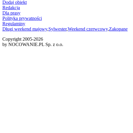
Dodaj obiekt
Redakcja
Dla prasy
Polityka prywatności
Regulaminy
Długi weekend majowy
,
Sylwester
,
Weekend czerwcowy
,
Zakopane
Copyright 2005-
2026
by NOCOWANIE.PL Sp. z o.o.