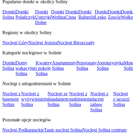
Popularne domki w okolicy Soliny
Domki
Domki
Domki
Domki
Domki
Domki
Domki
Domki
Domk
Solina
Polańczyk
Ustrzyki
Wetlina
Cisna
Baligród
Lesko
Zawóz
Wołko
Dolne
Regiony w okolicy Soliny
Noclegi Góry
Noclegi Jeziora
Noclegi Bieszczady
Kategorie noclegowe w Solinie
Domki
Domy
Kwatery
Apartamenty
Pensjonaty
Agroturystyka
Mote
Solina
wakacyjne
i pokoje
Solina
Solina
Solina
Soli
Solina
Solina
Noclegi z udogodnieniami w Solinie
Noclegi z
Noclegi z
Noclegi ze
Noclegi z
Noclegi z
Noclegi
basenem
wyżywieniem
śniadaniem
parkingiem
placem
z jacuzzi
Solina
Solina
Solina
Solina
zabaw
Solina
Solina
Pozostałe opcje noclegów
Noclegi Podkarpackie
Tanie noclegi Solina
Noclegi Solina centrum