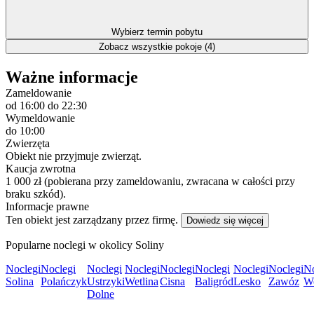
Wybierz termin pobytu
Zobacz wszystkie pokoje (4)
Ważne informacje
Zameldowanie
od 16:00
do 22:30
Wymeldowanie
do 10:00
Zwierzęta
Obiekt nie przyjmuje zwierząt.
Kaucja zwrotna
1 000 zł (pobierana przy zameldowaniu, zwracana w całości przy
braku szkód).
Informacje prawne
Ten obiekt jest zarządzany przez firmę.
Dowiedz się więcej
Popularne noclegi w okolicy Soliny
Noclegi
Noclegi
Noclegi
Noclegi
Noclegi
Noclegi
Noclegi
Noclegi
No
Solina
Polańczyk
Ustrzyki
Wetlina
Cisna
Baligród
Lesko
Zawóz
W
Dolne