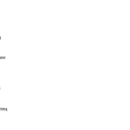
ą
ane
z
nię
 mną