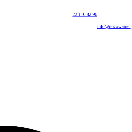
 Miłośnicy górskich wędrówek mogą wybrać się na szczyt Skrzyczne, 
skiej Skalite. W centrum miejscowości warto odwiedzić Plac św. Jakub
22 116 82 96
info@nocowanie.p