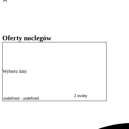
znajduje się
Sanktuarium Matki Bożej Królowej Polski na Górce
.
fani sportów zimowych z pewnością docenią bliskość skoczni narciar
ofertę kulturalną regionu uzupełnia Beskidzka Galeria Sztuki.
Oferty noclegów
Wybierz daty
2 osoby