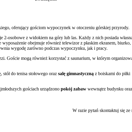
kiego, oferujący gościom wypoczynek w otoczeniu górskiej przyrody.
e 2-osobowe z widokiem na góry lub las. Każdy z nich posiada własn
 wyposażenie obejmuje również telewizor z płaskim ekranem, biurko,
pewnia wygodę zarówno podczas wypoczynku, jak i pracy.
zzi. Goście mogą również korzystać z saunarium, w którym organizow
 stół do tenisa stołowego oraz
salę gimnastyczną
z boiskami do piłki
najmłodszych gościach urządzono
pokój zabaw
wewnątrz budynku ora
ddano także ogród, centrum biznesowe, sale konferencyjne, przechowal
 płatny parking na miejscu.
W razie pytań skontaktuj się ze
lnie doceniane przez gości obiektu.
 do zwiedzania atrakcji Beskidu Śląskiego. W niewielkiej odległości