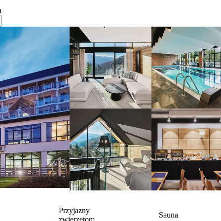
a
Przyjazny
Sauna
zwierzętom