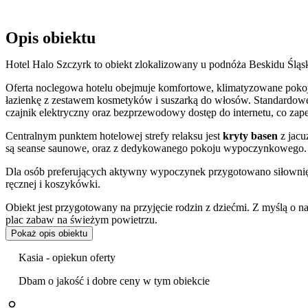
Opis obiektu
Hotel Halo Szczyrk to obiekt zlokalizowany u podnóża Beskidu Śląs
Oferta noclegowa hotelu obejmuje komfortowe, klimatyzowane pokoj
łazienkę z zestawem kosmetyków i suszarką do włosów. Standardowe
czajnik elektryczny oraz bezprzewodowy dostęp do internetu, co za
Centralnym punktem hotelowej strefy relaksu jest
kryty basen
z jacu
są seanse saunowe, oraz z dedykowanego pokoju wypoczynkowego.
Dla osób preferujących aktywny wypoczynek przygotowano siłownię,
ręcznej i koszykówki.
Obiekt jest przygotowany na przyjęcie rodzin z dziećmi. Z myślą o 
plac zabaw na świeżym powietrzu.
Pokaż opis obiektu
Na terenie hotelu działa
restauracja
oraz bar. Do dyspozycji gości o
bagażu oraz windę. Obiekt akceptuje pobyt ze zwierzętami i zapewnia
Kasia - opiekun oferty
Czystość, wygoda oraz obsługa personelu to aspekty, które są szczegó
Dbam o jakość i dobre ceny w tym obiekcie
Hotel położony jest w Szczyrku, co stanowi doskonałą bazę wypadową