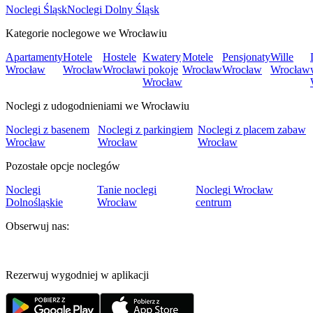
Noclegi Śląsk
Noclegi Dolny Śląsk
Kategorie noclegowe we Wrocławiu
Apartamenty
Hotele
Hostele
Kwatery
Motele
Pensjonaty
Wille
Wrocław
Wrocław
Wrocław
i pokoje
Wrocław
Wrocław
Wrocław
Wrocław
Noclegi z udogodnieniami we Wrocławiu
Noclegi z basenem
Noclegi z parkingiem
Noclegi z placem zabaw
Wrocław
Wrocław
Wrocław
Pozostałe opcje noclegów
Noclegi
Tanie noclegi
Noclegi Wrocław
Dolnośląskie
Wrocław
centrum
Obserwuj nas:
Rezerwuj wygodniej w aplikacji