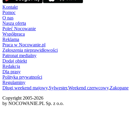
Kontakt
Pomoc
O nas
Nasza oferta
Poleć Nocowanie
Współpraca
Reklama
Praca w Nocowanie.pl
Zgłoszenia nieprawidłowości
Patronat medialny
Dodaj obiekt
Redakcja
Dla prasy
Polityka prywatności
Regulaminy
Długi weekend majowy
,
Sylwester
,
Weekend czerwcowy
,
Zakopane
Copyright 2005-
2026
by NOCOWANIE.PL Sp. z o.o.