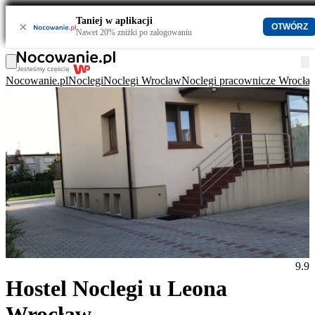
Taniej w aplikacji
×
OTWÓRZ
Nawet 20% zniżki po zalogowaniu
Nocowanie.pl
Noclegi
Noclegi Wrocław
Noclegi pracownicze Wrocła
9.9
Hostel Noclegi u Leona
Wrocław