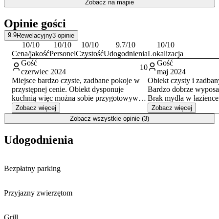
Zobacz na mapie
stadionu Tarczyński Arena. Umożliwia także sprawną komunikację
z centrum Wrocławia i portem lotniczym. W niewielkiej odległości
Opinie gości
znajdują się najważniejsze atrakcje, takie jak historyczny
Rynek
Główny
i Ostrów Tumski. Warto również wybrać się na
9.9
Rewelacyjny
3
opinie
poszukiwanie Wrocławskich Krasnali, odwiedzić wrocławskie Zoo
10
/10
10
/10
10
/10
9.7
/10
10
/10
lub podziwiać panoramę miasta z punktu widokowego w Sky
Cena/jakość
Personel
Czystość
Udogodnienia
Lokalizacja
Tower.
Gość
Gość
10
czerwiec 2024
maj 2024
Miejsce bardzo czyste, zadbane pokoje w
Obiekt czysty i zadban
przystępnej cenie. Obiekt dysponuje
Bardzo dobrze wyposa
kuchnią więc można sobie przygotowywać
Brak mydła w łazience
posiłki. Okolica spokojna, cicha,
Zobacz więcej
Zobacz więcej
bezpieczna. Przyjechałam samochodem i
Zobacz wszystkie opinie (3)
nie było problemu z parkowaniem, bo przy
hostelu jest duży parking. Właściciel
Udogodnienia
dostępny w razie potrzeby 24 h na dobę
(dosłownie). Polecam zarówno dla
dorosłych jak i rodzin z dziećmi.
Bezpłatny parking
Przyjazny zwierzętom
Grill