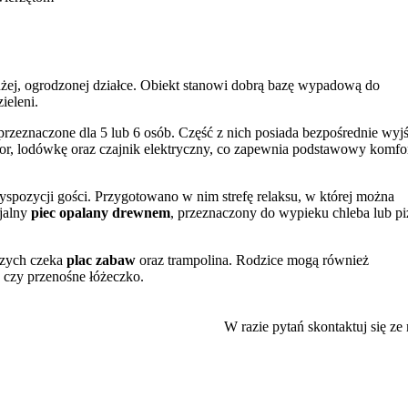
żej, ogrodzonej działce. Obiekt stanowi dobrą bazę wypadową do
ieleni.
rzeznaczone dla 5 lub 6 osób. Część z nich posiada bezpośrednie wyjś
or, lodówkę oraz czajnik elektryczny, co zapewnia podstawowy komfo
 dyspozycji gości. Przygotowano w nim strefę relaksu, w której można
cjalny
piec opalany drewnem
, przeznaczony do wypieku chleba lub pi
szych czeka
plac zabaw
oraz trampolina. Rodzice mogą również
a czy przenośne łóżeczko.
ędzy Cieplicami, Karpaczem a Szklarską Porębą. Okolica sprzyja
żu znajdują się liczne atrakcje, takie jak malownicze Stawy
W razie pytań skontaktuj się ze
skonałe miejsce dla osób planujących zwiedzanie najważniejszych
jakość obsługi oraz ogólny komfort pobytu.