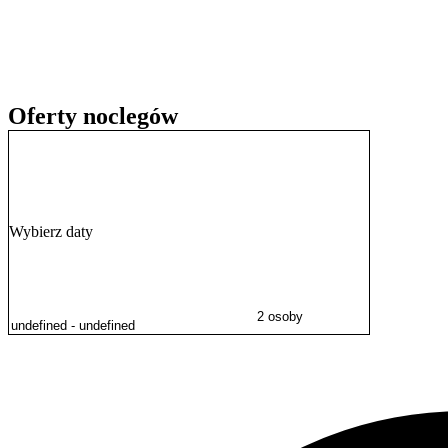
Do dyspozycji gości jest
bezpłatny parking
na terenie posesji. W 
internetu (Wi-Fi). Istnieje możliwość przyjazdu ze zwierzętami. Doba
Oferty noclegów
Wybierz daty
2 osoby