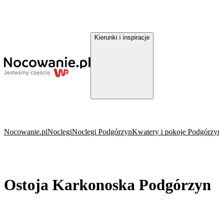
Kierunki i inspiracje
Nocowanie.pl
Noclegi
Noclegi Podgórzyn
Kwatery i pokoje Podgórzy
Ostoja Karkonoska Podgórzyn