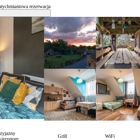
tychmiastowa rezerwacja
rzyjazny
Grill
WiFi
wierzętom