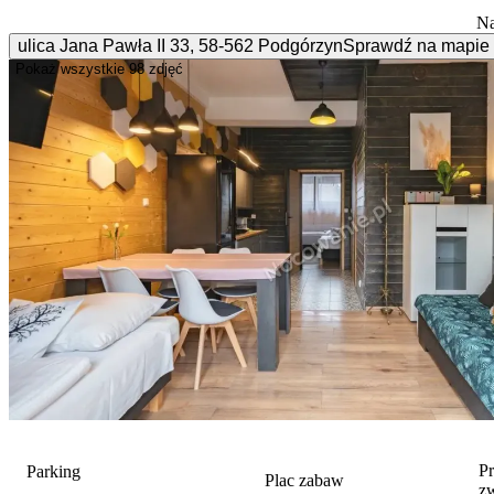
Na
ulica Jana Pawła II
33
,
58-562
Podgórzyn
Sprawdź na mapie
Pokaż wszystkie
98 zdjęć
P
Parking
Plac zabaw
z