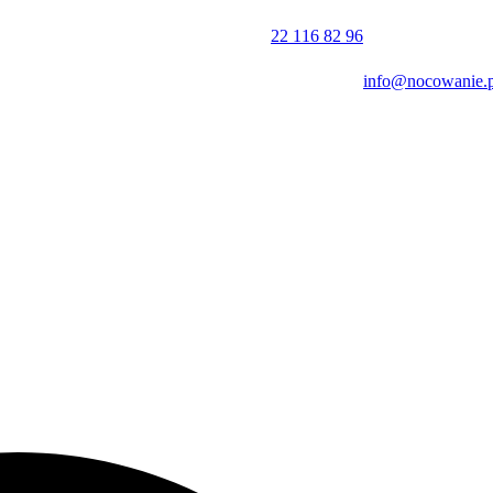
częściach wspólnych obiektu zapewniono dostęp do bezprzewodowego
 hotelowa rozpoczyna się o godzinie 14:00, a kończy o 10:00.
22 116 82 96
info@nocowanie.p