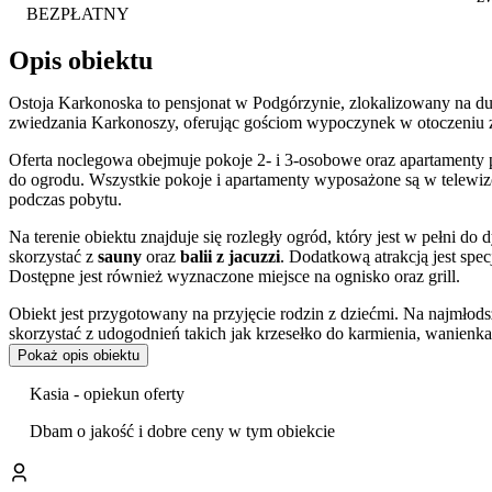
BEZPŁATNY
Opis obiektu
Ostoja Karkonoska to pensjonat w Podgórzynie, zlokalizowany na du
zwiedzania Karkonoszy, oferując gościom wypoczynek w otoczeniu z
Oferta noclegowa obejmuje pokoje 2- i 3-osobowe oraz apartamenty p
do ogrodu. Wszystkie pokoje i apartamenty wyposażone są w telewiz
podczas pobytu.
Na terenie obiektu znajduje się rozległy ogród, który jest w pełni do
skorzystać z
sauny
oraz
balii z jacuzzi
. Dodatkową atrakcją jest spe
Dostępne jest również wyznaczone miejsce na ognisko oraz grill.
Obiekt jest przygotowany na przyjęcie rodzin z dziećmi. Na najmłod
skorzystać z udogodnień takich jak krzesełko do karmienia, wanienk
Pokaż opis obiektu
Pensjonat położony jest w Podgórzynie, w dogodnej lokalizacji pomi
aktywnemu wypoczynkowi i turystyce pieszej oraz rowerowej. W pobli
Kasia - opiekun oferty
Podgórzyńskie, Wodospad Podgórnej czy ruiny Zamku Chojnik. To do
punktów Karkonoszy.
Dbam o jakość i dobre ceny w tym obiekcie
Goście w swoich opiniach bardzo wysoko oceniają czystość obiektu, 