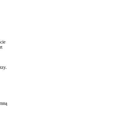
cie
rt
zzy.
 mną