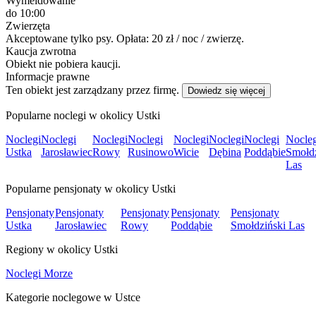
Wymeldowanie
do 10:00
Zwierzęta
Akceptowane tylko psy. Opłata: 20 zł / noc / zwierzę.
Kaucja zwrotna
Obiekt nie pobiera kaucji.
Informacje prawne
Ten obiekt jest zarządzany przez firmę.
Dowiedz się więcej
Popularne noclegi w okolicy Ustki
Noclegi
Noclegi
Noclegi
Noclegi
Noclegi
Noclegi
Noclegi
Nocleg
Ustka
Jarosławiec
Rowy
Rusinowo
Wicie
Dębina
Poddąbie
Smołdz
Las
Popularne pensjonaty w okolicy Ustki
Pensjonaty
Pensjonaty
Pensjonaty
Pensjonaty
Pensjonaty
Ustka
Jarosławiec
Rowy
Poddąbie
Smołdziński Las
Regiony w okolicy Ustki
Noclegi Morze
Kategorie noclegowe w Ustce