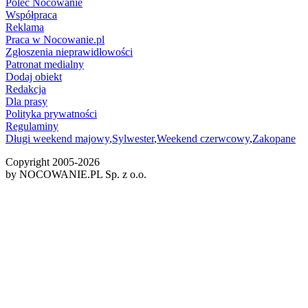
Poleć Nocowanie
Współpraca
Reklama
Praca w Nocowanie.pl
Zgłoszenia nieprawidłowości
Patronat medialny
Dodaj obiekt
Redakcja
Dla prasy
Polityka prywatności
Regulaminy
Długi weekend majowy
,
Sylwester
,
Weekend czerwcowy
,
Zakopane
Copyright 2005-
2026
by NOCOWANIE.PL Sp. z o.o.