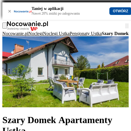
Taniej w aplikacji
×
OTWÓRZ
Nawet 20% zniżki po zalogowaniu
Nocowanie.pl
Noclegi
Noclegi Ustka
Pensjonaty Ustka
Szary Domek 
Szary Domek Apartamenty
Ustka