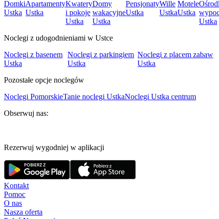
Domki
Apartamenty
Kwatery
Domy
Pensjonaty
Wille
Motele
Ośrod
Ustka
Ustka
i pokoje
wakacyjne
Ustka
Ustka
Ustka
wypo
Ustka
Ustka
Ustka
Noclegi z udogodnieniami w Ustce
Noclegi z basenem
Noclegi z parkingiem
Noclegi z placem zabaw
Ustka
Ustka
Ustka
Pozostałe opcje noclegów
Noclegi Pomorskie
Tanie noclegi Ustka
Noclegi Ustka centrum
Obserwuj nas:
Rezerwuj wygodniej w aplikacji
Kontakt
Pomoc
O nas
Nasza oferta