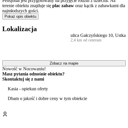
Pensjonat jest przygotowany na przyjęcie rodzin z dziećmi. Na
terenie obiektu znajduje się
plac zabaw
oraz kącik z zabawkami dla
najmłodszych gości.
Pokaż opis obiektu
Z myślą o komforcie rodziców podróżujących z małymi dziećmi,
udostępniono szereg praktycznych udogodnień. Na wyposażeniu
Lokalizacja
znajdują się między innymi wanienki do kąpieli, pościel dziecięca
ulica Gałczyńskiego 10, Ustka
oraz zabawki. Istnieje również możliwość podgrzania posiłków dla
2,4 km od centrum
niemowląt, a za dodatkową opłatą można wynająć łóżeczko
turystyczne lub dziecięce.
Goście mogą korzystać z ogrodu, w którym przygotowano altanę
oraz
miejsce do grillowania
. Obiekt zapewnia bezpłatny, prywatny
Zobacz na mapie
parking na terenie posesji. Dla osób preferujących aktywny
Nowość w Nocowaniu!
wypoczynek dostępna jest
bezpłatna wypożyczalnia rowerów
Masz pytania odnośnie obiektu?
oraz przechowalnia sprzętu.
Skontaktuj się z nami
Pobyt w obiekcie możliwy jest ze zwierzętami domowymi, przy
Kasia - opiekun oferty
czym ich obecność wiąże się z dodatkową opłatą. Ceny noclegów
nie obejmują wyżywienia.
Dbam o jakość i dobre ceny w tym obiekcie
Pensjonat stanowi dobrą bazę wypadową do zwiedzania Ustki i jej
okolic. W pobliżu znajdują się główne atrakcje miasta, takie jak
Plaża w Ustce, Promenada Nadmorska oraz charakterystyczna
Latarnia Morska. Rodziny z dziećmi z pewnością docenią bliskość
Parku Rozrywki MegaLandia
. Warto również odwiedzić