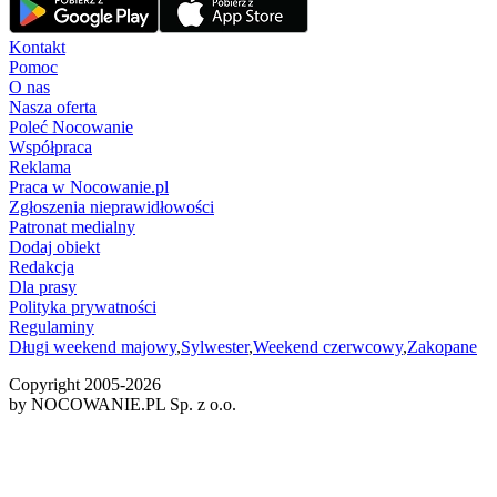
Kontakt
Pomoc
O nas
Nasza oferta
Poleć Nocowanie
Współpraca
Reklama
Praca w Nocowanie.pl
Zgłoszenia nieprawidłowości
Patronat medialny
Dodaj obiekt
Redakcja
Dla prasy
Polityka prywatności
Regulaminy
Długi weekend majowy
,
Sylwester
,
Weekend czerwcowy
,
Zakopane
Copyright 2005-
2026
by NOCOWANIE.PL Sp. z o.o.