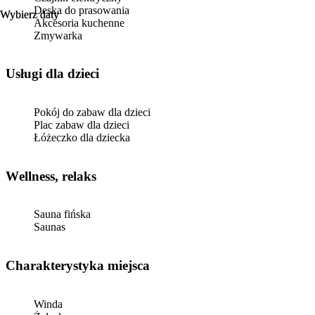
Deska do prasowania
Wybierz daty
Wybierz daty
Akcesoria kuchenne
Zmywarka
usługi dla dzieci
Pokój do zabaw dla dzieci
Plac zabaw dla dzieci
Łóżeczko dla dziecka
Wellness, relaks
Sauna fińska
Saunas
Charakterystyka miejsca
Winda