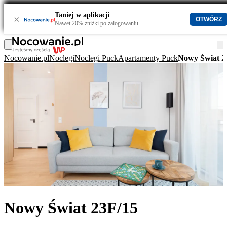
Taniej w aplikacji
×
OTWÓRZ
Nawet 20% zniżki po zalogowaniu
Nocowanie.pl
Noclegi
Noclegi Puck
Apartamenty Puck
Nowy Świat 2
Nowy Świat 23F/15