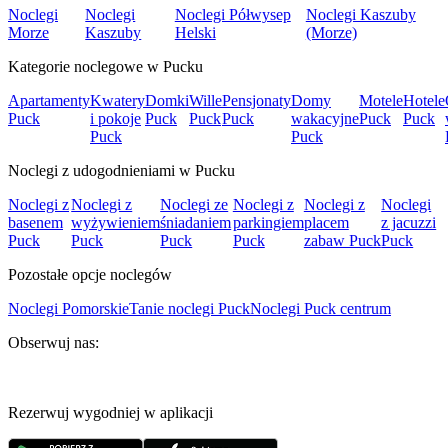
Noclegi
Noclegi
Noclegi Półwysep
Noclegi Kaszuby
Morze
Kaszuby
Helski
(Morze)
Kategorie noclegowe w Pucku
Apartamenty
Kwatery
Domki
Wille
Pensjonaty
Domy
Motele
Hotele
Puck
i pokoje
Puck
Puck
Puck
wakacyjne
Puck
Puck
Puck
Puck
Noclegi z udogodnieniami w Pucku
Noclegi z
Noclegi z
Noclegi ze
Noclegi z
Noclegi z
Noclegi
basenem
wyżywieniem
śniadaniem
parkingiem
placem
z jacuzzi
Puck
Puck
Puck
Puck
zabaw Puck
Puck
Pozostałe opcje noclegów
Noclegi Pomorskie
Tanie noclegi Puck
Noclegi Puck centrum
Obserwuj nas:
Rezerwuj wygodniej w aplikacji