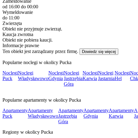
Zameldowanie
od 16:00
do 00:00
Wymeldowanie
do 11:00
Zwierzęta
Obiekt nie przyjmuje zwierząt.
Kaucja zwrotna
Obiekt nie pobiera kaucji.
Informacje prawne
Ten obiekt jest zarządzany przez firmę.
Dowiedz się więcej
Popularne noclegi w okolicy Pucka
Noclegi
Noclegi
Noclegi
Noclegi
Noclegi
Noclegi
Noclegi
Noc
Puck
Władysławowo
Gdynia
Jastrzębia
Karwia
Jastarnia
Hel
Chł
Góra
Popularne apartamenty w okolicy Pucka
Apartamenty
Apartamenty
Apartamenty
Apartamenty
Apartamenty
A
Puck
Władysławowo
Jastrzębia
Gdynia
Karwia
Ja
Góra
Regiony w okolicy Pucka