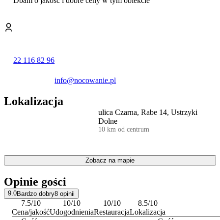
Dbam o jakość i dobre ceny w tym obiekcie
Odległość ważnych miejsc od obiektu: Połonina Caryńska – 40 km,
Tarnica – 41 km. Najbliższe lotnisko, Lotnisko Lwów, znajduje się
132 km od obiektu Raj Helmuta.
22 116 82 96
info@nocowanie.pl
Lokalizacja
ulica Czarna, Rabe 14, Ustrzyki
Dolne
10 km od centrum
Zobacz na mapie
Opinie gości
9.0
Bardzo dobry
8
opinii
7.5
/10
10
/10
10
/10
8.5
/10
Cena/jakość
Udogodnienia
Restauracja
Lokalizacja