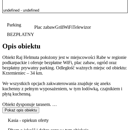
Parking
Plac zabaw
Grill
WiFi
Telewizor
BEZPŁATNY
Opis obiektu
Obiekt Raj Helmuta położony jest w miejscowości Rabe w regionie
podkarpackie i oferuje bezpłatne WiFi, plac zabaw, ogród oraz
bezpłatny prywatny parking. Odległość ważnych miejsc od obiektu:
Krzemieniec – 34 km.
We wszystkich opcjach zakwaterowania znajduje się aneks
kuchenny z pełnym wyposażeniem, w tym lodówką, czajnikiem i
płytą kuchenną.
Obiekt dysponuje tarasem.
Pokaż opis obiektu
W obiekcie Goście mogą grać w bilard. Okolica cieszy się
popularnością wśród miłośników trekkingu i narciarstwa.
Kasia - opiekun oferty