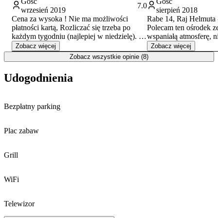
Gość
Gość
7.0
wrzesień 2019
sierpień 2018
Cena za wysoka ! Nie ma możliwości
Rabe 14, Raj Helmuta 
płatności kartą, Rozliczać się trzeba po
Polecam ten ośrodek z
każdym tygodniu (najlepiej w niedzielę).
wspaniałą atmosferę, 
Bliskie sąsiedztwo drogi (słychać
życzliwość i pomoc wła
Zobacz więcej
Zobacz więcej
przejeżdżające samochody na trasie
usytuowanie z dala od 
Zobacz wszystkie opinie (8)
Ustrzyki Dolne - Ustrzyki Górne). Brak
jak również swoisty sty
aneksu kuchennego/kuchni do własnej
wyposażenie. Można tu
Udogodnienia
dyspozycji, jeżeli jest duża grupa na
pieskiem Korkiem który
wczasach. Wyżywienie miało być każdego
przyjazny i z milusińs
dnia, a okazało się to niemożliwe. Pani
polecam również ze wz
Bezpłatny parking
Gospodyni nie miała czasu nam gotować.
panoramę bieszczadzk
Plac zabaw
Grill
WiFi
Telewizor