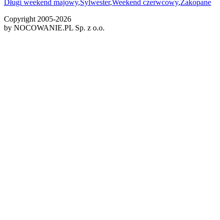
Długi weekend majowy
,
Sylwester
,
Weekend czerwcowy
,
Zakopane
Copyright 2005-
2026
by NOCOWANIE.PL Sp. z o.o.