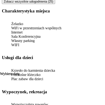
Zobacz wszystkie udogodnienia (25)
Charakterystyka miejsca
Żelazko
WiFi w przestrzeniach wspólnych
Internet
Sala Konferencyjna
Własny parking
WIFI
usługi dla dzieci
Krzesło do karmienia dziecka
Wybierz daty
Wybierz daty
Przenośne łóżeczko
Plac zabaw dla dzieci
Wypoczynek, rekreacja
Wypożyczalnia rowerów