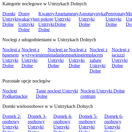
Kategorie noclegowe w Ustrzykach Dolnych
Domki
Domy
Kwatery
Apartamenty
Agroturystyka
Pensjonaty
Mo
Ustrzyki
wakacyjne
i pokoje
Ustrzyki
Ustrzyki
Ustrzyki
Ust
Dolne
Ustrzyki
Ustrzyki
Dolne
Dolne
Dolne
Do
Dolne
Dolne
Noclegi z udogodnieniami w Ustrzykach Dolnych
Noclegi z
Noclegi z
Noclegi ze
Noclegi z
Noclegi z
Noclegi z
basenem
wyżywieniem
śniadaniem
parkingiem
placem
jacuzzi
Ustrzyki
Ustrzyki
Ustrzyki
Ustrzyki
zabaw
Ustrzyki
Dolne
Dolne
Dolne
Dolne
Ustrzyki
Dolne
Dolne
Pozostałe opcje noclegów
Noclegi
Tanie noclegi Ustrzyki
Noclegi Ustrzyki Dolne
Podkarpackie
Dolne
centrum
Domki wieloosobowe w w Ustrzykach Dolnych
Domek 2-
Domek 3-
Domek 4-
Domek 5-
Domek 6-
osobowy
osobowy
osobowy
osobowy
osobowy
Ustrzyki
Ustrzyki
Ustrzyki
Ustrzyki
Ustrzyki