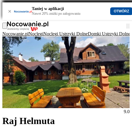
Taniej w aplikacji
×
OTWÓRZ
Nawet 20% zniżki po zalogowaniu
Nocowanie.pl
Noclegi
Noclegi Ustrzyki Dolne
Domki Ustrzyki Dolne
9.0
Raj Helmuta