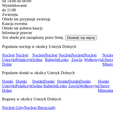
od 14:00
do 00:00
Wymeldowanie
do 11:00
Zwierzęta
Obiekt nie przyjmuje zwierząt.
Kaucja zwrotna
Obiekt nie pobiera kaucji.
Informacje prawne
Ten obiekt jest zarządzany przez firmę.
Dowiedz się więcej
Popularne noclegi w okolicy Ustrzyk Dolnych
Noclegi
Noclegi
Noclegi
Noclegi
Noclegi
Noclegi
Noclegi
Nocle
Ustrzyki
Polańczyk
Solina
Baligród
Lesko
Zawóz
Wołkowyja
Uherc
Dolne
Miner
Popularne domki w okolicy Ustrzyk Dolnych
Domki
Domki
Domki
Domki
Domki
Domki
Domki
Domki
Ustrzyki
Polańczyk
Solina
Baligród
Lesko
Zawóz
Wołkowyja
Uherce
Dolne
Mineraln
Regiony w okolicy Ustrzyk Dolnych
Noclegi Góry
Noclegi Bieszczady