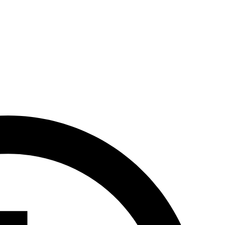
cją jest pobliski
Amfiteatr Tysiąclecia
, gdzie odbywa się Krajowy
m dojazdem, znajduje się Muzeum Wsi Opolskiej oraz ogród zoologiczny