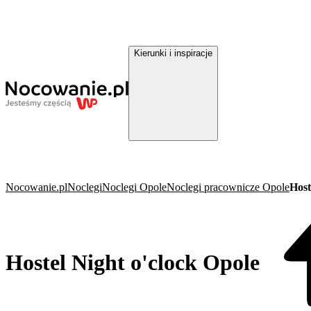
Kierunki i inspiracje
Nocowanie.pl
Noclegi
Noclegi Opole
Noclegi pracownicze Opole
Host
Hostel Night o'clock Opole