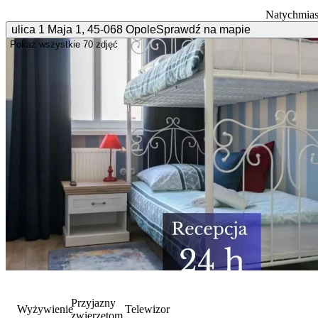
Natychmias
ulica 1 Maja
1
,
45-068
Opole
Sprawdź na mapie
Pokaż wszystkie
70 zdjęć
Przyjazny
Wyżywienie
Telewizor
zwierzętom