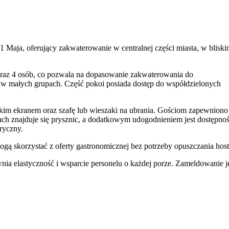
1 Maja, oferujący zakwaterowanie w centralnej części miasta, w blisk
 oraz 4 osób, co pozwala na dopasowanie zakwaterowania do
 w małych grupach. Część pokoi posiada dostęp do współdzielonych
kim ekranem oraz szafę lub wieszaki na ubrania. Gościom zapewniono
ach znajduje się prysznic, a dodatkowym udogodnieniem jest dostępno
tryczny.
mogą skorzystać z oferty gastronomicznej bez potrzeby opuszczania host
wnia elastyczność i wsparcie personelu o każdej porze. Zameldowanie j
usługi, takie jak bankomat i kantor wymiany walut. Warto zaznaczyć, 
nożnym towarzyszem.
nim sąsiedztwie znajduje się dworzec kolejowy PKP Opole Główne, co
ru goście znajdą opolski
Rynek
z Ratuszem i zabytkowymi kamienicami