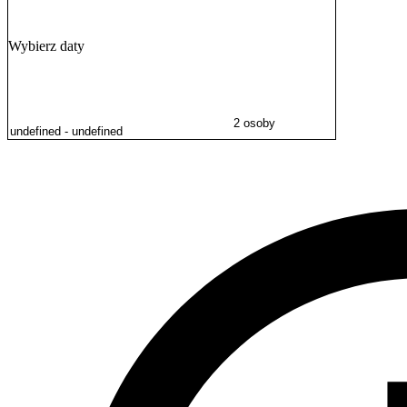
także Plac Wolności i Galerię Sztuki Współczesnej. Niewątpliwą atrak
Festiwal Piosenki Polskiej. W dalszej odległości, ale wciąż z dobry
Wybierz daty
2 osoby