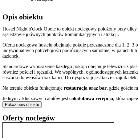
Opis obiektu
Hostel Night o'clock Opole to obiekt noclegowy położony przy ulicy 
sąsiedztwie głównych punktów komunikacyjnych i atrakcji.
Oferta noclegowa hostelu obejmuje pokoje przeznaczone dla 1, 2, 3
indywidualnych potrzeb gości podróżujących samotnie, w parach lub
łazienek.
Standardowe wyposażenie każdego pokoju obejmuje telewizor z płas
również pościel i ręczniki. We wspólnych, ogólnodostępnych łazienk
suszarki do włosów oraz kapci. Do dyspozycji jest także czajnik elek
Na terenie obiektu funkcjonuje
restauracja oraz bar
, gdzie goście 
Jednym z kluczowych atutów jest
całodobowa recepcja
, która zape
możliwe od godziny 14:00. Na miejscu dostępne są także praktyczne 
Pokaż opis obiektu
obiekt jest
przyjazny zwierzętom
, co umożliwia przyjazd z czworo
Oferty noclegów
Hostel jest doskonale skomunikowany z resztą miasta. W bezpośred
stanowi duże ułatwienie dla osób podróżujących pociągiem.
Centralna lokalizacja sprzyja zwiedzaniu. W zasięgu krótkiego space