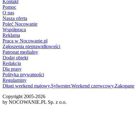
Kontakt
Pomoc
O nas
Nasza oferta
Poleć Nocowanie
Współpraca
Reklama
Praca w Nocowanie.pl
Zgłoszenia nieprawidłowości
Patronat medialny
Dodaj obiekt
Redakcja
Dla prasy
Polityka prywatności
Regulaminy
Długi weekend majowy
,
Sylwester
,
Weekend czerwcowy
,
Zakopane
Copyright 2005-
2026
by NOCOWANIE.PL Sp. z o.o.