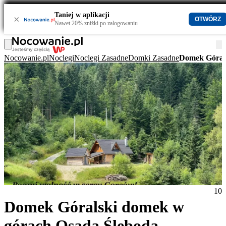
Taniej w aplikacji
×
OTWÓRZ
Nawet 20% zniżki po zalogowaniu
Nocowanie.pl
Noclegi
Noclegi Zasadne
Domki Zasadne
Domek Górals
10
Domek Góralski domek w
górach Osada Śleboda