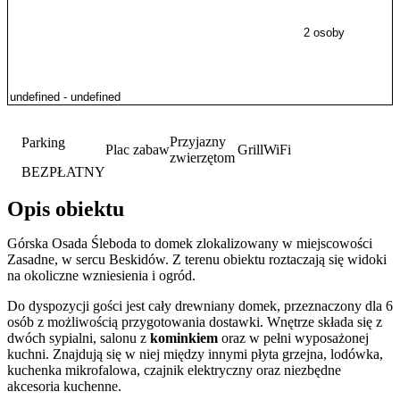
2 osoby
Przyjazny
Parking
Plac zabaw
Grill
WiFi
zwierzętom
BEZPŁATNY
Opis obiektu
Górska Osada Śleboda to domek zlokalizowany w miejscowości
Zasadne, w sercu Beskidów. Z terenu obiektu roztaczają się widoki
na okoliczne wzniesienia i ogród.
Do dyspozycji gości jest cały drewniany domek, przeznaczony dla 6
osób z możliwością przygotowania dostawki. Wnętrze składa się z
dwóch sypialni, salonu z
kominkiem
oraz w pełni wyposażonej
kuchni. Znajdują się w niej między innymi płyta grzejna, lodówka,
kuchenka mikrofalowa, czajnik elektryczny oraz niezbędne
akcesoria kuchenne.