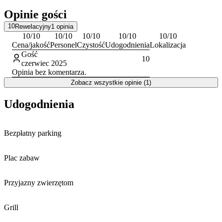
Niedzicy
(ok. 42 km) oraz kompleks Termy Bania (ok. 40 km).
Opinie gości
Zimą w promieniu od 4 do 16 km działają lokalne stacje narciarskie,
10
Rewelacyjny
1
opinia
w tym Polanki-Ski w Szczawie oraz ośrodek w Koninkach.
10
/10
10
/10
10
/10
10
/10
10
/10
Cena/jakość
Personel
Czystość
Udogodnienia
Lokalizacja
Gość
10
czerwiec 2025
Opinia bez komentarza.
Zobacz wszystkie opinie (1)
Udogodnienia
Bezpłatny parking
Plac zabaw
Przyjazny zwierzętom
Grill