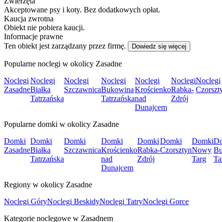
Zwierzęta
Akceptowane psy i koty. Bez dodatkowych opłat.
Kaucja zwrotna
Obiekt nie pobiera kaucji.
Informacje prawne
Ten obiekt jest zarządzany przez firmę.
Dowiedz się więcej
Popularne noclegi w okolicy Zasadne
Noclegi
Noclegi
Noclegi
Noclegi
Noclegi
Noclegi
Noclegi
Zasadne
Białka
Szczawnica
Bukowina
Krościenko
Rabka-
Czorszt
Tatrzańska
Tatrzańska
nad
Zdrój
Dunajcem
Popularne domki w okolicy Zasadne
Domki
Domki
Domki
Domki
Domki
Domki
Domki
D
Zasadne
Białka
Szczawnica
Krościenko
Rabka-
Czorsztyn
Nowy
Bu
Tatrzańska
nad
Zdrój
Targ
Ta
Dunajcem
Regiony w okolicy Zasadne
Noclegi Góry
Noclegi Beskidy
Noclegi Tatry
Noclegi Gorce
Kategorie noclegowe w Zasadnem