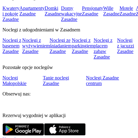
Kwatery
Apartamenty
Domki
Domy
Pensjonaty
Wille
Motele
A
i pokoje
Zasadne
Zasadne
wakacyjne
Zasadne
Zasadne
Zasadne
Zasadne
Zasadne
Noclegi z udogodnieniami w Zasadnem
Noclegi z
Noclegi z
Noclegi ze
Noclegi z
Noclegi z
Noclegi
basenem
wyżywieniem
śniadaniem
parkingiem
placem
z jacuzzi
Zasadne
Zasadne
Zasadne
Zasadne
zabaw
Zasadne
Zasadne
Pozostałe opcje noclegów
Noclegi
Tanie noclegi
Noclegi Zasadne
Małopolskie
Zasadne
centrum
Obserwuj nas:
Rezerwuj wygodniej w aplikacji