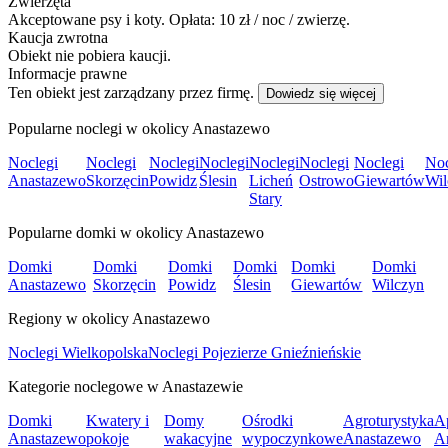
Zwierzęta
Akceptowane psy i koty. Opłata: 10 zł / noc / zwierzę.
Kaucja zwrotna
Obiekt nie pobiera kaucji.
Informacje prawne
Ten obiekt jest zarządzany przez firmę.
Dowiedz się więcej
Popularne noclegi w okolicy Anastazewo
Noclegi
Noclegi
Noclegi
Noclegi
Noclegi
Noclegi
Noclegi
Noc
Anastazewo
Skorzęcin
Powidz
Ślesin
Licheń
Ostrowo
Giewartów
Wil
Stary
Popularne domki w okolicy Anastazewo
Domki
Domki
Domki
Domki
Domki
Domki
Anastazewo
Skorzęcin
Powidz
Ślesin
Giewartów
Wilczyn
Regiony w okolicy Anastazewo
Noclegi Wielkopolska
Noclegi Pojezierze Gnieźnieńskie
Kategorie noclegowe w Anastazewie
Domki
Kwatery i
Domy
Ośrodki
Agroturystyka
A
Anastazewo
pokoje
wakacyjne
wypoczynkowe
Anastazewo
A