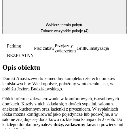
Wybierz termin pobytu
Zobacz wszystkie pokoje (4)
Przyjazny
Parking
Plac zabaw
Grill
Klimatyzacja
zwierzętom
BEZPŁATNY
Opis obiektu
Domki Anastazewo to kameralny kompleks czterech domków
letniskowych w Wielkopolsce, położony w otoczeniu lasu, w
pobliżu Jeziora Budzisławskiego.
Obiekt oferuje zakwaterowanie w komfortowych, 6-osobowych
domkach. Każdy z nich składa się z dwóch sypialni, salonu z
aneksem kuchennym oraz łazienki z prysznicem. W sypialniach
łóżka można konfigurować jako pojedyncze lub podwójne, a w
salonie znajduje się dodatkowo rozkładana kanapa dla 2 osób. Do
każdego domku przynależy
duży, zadaszony taras
o powierzchni