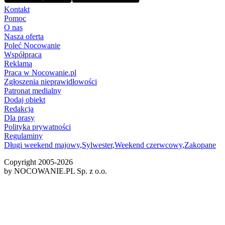
Kontakt
Pomoc
O nas
Nasza oferta
Poleć Nocowanie
Współpraca
Reklama
Praca w Nocowanie.pl
Zgłoszenia nieprawidłowości
Patronat medialny
Dodaj obiekt
Redakcja
Dla prasy
Polityka prywatności
Regulaminy
Długi weekend majowy
,
Sylwester
,
Weekend czerwcowy
,
Zakopane
Copyright 2005-
2026
by NOCOWANIE.PL Sp. z o.o.