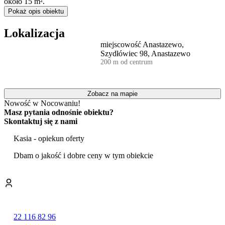
około 15 m².
Pokaż opis obiektu
Wszystkie domki wyposażone są w
klimatyzację z funkcją
ogrzewania
, telewizor, dostęp do internetu Wi-Fi oraz aneks
Lokalizacja
kuchenny z lodówką, płytą grzejną i kompletem naczyń. Pościel jest
miejscowość Anastazewo,
wliczona w cenę pobytu. Warto zaznaczyć, że
dwa z czterech
Szydłówiec 98, Anastazewo
domków są całoroczne
, co umożliwia wypoczynek również poza
200 m od centrum
sezonem letnim.
Cały teren obiektu jest ogrodzony, co zapewnia gościom
prywatność i bezpieczeństwo.
Zobacz na mapie
Nowość w Nocowaniu!
Do dyspozycji gości na terenie posesji przygotowano dużą altanę z
Masz pytania odnośnie obiektu?
czterema stanowiskami do grillowania oraz
boisko do siatkówki
Skontaktuj się z nami
plażowej
lub badmintona. Z myślą o najmłodszych stworzono plac
zabaw, który obejmuje punkt widokowy ze zjeżdżalnią oraz
Kasia - opiekun oferty
kreatywną strefę z dużymi klockami konstrukcyjnymi.
Dbam o jakość i dobre ceny w tym obiekcie
Obiekt znajduje się zaledwie 7 minut spacerem od piaszczystej
plaży nad
Jeziorem Budzisławskim
, które słynie z wyjątkowej
czystości wody o przejrzystości sięgającej 8 metrów. Okolica,
oddalona o 100 m od lasu, sprzyja pieszym wędrówkom i
wycieczkom rowerowym. W pobliżu nie ma dużych ośrodków
hotelowych, co gwarantuje spokojny wypoczynek.
22 116 82 96
Na terenie obiektu akceptowane są zwierzęta domowe. Goście