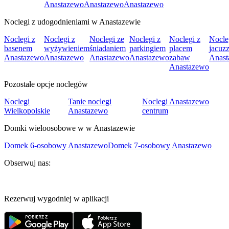
Anastazewo
Anastazewo
Anastazewo
Noclegi z udogodnieniami w Anastazewie
Noclegi z
Noclegi z
Noclegi ze
Noclegi z
Noclegi z
Nocle
basenem
wyżywieniem
śniadaniem
parkingiem
placem
jacuzz
Anastazewo
Anastazewo
Anastazewo
Anastazewo
zabaw
Anast
Anastazewo
Pozostałe opcje noclegów
Noclegi
Tanie noclegi
Noclegi Anastazewo
Wielkopolskie
Anastazewo
centrum
Domki wieloosobowe w w Anastazewie
Domek 6-osobowy Anastazewo
Domek 7-osobowy Anastazewo
Obserwuj nas:
Rezerwuj wygodniej w aplikacji