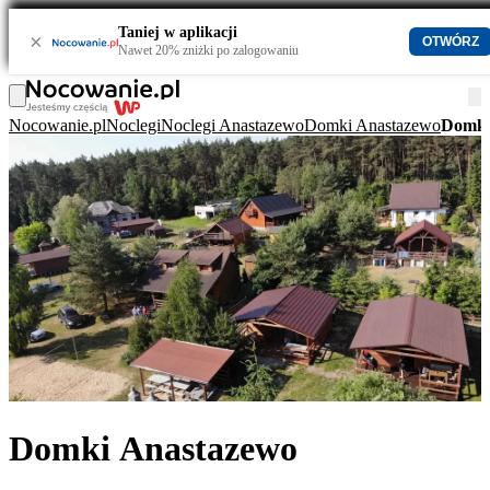
Taniej w aplikacji
×
OTWÓRZ
Nawet 20% zniżki po zalogowaniu
Nocowanie.pl
Noclegi
Noclegi Anastazewo
Domki Anastazewo
Domki
Domki Anastazewo