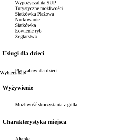
Wypożyczalnia SUP
Turystyczne możliwości
Siatkówka Plażowa
Nurkowanie
Siatkówka
Łowienie ryb
Żeglarstwo
usługi dla dzieci
Plac zabaw dla dzieci
Wybierz daty
Wybierz daty
Wyżywienie
Możliwość skorzystania z grilla
Charakterystyka miejsca
Altanka