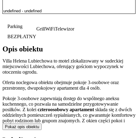
Parking
Grill
WiFi
Telewizor
BEZPŁATNY
Opis obiektu
Villa Helena Lubiechowa to motel zlokalizowany w sudeckiej
miejscowości Lubiechowa, oferujący gościom wypoczynek w
otoczeniu ogrodu.
Oferta noclegowa obiektu obejmuje pokoje 3-osobowe oraz
przestronny, dwupokojowy apartament dla 4 osób.
Pokoje 3-osobowe zapewniają dostęp do wspólnego aneksu
kuchennego, co pozwala na samodzielne przygotowywanie
posiłków. Z kolei
czteroosobowy apartament
składa się z dwóch
oddzielnych pomieszczeń sypialnianych, co gwarantuje komfortowy
pobyt rodzinom lub grupom znajomych. Z okien części pokoi i
apartamentu roztacza się widok na góry. Każda jednostka
Pokaż opis obiektu
noclegowa dysponuje prywatną łazienką z prysznicem lub wanną.