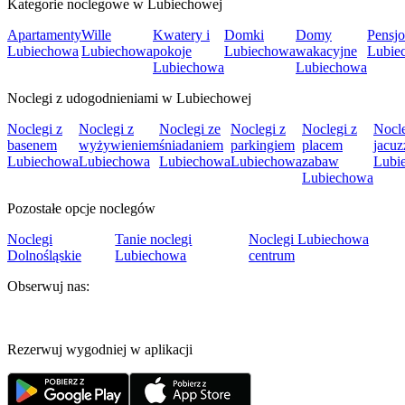
Kategorie noclegowe w Lubiechowej
Apartamenty
Wille
Kwatery i
Domki
Domy
Pensjo
Lubiechowa
Lubiechowa
pokoje
Lubiechowa
wakacyjne
Lubie
Lubiechowa
Lubiechowa
Noclegi z udogodnieniami w Lubiechowej
Noclegi z
Noclegi z
Noclegi ze
Noclegi z
Noclegi z
Nocle
basenem
wyżywieniem
śniadaniem
parkingiem
placem
jacuz
Lubiechowa
Lubiechowa
Lubiechowa
Lubiechowa
zabaw
Lubi
Lubiechowa
Pozostałe opcje noclegów
Noclegi
Tanie noclegi
Noclegi Lubiechowa
Dolnośląskie
Lubiechowa
centrum
Obserwuj nas:
Rezerwuj wygodniej w aplikacji