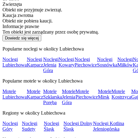
Zwierzęta
Obiekt nie przyjmuje zwierząt.
Kaucja zwrotna
Obiekt nie pobiera kaucji.
Informacje prawne
Ten obiekt jest zarządzany przez osobę prywatną.
Dowiedz się więcej
Popularne noclegi w okolicy Lubiechowa
Noclegi
Noclegi
Noclegi
Noclegi
Noclegi
Noclegi
Noclegi
No
Lubiechowa
Karpacz
Jelenia
Kowary
Piechowice
Sosnówka
Miłków
Ka
Góra
Gó
Popularne motele w okolicy Lubiechowa
Motele
Motele
Motele
Motele
Motele
Motele
Motele
Mot
Lubiechowa
Karpacz
Szklarska
Jelenia
Piechowice
Mirsk
Kostrzyca
Ga
Poręba
Góra
Regiony w okolicy Lubiechowa
Noclegi
Noclegi
Noclegi
Noclegi Dolny
Noclegi Kotlina
Góry
Sudety
Śląsk
Śląsk
Jeleniogórska