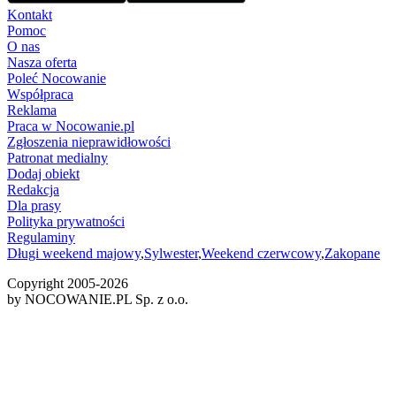
Kontakt
Pomoc
O nas
Nasza oferta
Poleć Nocowanie
Współpraca
Reklama
Praca w Nocowanie.pl
Zgłoszenia nieprawidłowości
Patronat medialny
Dodaj obiekt
Redakcja
Dla prasy
Polityka prywatności
Regulaminy
Długi weekend majowy
,
Sylwester
,
Weekend czerwcowy
,
Zakopane
Copyright 2005-
2026
by NOCOWANIE.PL Sp. z o.o.