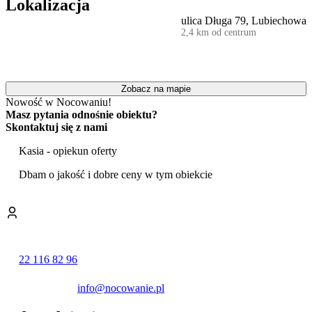
Lokalizacja
Wszystkie pokoje i apartamenty są ogrzewane i wyposażone w
ulica Długa 79, Lubiechowa
podstawowe udogodnienia, takie jak telewizor LCD, lodówka oraz
2,4 km od centrum
czajnik elektryczny. Goście mają również zapewniony stały dostęp
do internetu.
Na terenie posesji znajduje się duży ogród, który stanowi centrum
rekreacyjne obiektu. Przygotowano w nim specjalne
miejsce na
Zobacz na mapie
ognisko
oraz stanowisko do grillowania. Dodatkową przestrzeń do
Nowość w Nocowaniu!
wypoczynku na świeżym powietrzu tworzy
taras z ławkami i
Masz pytania odnośnie obiektu?
parasolami
. Dla gości podróżujących samochodem dostępny jest
Skontaktuj się z nami
bezpłatny,
prywatny parking
bezpośrednio przy budynku.
Kasia - opiekun oferty
Villa Helena Lubiechowa położona jest przy ulicy Długiej.
Lokalizacja w regionie Dolnego Śląska, w sercu Sudetów, czyni
Dbam o jakość i dobre ceny w tym obiekcie
obiekt dogodną bazą wypadową do zwiedzania okolicznych atrakcji
turystycznych i korzystania z górskich szlaków pieszych.
Doba hotelowa rozpoczyna się o godzinie 14:00 w dniu przyjazdu i
kończy o 11:00 w dniu wyjazdu. Na terenie całego obiektu działa
bezpłatne
Wi-Fi
.
22 116 82 96
info@nocowanie.pl