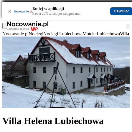
Taniej w aplikacji
×
OTWÓRZ
Nawet 20% zniżki po zalogowaniu
Nocowanie.pl
Noclegi
Noclegi Lubiechowa
Motele Lubiechowa
Villa
Villa Helena Lubiechowa