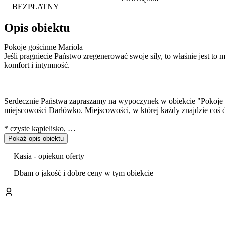
BEZPŁATNY
Opis obiektu
Pokoje gościnne Mariola
Jeśli pragniecie Państwo zregenerować swoje siły, to właśnie jest to mi
komfort i intymność.
Serdecznie Państwa zapraszamy na wypoczynek w obiekcie "Pokoje g
miejscowości Darłówko. Miejscowości, w której każdy znajdzie coś dl
* czyste kąpielisko,
Pokaż opis obiektu
* kładka spacerowa nad brzegiem morza,
Kasia - opiekun oferty
* krajobrazy sprzyjające wędrówką,
Dbam o jakość i dobre ceny w tym obiekcie
* trasy rowerowe,
* rejsy morskie statkiem wycieczkowym,
* aquapark z morską wodą,