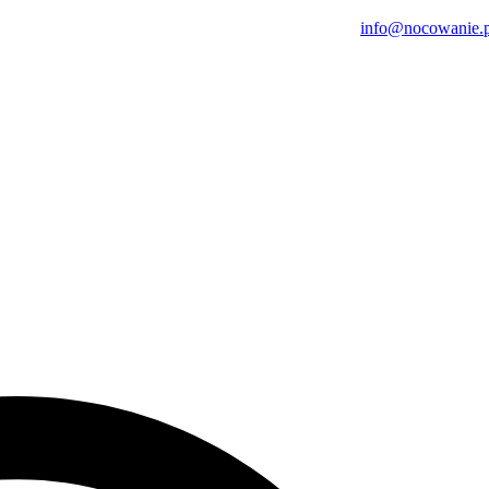
info@nocowanie.p
etrów od centrum miejscowości,
 blisko.
balkon na którym poranna filiżanka kawy pobudza zmysły :)