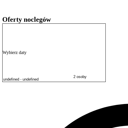
* Latarnia Morska, Zamek Książąt Pomorskich,
* wypożyczalnie sprzętu wodnego, typu skutery wodne,
Oferty noclegów
* i wiele innych atrakcji.....
Wybierz daty
Nasz obiekt znajduje się zaledwie 400 metrów od morza oraz 500 m
co daje komfort podczas wypoczynku a jednocześnie mamy wszędzie
2 osoby
Przygotowaliśmy dla Państwa:
pokoje 2, 3 osobowe z łazienkami ,większość posiada indywidulany 
Każdy pokój posiada:
* TV, radio,