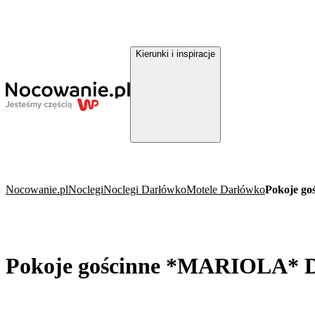
Kierunki i inspiracje
Nocowanie.pl
Noclegi
Noclegi Darłówko
Motele Darłówko
Pokoje g
Pokoje gościnne *MARIOLA* 