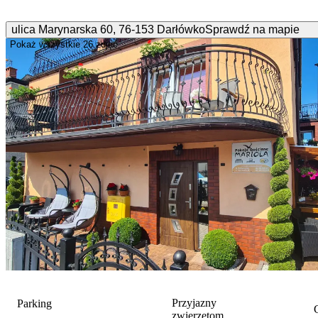
ulica Marynarska
60
,
76-153
Darłówko
Sprawdź na mapie
Pokaż wszystkie
26 zdjęć
Przyjazny
Parking
G
zwierzętom