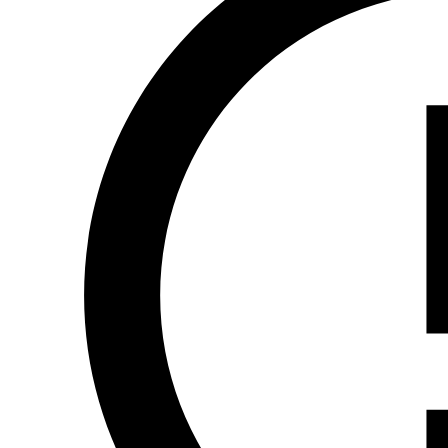
* lodówkę, czajnik elektryczny, sztućce, talerze, szklanki,
* parawan, leżaki, koce
Do dyspozycji gości obiekt posiada:
w pełni wyposażoną kuchnię,
grill,
rowery,
bezpłatny parking
internet bezprzewodowy (światłowód).
Ceny pobytu zależą od rodzaju pokoju oraz terminu.
Cena od 75 do 95zł/os.