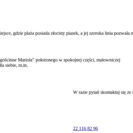
ejsce, gdzie plaża posiada złocisty piasek, a jej szeroka linia pozwala 
ościnne Mariola" położonego w spokojnej części, malowniczej
a siebie, m.in.
W razie pytań skontaktuj się ze
22 116 82 96