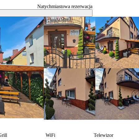
Natychmiastowa rezerwacja
rill
WiFi
Telewizor