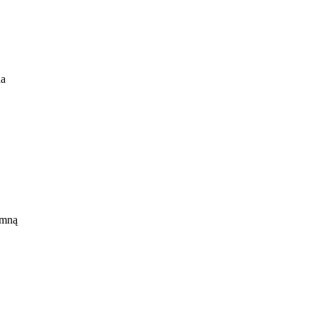
na
 mną