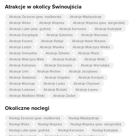
Atrakcje w okolicy Świnoujścia
Atrakcje Zarzecze (pow. myśliborski)
Atrakcje Międzyzdroje
Atrakcje Wicko
Atrakcje Wapnica
Atrakcje Wapnica (pow. stargardzki)
Atrakcje Lubin (pow. gryficki)
Atrakcje Karnocice
Atrakcje Kodrąbek
Atrakcje Dargobądz
Atrakcje Sułomino
Atrakcje Warnowo
Atrakcje Karpno
Atrakcje Rabiąż
Atrakcje Nowe Warpno
Atrakcje Ładzin
Atrakcje Wisełka
Atrakcje Mokrzyca Wielka
Atrakcje Domysłów
Atrakcje Żółwino
Atrakcje Płocin
Atrakcje Mokrzyca Mała
Atrakcje Kodrąb
Atrakcje Wolin
Atrakcje Kołczewo
Atrakcje Darzowice
Atrakcje Warnołęka
Atrakcje Unin
Atrakcje Recław
Atrakcje Jarzębowo
Atrakcje Świętouść
Atrakcje Gogolice
Atrakcje Korzęcin
Atrakcje Mszczuje
Atrakcje Laska
Atrakcje Chynowo
Atrakcje Łuskowo
Atrakcje Brzózki
Atrakcje Łowno
Atrakcje Myślibórz Wielki
Atrakcje Zastań
Okoliczne noclegi
Noclegi Zarzecze (pow. myśliborski)
Noclegi Międzyzdroje
Noclegi Wicko
Noclegi Wapnica
Noclegi Wapnica (pow. stargardzki)
Noclegi Lubin (pow. gryficki)
Noclegi Karnocice
Noclegi Kodrąbek