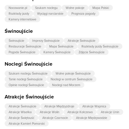
Nocowanie.pl
Szukam noclegu
Wolne pokoje
Mapa Polski
Rozkłady jazdy
Wyciągi narciarskie
Prognoza pogody
Kamery internetowe
Świnoujście
Świnoujście
Imprezy Świnoujście
Atrakcje Świnoujście
Restauracje Świnoujście
Mapa Świnoujście
Rozkłady jazdy Świnoujście
Pogoda Świnoujście
Kamery Świnoujście
Zdjęcia Świnoujście
Noclegi Świnoujście
Szukam noclegu Świnoujście
Wolne pokoje Świnoujście
Tanie noclegi Świnoujście
Noclegi w centrum Świnoujście
Opinie noclegi Świnoujście
Noclegi nad Morzem
Atrakcje Świnoujście
Atrakcje Świnoujście
Atrakcje Międzyzdroje
Atrakcje Wapnica
Atrakcje Wisełka
Atrakcje Wolin
Atrakcje Kołczewo
Atrakcje Unin
Atrakcje Świętouść
Atrakcje Czarnocin
Atrakcje Międzywodzie
Atrakcje Kamień Pomorski