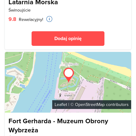
Latarnia Morska
Świnoujście
9.8
Rewelacyjny!
Dodaj opinię
Leaflet
| ©
OpenStreetMap
contributors
Fort Gerharda - Muzeum Obrony
Wybrzeża