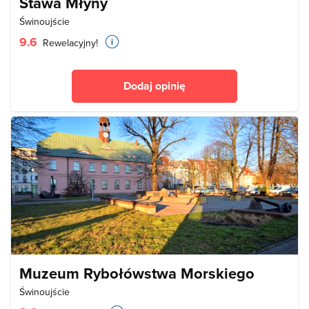
Stawa Młyny
Świnoujście
9.6
Rewelacyjny!
Dodaj opinię
Muzeum Rybołówstwa Morskiego
Świnoujście