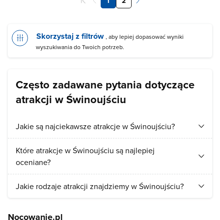
1
2
Skorzystaj z filtrów
, aby lepiej dopasować wyniki
wyszukiwania do Twoich potrzeb.
Często zadawane pytania dotyczące
atrakcji w Świnoujściu
Jakie są najciekawsze atrakcje w Świnoujściu?
Turyści najchętniej odwiedzają:
Promenada w Świnoujściu
,
Które atrakcje w Świnoujściu są najlepiej
Park Zdrojowy w Świnoujściu
.
oceniane?
Najlepiej ocenianymi atrakcjami w Świnoujściu są:
Zalew
Jakie rodzaje atrakcji znajdziemy w Świnoujściu?
Szczeciński
,
Plaża w Świnoujściu
.
W Świnoujściu przede wszystkim znajdziemy atrakcje z
Nocowanie.pl
kategorii:
zabytki
,
ośrodki kultury
.