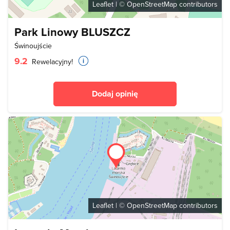
Leaflet
| ©
OpenStreetMap
contributors
Park Linowy BLUSZCZ
Świnoujście
9.2
Rewelacyjny!
Dodaj opinię
Leaflet
| ©
OpenStreetMap
contributors