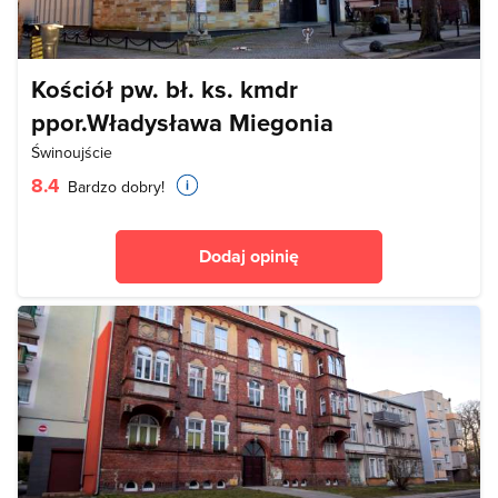
Kościół pw. bł. ks. kmdr
ppor.Władysława Miegonia
Świnoujście
8.4
Bardzo dobry!
Dodaj opinię