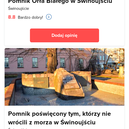
Pomnik Orła Białego w Świnoujściu
Świnoujście
8.8
Bardzo dobry!
Dodaj opinię
Pomnik poświęcony tym, którzy nie
wrócili z morza w Świnoujściu