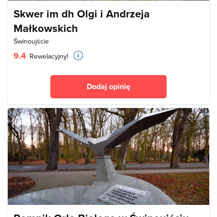
Skwer im dh Olgi i Andrzeja
Małkowskich
Świnoujście
9.4
Rewelacyjny!
Dodaj opinię