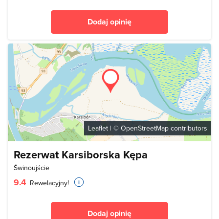
Dodaj opinię
Leaflet
| ©
OpenStreetMap
contributors
Rezerwat Karsiborska Kępa
Świnoujście
9.4
Rewelacyjny!
Dodaj opinię