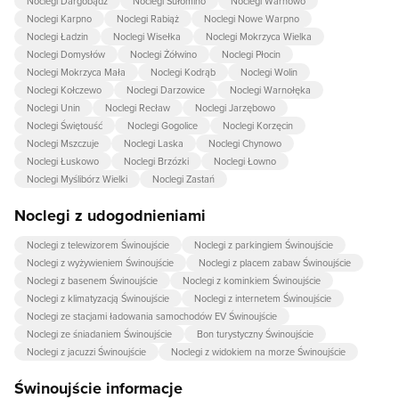
Noclegi Dargobądz
Noclegi Sułomino
Noclegi Warnowo
Noclegi Karpno
Noclegi Rabiąż
Noclegi Nowe Warpno
Noclegi Ładzin
Noclegi Wisełka
Noclegi Mokrzyca Wielka
Noclegi Domysłów
Noclegi Żółwino
Noclegi Płocin
Noclegi Mokrzyca Mała
Noclegi Kodrąb
Noclegi Wolin
Noclegi Kołczewo
Noclegi Darzowice
Noclegi Warnołęka
Noclegi Unin
Noclegi Recław
Noclegi Jarzębowo
Noclegi Świętouść
Noclegi Gogolice
Noclegi Korzęcin
Noclegi Mszczuje
Noclegi Laska
Noclegi Chynowo
Noclegi Łuskowo
Noclegi Brzózki
Noclegi Łowno
Noclegi Myślibórz Wielki
Noclegi Zastań
Noclegi z udogodnieniami
Noclegi z telewizorem Świnoujście
Noclegi z parkingiem Świnoujście
Noclegi z wyżywieniem Świnoujście
Noclegi z placem zabaw Świnoujście
Noclegi z basenem Świnoujście
Noclegi z kominkiem Świnoujście
Noclegi z klimatyzacją Świnoujście
Noclegi z internetem Świnoujście
Noclegi ze stacjami ładowania samochodów EV Świnoujście
Noclegi ze śniadaniem Świnoujście
Bon turystyczny Świnoujście
Noclegi z jacuzzi Świnoujście
Noclegi z widokiem na morze Świnoujście
Świnoujście informacje