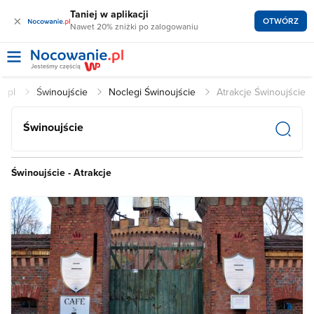
Taniej w aplikacji
×
OTWÓRZ
Nawet 20% zniżki po zalogowaniu
e.pl
Świnoujście
Noclegi Świnoujście
Atrakcje Świnoujście
Świnoujście
Świnoujście - Atrakcje