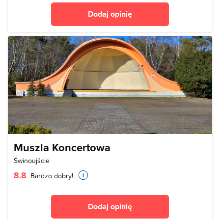
Dodaj opinię
Muszla Koncertowa
Świnoujście
8.8
Bardzo dobry!
Dodaj opinię