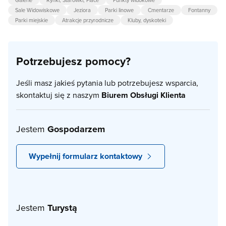
Galerie
Rynki, Starówki, Place
Punkty widokowe
Sale Widowiskowe
Jeziora
Parki linowe
Cmentarze
Fontanny
Parki miejskie
Atrakcje przyrodnicze
Kluby, dyskoteki
Potrzebujesz pomocy?
Jeśli masz jakieś pytania lub potrzebujesz wsparcia,
skontaktuj się z naszym
Biurem Obsługi Klienta
Jestem
Gospodarzem
Wypełnij formularz kontaktowy
Jestem
Turystą