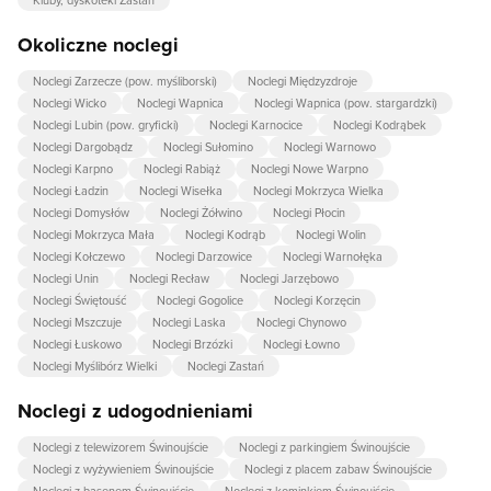
Kluby, dyskoteki Zastań
Okoliczne noclegi
Noclegi Zarzecze (pow. myśliborski)
Noclegi Międzyzdroje
Noclegi Wicko
Noclegi Wapnica
Noclegi Wapnica (pow. stargardzki)
Noclegi Lubin (pow. gryficki)
Noclegi Karnocice
Noclegi Kodrąbek
Noclegi Dargobądz
Noclegi Sułomino
Noclegi Warnowo
Noclegi Karpno
Noclegi Rabiąż
Noclegi Nowe Warpno
Noclegi Ładzin
Noclegi Wisełka
Noclegi Mokrzyca Wielka
Noclegi Domysłów
Noclegi Żółwino
Noclegi Płocin
Noclegi Mokrzyca Mała
Noclegi Kodrąb
Noclegi Wolin
Noclegi Kołczewo
Noclegi Darzowice
Noclegi Warnołęka
Noclegi Unin
Noclegi Recław
Noclegi Jarzębowo
Noclegi Świętouść
Noclegi Gogolice
Noclegi Korzęcin
Noclegi Mszczuje
Noclegi Laska
Noclegi Chynowo
Noclegi Łuskowo
Noclegi Brzózki
Noclegi Łowno
Noclegi Myślibórz Wielki
Noclegi Zastań
Noclegi z udogodnieniami
Noclegi z telewizorem Świnoujście
Noclegi z parkingiem Świnoujście
Noclegi z wyżywieniem Świnoujście
Noclegi z placem zabaw Świnoujście