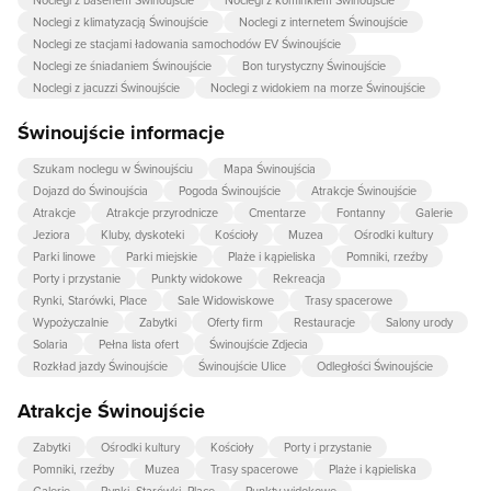
Noclegi z basenem Świnoujście
Noclegi z kominkiem Świnoujście
Noclegi z klimatyzacją Świnoujście
Noclegi z internetem Świnoujście
Noclegi ze stacjami ładowania samochodów EV Świnoujście
Noclegi ze śniadaniem Świnoujście
Bon turystyczny Świnoujście
Noclegi z jacuzzi Świnoujście
Noclegi z widokiem na morze Świnoujście
Świnoujście informacje
Szukam noclegu w Świnoujściu
Mapa Świnoujścia
Dojazd do Świnoujścia
Pogoda Świnoujście
Atrakcje Świnoujście
Atrakcje
Atrakcje przyrodnicze
Cmentarze
Fontanny
Galerie
Jeziora
Kluby, dyskoteki
Kościoły
Muzea
Ośrodki kultury
Parki linowe
Parki miejskie
Plaże i kąpieliska
Pomniki, rzeźby
Porty i przystanie
Punkty widokowe
Rekreacja
Rynki, Starówki, Place
Sale Widowiskowe
Trasy spacerowe
Wypożyczalnie
Zabytki
Oferty firm
Restauracje
Salony urody
Solaria
Pełna lista ofert
Świnoujście Zdjecia
Rozkład jazdy Świnoujście
Świnoujście Ulice
Odległości Świnoujście
Atrakcje Świnoujście
Zabytki
Ośrodki kultury
Kościoły
Porty i przystanie
Pomniki, rzeźby
Muzea
Trasy spacerowe
Plaże i kąpieliska