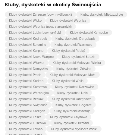
Kluby, dyskoteki w okolicy Świnoujścia
Kluby, dyskoteki Zarzecze (pow. myśliborski)
Kluby, dyskoteki Międzyzdroje
Kluby, dyskoteki Wicko
Kluby, dyskoteki Wapnica
Kluby, dyskoteki Wapnica (pow. stargardzki)
Kluby, dyskoteki Lubin (pow. gryficki)
Kluby, dyskoteki Karnocice
Kluby, dyskoteki Kodrąbek
Kluby, dyskoteki Dargobądz
Kluby, dyskoteki Sułomino
Kluby, dyskoteki Warnowo
Kluby, dyskoteki Karpno
Kluby, dyskoteki Rabiąż
Kluby, dyskoteki Nowe Warpno
Kluby, dyskoteki Ładzin
Kluby, dyskoteki Wisełka
Kluby, dyskoteki Mokrzyca Wielka
Kluby, dyskoteki Domysłów
Kluby, dyskoteki Żółwino
Kluby, dyskoteki Płocin
Kluby, dyskoteki Mokrzyca Mała
Kluby, dyskoteki Kodrąb
Kluby, dyskoteki Wolin
Kluby, dyskoteki Kołczewo
Kluby, dyskoteki Darzowice
Kluby, dyskoteki Warnołęka
Kluby, dyskoteki Unin
Kluby, dyskoteki Recław
Kluby, dyskoteki Jarzębowo
Kluby, dyskoteki Świętouść
Kluby, dyskoteki Gogolice
Kluby, dyskoteki Korzęcin
Kluby, dyskoteki Mszczuje
Kluby, dyskoteki Laska
Kluby, dyskoteki Chynowo
Kluby, dyskoteki Łuskowo
Kluby, dyskoteki Brzózki
Kluby, dyskoteki Łowno
Kluby, dyskoteki Myślibórz Wielki