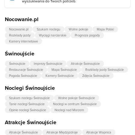
wyszukiwania do Twoich potrzeb.
Nocowanie.pl
Nocowanie.pl
Szukam noclegu
Wolne pokoje
Mapa Polski
Rozkłady jazdy
Wyciągi narciarskie
Prognoza pogody
Kamery internetowe
Świnoujście
Świnoujście
Imprezy Świnoujście
Atrakcje Świnoujście
Restauracje Świnoujście
Mapa Świnoujście
Rozkłady jazdy Świnoujście
Pogoda Świnoujście
Kamery Świnoujście
Zdjęcia Świnoujście
Noclegi Świnoujście
Szukam noclegu Świnoujście
Wolne pokoje Świnoujście
Tanie noclegi Świnoujście
Noclegi w centrum Świnoujście
Opinie noclegi Świnoujście
Noclegi nad Morzem
Atrakcje Świnoujście
Atrakcje Świnoujście
Atrakcje Międzyzdroje
Atrakcje Wapnica