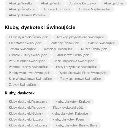
Atrakcje Wisełka
Atrakcje Wolin
Atrakcje Kołczewo
Atrakcje Unin
Atrakcje Świętouść
Atrakcje Czarnocin
Atrakcje Międzywodzie
Atrakcje Kamień Pomorski
Kluby, dyskoteki Świnoujście
Kluby, dyskoteki Świnoujście
Atrakcje przyrodnicze Świnoujście
Cmentarze Świnoujście
Fontanny Świnoujście
Galerie Świnoujście
Jeziora Świnoujście
Kościoły Świnoujście
Muzea Świnoujście
Ośrodki kultury Świnoujście
Parki linowe Świnoujście
Parki miejskie Świnoujście
Plaże i kąpieliska Świnoujście
Pomniki, rzeźby Świnoujście
Porty i przystanie Świnoujście
Punkty widokowe Świnoujście
Rynki, Starówki, Place Świnoujście
Sale Widowiskowe Świnoujście
Trasy spacerowe Świnoujście
Zabytki Świnoujście
Kluby, dyskoteki
Kluby, dyskoteki Warszawa
Kluby, dyskoteki Kraków
Kluby, dyskoteki Wrocław
Kluby, dyskoteki Łódź
Kluby, dyskoteki Gdańsk
Kluby, dyskoteki Katowice
Kluby, dyskoteki Szczecin
Kluby, dyskoteki Poznań
Kluby, dyskoteki Bydgoszcz
Kluby, dyskoteki Bielsko-Biała