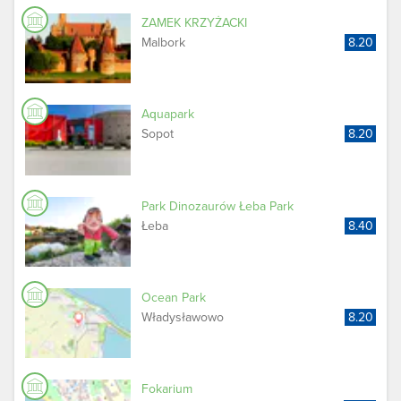
ZAMEK KRZYŻACKI
Malbork
8.20
Aquapark
Sopot
8.20
Park Dinozaurów Łeba Park
Łeba
8.40
Ocean Park
Władysławowo
8.20
Fokarium