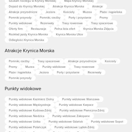
Szukam noclegu w Krynicy Morskiej
Mapa Krynicy Morskiej
Dojazd do Krynicy Morskiej
Atrakcje Krynica Morska
Atrakcje
Atrakcje przyrodnicze
Jeziora
Kościoły
Muzea
Plaże i kąpieliska
Pomniki przyrody
Pomniki, rzeźby
Porty i przystanie
Promy
Punkty widokowe
Rezerwaty
Trasy rowerowe
Trasy spacerowe
Oferty firm
Restauracje
Pełna lista ofert
Krynica Morska Zdjęcia
Rozkład jazdy Krynica Morska
Krynica Morska Ulice
Odległości Krynica Morska
Atrakcje Krynica Morska
Pomniki, rzeźby
Trasy spacerowe
Atrakcje przyrodnicze
Kościoły
Promy
Muzea
Punkty widokowe
Trasy rowerowe
Plaże i kąpieliska
Jeziora
Porty i przystanie
Rezerwaty
Pomniki przyrody
Punkty widokowe
Punkty widokowe Kazimierz Dolny
Punkty widokowe Warszawa
Punkty widokowe Międzyzdroje
Punkty widokowe Karpacz
Punkty widokowe Kudowa-Zdrój
Punkty widokowe Piwniczna-Zdrój
Punkty widokowe Niedzica
Punkty widokowe Zakopane
Punkty widokowe Ustka
Punkty widokowe Gdańsk
Punkty widokowe Sopot
Punkty widokowe Polańczyk
Punkty widokowe Lądek-Zdrój