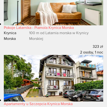
Pokoje Latarnika - Piamola Krynica Morska
Krynica
100 m od Latarnia morska w Krynicy
Morska
Morskiej
323 zł
2 osoby, 1 noc
Apartamenty u Szczepcia Krynica Morska