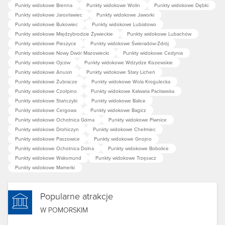
Punkty widokowe Brenna
Punkty widokowe Wolin
Punkty widokowe Dębki
Punkty widokowe Jarosławiec
Punkty widokowe Jaworki
Punkty widokowe Bukowiec
Punkty widokowe Lubiatowo
Punkty widokowe Międzybrodzie Żywieckie
Punkty widokowe Lubachów
Punkty widokowe Pieszyce
Punkty widokowe Świeradów-Zdrój
Punkty widokowe Nowy Dwór Mazowiecki
Punkty widokowe Cedynia
Punkty widokowe Ojców
Punkty widokowe Wdzydze Kiszewskie
Punkty widokowe Anusin
Punkty widokowe Stary Licheń
Punkty widokowe Żubracze
Punkty widokowe Wola Krogulecka
Punkty widokowe Czołpino
Punkty widokowe Kalwaria Pacławska
Punkty widokowe Stańczyki
Punkty widokowe Balice
Punkty widokowe Cergowa
Punkty widokowe Bagicz
Punkty widokowe Ochotnica Górna
Punkty widokowe Piwnice
Punkty widokowe Drohiczyn
Punkty widokowe Chełmiec
Punkty widokowe Paszowice
Punkty widokowe Gnojno
Punkty widokowe Ochotnica Dolna
Punkty widokowe Bobolice
Punkty widokowe Waksmund
Punkty widokowe Trzęsacz
Punkty widokowe Mamerki
Popularne atrakcje
W POMORSKIM