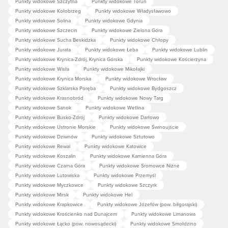
Punkty widokowe Szczytna
Punkty widokowe Toruń
Punkty widokowe Kołobrzeg
Punkty widokowe Władysławowo
Punkty widokowe Solina
Punkty widokowe Gdynia
Punkty widokowe Szczecin
Punkty widokowe Zielona Góra
Punkty widokowe Sucha Beskidzka
Punkty widokowe Chłopy
Punkty widokowe Jurata
Punkty widokowe Łeba
Punkty widokowe Lublin
Punkty widokowe Krynica-Zdrój, Krynica Górska
Punkty widokowe Kościerzyna
Punkty widokowe Wisła
Punkty widokowe Mikołajki
Punkty widokowe Krynica Morska
Punkty widokowe Wrocław
Punkty widokowe Szklarska Poręba
Punkty widokowe Bydgoszcz
Punkty widokowe Krasnobród
Punkty widokowe Nowy Targ
Punkty widokowe Sanok
Punkty widokowe Wetlina
Punkty widokowe Busko-Zdrój
Punkty widokowe Darłowo
Punkty widokowe Ustronie Morskie
Punkty widokowe Świnoujście
Punkty widokowe Dziwnów
Punkty widokowe Sztutowo
Punkty widokowe Rewal
Punkty widokowe Katowice
Punkty widokowe Koszalin
Punkty widokowe Kamienna Góra
Punkty widokowe Czarna Góra
Punkty widokowe Sromowce Niżne
Punkty widokowe Lutowiska
Punkty widokowe Przemyśl
Punkty widokowe Myczkowce
Punkty widokowe Szczyrk
Punkty widokowe Mirsk
Punkty widokowe Hel
Punkty widokowe Krapkowice
Punkty widokowe Józefów (pow. biłgorajski)
Punkty widokowe Krościenko nad Dunajcem
Punkty widokowe Limanowa
Punkty widokowe Łącko (pow. nowosądecki)
Punkty widokowe Smołdzino