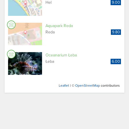
Hel
9.00
Aquapark Reda
Reda
9.80
Oceanarium Łeba
Łeba
6.00
Leaflet
| ©
OpenStreetMap
contributors