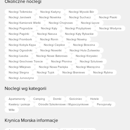
Okoliczne noclegi
Noclegi Tolkmicko
Noclegi Kadyny
Noclegi Wysoki Bór
Noclegi Janówek
Noclegi Nowinka
Noclegi Suchacz
Noclegi Piaski
Noclegi Kamionek Wielki
Noclegi Chojnowo
Noclegi Łęcze
Noclegi Pogrodzie
Noclegi Kąty
Noclegi Przybyłowo
Noclegi Wodynia
Noclegi Pagórki
Noclegi Narusa
Noclegi Kąty Rybackie
Noclegi Frombork
Noclegi Ronin
Noclegi Nowiny
Noclegi Kobyla Kępa
Noclegi Cieplice
Noclegi Brzezina
Noclegi Ogrodniki
Noclegi Nowotki
Noclegi Huta Żuławska
Noclegi Łaszka
Noclegi Nowe Batorowo
Noclegi Krzywiec
Noclegi Grochowo Trzecie
Noclegi Płonina
Noclegi Sztutowo
Noclegi Milejewo
Noclegi Nowa Pasłęka
Noclegi Marzęcino
Noclegi Stegna
Noclegi Tujsk
Noclegi Braniewo
Noclegi Rybina
Noclegi Junoszyno
Noclegi wg kategorii
Apartamenty
Camping
Domki
Gościniec
Hotele
Kwatery i pokoje
Ośrodki Szkoleniowe i Wypoczynkowe
Pensjonaty
Wille
Krynica Morska informacje