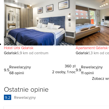
Hotel Urbi Gdańsk
Apartament Gdańsk
Gdańsk
6,9 km od centrum
Gdańsk
1,3 km od c
360 zł
Rewelacyjny
Rewelacyjny
9.5
9.9
2 osoby, 1 noc
68 opinii
11 opinii
Zobacz ws
Ostatnie opinie
9.2
Rewelacyjny