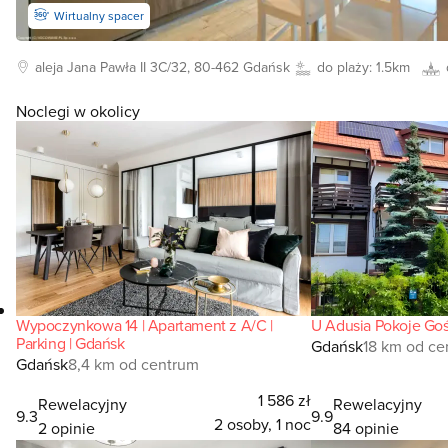
Wirtualny spacer
aleja Jana Pawła II
3C/32, 80-462
Gdańsk
do plaży:
1.5km
Noclegi w okolicy
Wypoczynkowa 14 | Apartament z A/C |
U Adusia Pokoje Go
Parking | Gdańsk
Gdańsk
18 km od ce
Gdańsk
8,4 km od centrum
1 586 zł
Rewelacyjny
Rewelacyjny
9.3
9.9
2 osoby, 1 noc
2 opinie
84 opinie