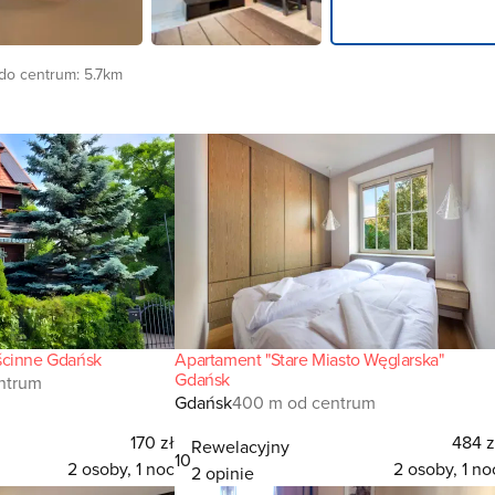
do centrum:
5.7km
ścinne Gdańsk
Apartament "Stare Miasto Węglarska"
Gdańsk
ntrum
Gdańsk
400 m od centrum
170 zł
484 z
Rewelacyjny
10
2 osoby, 1 noc
2 osoby, 1 no
2 opinie