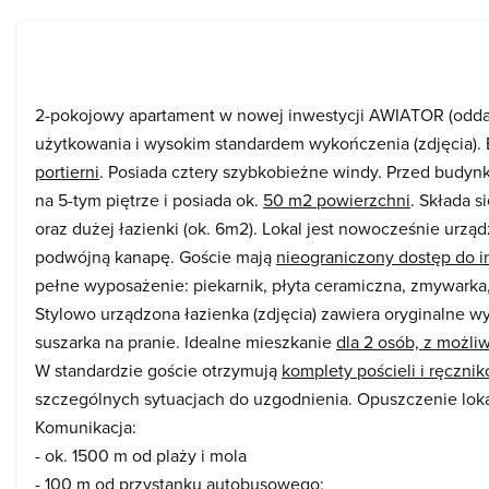
2-pokojowy apartament w nowej inwestycji AWIATOR (oddan
użytkowania i wysokim standardem wykończenia (zdjęcia).
portierni
. Posiada cztery szybkobieżne windy. Przed budynk
na 5-tym piętrze i posiada ok.
50 m2 powierzchni
. Składa 
oraz dużej łazienki (ok. 6m2). Lokal jest nowocześnie urz
podwójną kanapę. Goście mają
nieograniczony dostęp do inte
pełne wyposażenie: piekarnik, płyta ceramiczna, zmywarka, l
Stylowo urządzona łazienka (zdjęcia) zawiera oryginalne w
suszarka na pranie. Idealne mieszkanie
dla 2 osób, z możli
W standardzie goście otrzymują
komplety pościeli i ręczni
szczególnych sytuacjach do uzgodnienia. Opuszczenie lok
Komunikacja:
- ok. 1500 m od plaży i mola
- 100 m od przystanku autobusowego;