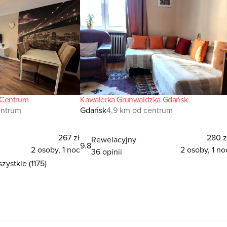
 Centrum
Kawalerka Grunwaldzka Gdańsk
entrum
Gdańsk
4,9 km od centrum
267 zł
280 z
Rewelacyjny
9.8
2 osoby, 1 noc
2 osoby, 1 no
36 opinii
zystkie (1175)