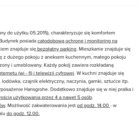
y do użytku 05.2015), charakteryzuje się komfortem
 Budynek posiada
całodobową ochronę i monitoring na
iem znajduje się
bezpłatny parking
. Mieszkanie znajduje się
się z dużego pokoju z aneksem kuchennym, małego pokoju
ądzony i umeblowany. Każdy pokój zawiera rozkładaną
rnetu (wi - fi) i telewizji cyfrowej
. W kuchni znajduje się
odówka, czajnik elektryczny, naczynia, garnki, sztućce itp.
yposażenie Hansgrohe. Dodatkowo znajduje się w niej pralka i
wością użytkowania przez 4 a nawet 5 osób
.
ków
. Możliwość zakwaterowania jest
od godz. 14.00
- w
alu
do godz. 12.00.