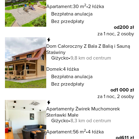
2
Apartament:
30 m
2 łóżka
Bezpłatna anulacja
Bez przedpłaty
od
200 zł
za 1 noc, 2 osoby
Natychmiastowa rezerwacja
Dom Całoroczny Z Bala Z Balią i Sauną
Staświny
Giżycko
9,8 km od centrum
Domek:
4 łóżka
Bezpłatna anulacja
Bez przedpłaty
od
1 000 zł
za 1 noc, 2 osoby
Natychmiastowa rezerwacja
Apartamenty Żwirek Muchomorek
Sterławki Małe
Giżycko
8,3 km od centrum
2
Apartament:
56 m
4 łóżka
od
611 zł