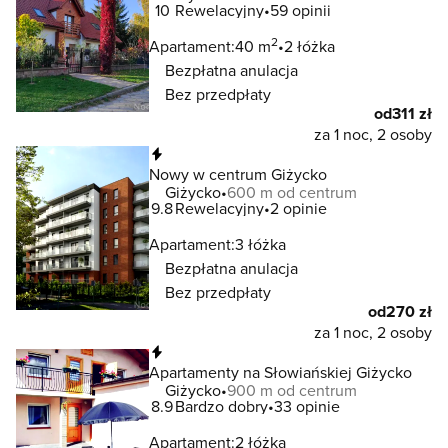
10
Rewelacyjny
59 opinii
2
Apartament:
40 m
2 łóżka
Bezpłatna anulacja
Bez przedpłaty
od
311 zł
za 1 noc, 2 osoby
Natychmiastowa rezerwacja
Nowy w centrum Giżycko
Giżycko
600 m od centrum
9.8
Rewelacyjny
2 opinie
Apartament:
3 łóżka
Bezpłatna anulacja
Bez przedpłaty
od
270 zł
za 1 noc, 2 osoby
Natychmiastowa rezerwacja
Apartamenty na Słowiańskiej Giżycko
Giżycko
900 m od centrum
8.9
Bardzo dobry
33 opinie
Apartament:
2 łóżka