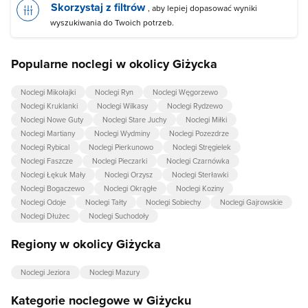
Skorzystaj z filtrów
, aby lepiej dopasować wyniki
wyszukiwania do Twoich potrzeb.
Popularne noclegi w okolicy Giżycka
Noclegi Mikołajki
Noclegi Ryn
Noclegi Węgorzewo
Noclegi Kruklanki
Noclegi Wilkasy
Noclegi Rydzewo
Noclegi Nowe Guty
Noclegi Stare Juchy
Noclegi Miłki
Noclegi Martiany
Noclegi Wydminy
Noclegi Pozezdrze
Noclegi Rybical
Noclegi Pierkunowo
Noclegi Stręgielek
Noclegi Faszcze
Noclegi Pieczarki
Noclegi Czarnówka
Noclegi Łękuk Mały
Noclegi Orzysz
Noclegi Sterławki
Noclegi Bogaczewo
Noclegi Okrągłe
Noclegi Koziny
Noclegi Odoje
Noclegi Tałty
Noclegi Sobiechy
Noclegi Gajrowskie
Noclegi Dłużec
Noclegi Suchodoły
Regiony w okolicy Giżycka
Noclegi Jeziora
Noclegi Mazury
Kategorie noclegowe w Giżycku