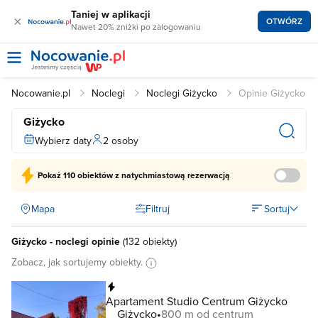
Taniej w aplikacji
×
OTWÓRZ
Nawet 20% zniżki po zalogowaniu
Nocowanie.pl
Noclegi
Noclegi Giżycko
Opinie Giżycko
Giżycko
Wybierz daty
2 osoby
Pokaż
110 obiektów
z natychmiastową rezerwacją
Mapa
Filtruj
Sortuj
Giżycko - noclegi opinie
(
132 obiekty
)
Zobacz, jak sortujemy obiekty.
Natychmiastowa rezerwacja
Apartament Studio Centrum Giżycko
Giżycko
800 m od centrum