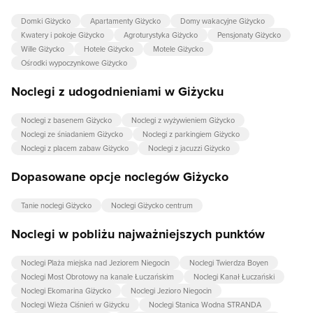
Domki Giżycko
Apartamenty Giżycko
Domy wakacyjne Giżycko
Kwatery i pokoje Giżycko
Agroturystyka Giżycko
Pensjonaty Giżycko
Wille Giżycko
Hotele Giżycko
Motele Giżycko
Ośrodki wypoczynkowe Giżycko
Noclegi z udogodnieniami w Giżycku
Noclegi z basenem Giżycko
Noclegi z wyżywieniem Giżycko
Noclegi ze śniadaniem Giżycko
Noclegi z parkingiem Giżycko
Noclegi z placem zabaw Giżycko
Noclegi z jacuzzi Giżycko
Dopasowane opcje noclegów Giżycko
Tanie noclegi Giżycko
Noclegi Giżycko centrum
Noclegi w pobliżu najważniejszych punktów
Noclegi Plaża miejska nad Jeziorem Niegocin
Noclegi Twierdza Boyen
Noclegi Most Obrotowy na kanale Łuczańskim
Noclegi Kanał Łuczański
Noclegi Ekomarina Giżycko
Noclegi Jezioro Niegocin
Noclegi Wieża Ciśnień w Giżycku
Noclegi Stanica Wodna STRANDA