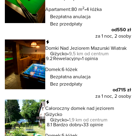
2
Apartament:
80 m
4 łóżka
Bezpłatna anulacja
Bez przedpłaty
od
550 zł
za 1 noc, 2 osoby
Natychmiastowa rezerwacja
Domki Nad Jeziorem Mazurski Wiatrak
Giżycko
9,5 km od centrum
9.2
Rewelacyjny
1 opinia
Domek:
6 łóżek
Bezpłatna anulacja
Bez przedpłaty
od
715 zł
za 1 noc, 2 osoby
Natychmiastowa rezerwacja
Całoroczny domek nad jeziorem
Giżycko
Giżycko
1,9 km od centrum
8.1
Bardzo dobry
33 opinie
Domek:
5 łóżek