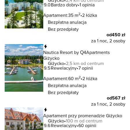
Giżycko
2,4 km od centrum
9.0
Bardzo dobry
1 opinia
2
Apartament:
35 m
2 łóżka
Bezpłatna anulacja
Bez przedpłaty
od
450 zł
za 1 noc, 2 osoby
Natychmiastowa rezerwacja
Nautica Resort by Q4Apartments
Giżycko
Giżycko
2,5 km od centrum
9.5
Rewelacyjny
7 opinii
2
Apartament:
60 m
2 łóżka
Bezpłatna anulacja
Bez przedpłaty
od
567 zł
za 1 noc, 2 osoby
Natychmiastowa rezerwacja
Apartament przy promenadzie Giżycko
Giżycko
100 m od centrum
9.6
Rewelacyjny
60 opinii