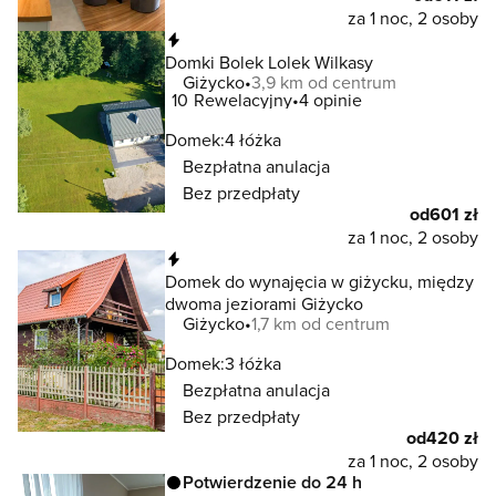
za 1 noc, 2 osoby
Natychmiastowa rezerwacja
Domki Bolek Lolek Wilkasy
Giżycko
3,9 km od centrum
10
Rewelacyjny
4 opinie
Domek:
4 łóżka
Bezpłatna anulacja
Bez przedpłaty
od
601 zł
za 1 noc, 2 osoby
Natychmiastowa rezerwacja
Domek do wynajęcia w giżycku, między
dwoma jeziorami Giżycko
Giżycko
1,7 km od centrum
Domek:
3 łóżka
Bezpłatna anulacja
Bez przedpłaty
od
420 zł
za 1 noc, 2 osoby
Potwierdzenie do 24 h