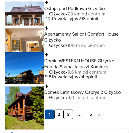
Natychmiastowa rezerwacja
Ostoja pod Podkową Giżycko
Giżycko
7,3 km od centrum
10
Rewelacyjny
98 opinii
Natychmiastowa rezerwacja
Apartamenty Sailor i Comfort House
Giżycko
Giżycko
100 m od centrum
Natychmiastowa rezerwacja
Domki WESTERN HOUSE Giżycko
Fuleda Sauna Jacuzzi Kominek
Giżycko
9,6 km od centrum
9.8
Rewelacyjny
14 opinii
Natychmiastowa rezerwacja
Domek Letniskowy Caprys 2 Giżycko
Giżycko
9,0 km od centrum
1
2
3
. . .
5