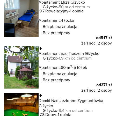
Apartament Eliza Giżycko
Giżycko
50 m od centrum
9.7
Rewelacyjny
1 opinia
Apartament:
4 łóżka
Bezpłatna anulacja
Bez przedpłaty
od
517 zł
za 1 noc, 2 osoby
Natychmiastowa rezerwacja
Apartament nad Traczem Giżycko
Giżycko
1,9 km od centrum
2
Apartament:
80 m
5 łóżek
Bezpłatna anulacja
Bez przedpłaty
od
371 zł
za 1 noc, 2 osoby
Natychmiastowa rezerwacja
Domki Nad Jeziorem Zygmuntówka
Giżycko
Giżycko
9,4 km od centrum
7.8
Dobry
1 opinia