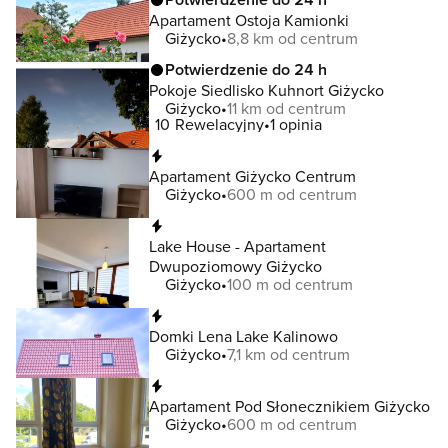
Apartament Ostoja Kamionki
Giżycko
8,8 km od centrum
Potwierdzenie do 24 h
Pokoje Siedlisko Kuhnort Giżycko
Giżycko
11 km od centrum
10
Rewelacyjny
1 opinia
Natychmiastowa rezerwacja
Apartament Giżycko Centrum
Giżycko
600 m od centrum
Natychmiastowa rezerwacja
Lake House - Apartament
Dwupoziomowy Giżycko
Giżycko
100 m od centrum
Natychmiastowa rezerwacja
Domki Lena Lake Kalinowo
Giżycko
7,1 km od centrum
Natychmiastowa rezerwacja
Apartament Pod Słonecznikiem Giżycko
Giżycko
600 m od centrum