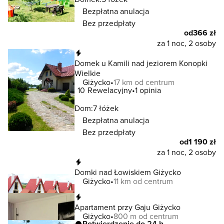
Bezpłatna anulacja
Bez przedpłaty
od
366 zł
za 1 noc, 2 osoby
Natychmiastowa rezerwacja
Domek u Kamili nad jeziorem Konopki
Wielkie
Giżycko
17 km od centrum
10
Rewelacyjny
1 opinia
Dom:
7 łóżek
Bezpłatna anulacja
Bez przedpłaty
od
1 190 zł
za 1 noc, 2 osoby
Natychmiastowa rezerwacja
Domki nad Łowiskiem Giżycko
Giżycko
11 km od centrum
Natychmiastowa rezerwacja
Apartament przy Gaju Giżycko
Giżycko
800 m od centrum
Potwierdzenie do 24 h