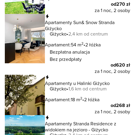
od
270 zł
za 1 noc, 2 osoby
Natychmiastowa rezerwacja
Apartamenty Sun& Snow Stranda
Giżycko
Giżycko
2,4 km od centrum
2
Apartament:
54 m
2 łóżka
Bezpłatna anulacja
Bez przedpłaty
od
620 zł
za 1 noc, 2 osoby
Natychmiastowa rezerwacja
Apartamenty u Halinki Giżycko
Giżycko
1,6 km od centrum
2
Apartament:
18 m
2 łóżka
od
268 zł
za 1 noc, 2 osoby
Natychmiastowa rezerwacja
Apartamenty Stranda Residence z
widokiem na jezioro - Giżycko