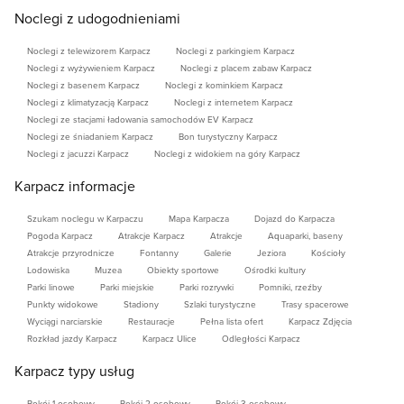
Noclegi z udogodnieniami
Noclegi z telewizorem Karpacz
Noclegi z parkingiem Karpacz
Noclegi z wyżywieniem Karpacz
Noclegi z placem zabaw Karpacz
Noclegi z basenem Karpacz
Noclegi z kominkiem Karpacz
Noclegi z klimatyzacją Karpacz
Noclegi z internetem Karpacz
Noclegi ze stacjami ładowania samochodów EV Karpacz
Noclegi ze śniadaniem Karpacz
Bon turystyczny Karpacz
Noclegi z jacuzzi Karpacz
Noclegi z widokiem na góry Karpacz
Karpacz informacje
Szukam noclegu w Karpaczu
Mapa Karpacza
Dojazd do Karpacza
Pogoda Karpacz
Atrakcje Karpacz
Atrakcje
Aquaparki, baseny
Atrakcje przyrodnicze
Fontanny
Galerie
Jeziora
Kościoły
Lodowiska
Muzea
Obiekty sportowe
Ośrodki kultury
Parki linowe
Parki miejskie
Parki rozrywki
Pomniki, rzeźby
Punkty widokowe
Stadiony
Szlaki turystyczne
Trasy spacerowe
Wyciągi narciarskie
Restauracje
Pełna lista ofert
Karpacz Zdjęcia
Rozkład jazdy Karpacz
Karpacz Ulice
Odległości Karpacz
Karpacz typy usług
Pokój 1-osobowy
Pokój 2-osobowy
Pokój 3-osobowy