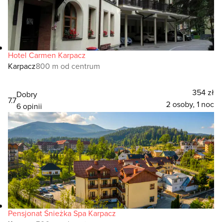
Hotel Carmen Karpacz
Karpacz
800 m od centrum
354 zł
Dobry
7.7
2 osoby, 1 noc
6 opinii
Pensjonat Śnieżka Spa Karpacz