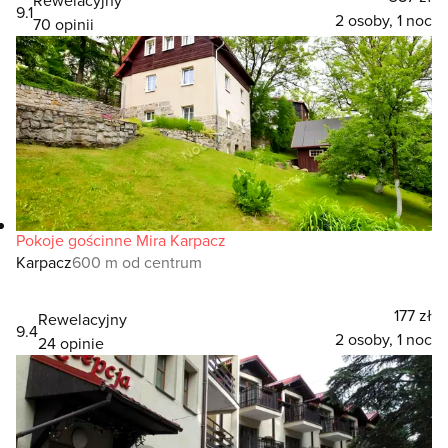
9.1
2 osoby, 1 noc
70 opinii
Pokoje gościnne Mira Karpacz
Karpacz
600 m od centrum
177 zł
Rewelacyjny
9.4
2 osoby, 1 noc
24 opinie