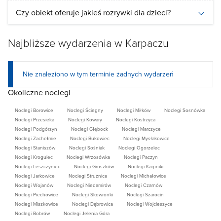
Czy obiekt oferuje jakieś rozrywki dla dzieci?
Najbliższe wydarzenia w Karpaczu
Nie znaleziono w tym terminie żadnych wydarzeń
Okoliczne noclegi
Noclegi Borowice
Noclegi Ściegny
Noclegi Miłków
Noclegi Sosnówka
Noclegi Przesieka
Noclegi Kowary
Noclegi Kostrzyca
Noclegi Podgórzyn
Noclegi Głębock
Noclegi Marczyce
Noclegi Zachełmie
Noclegi Bukowiec
Noclegi Mysłakowice
Noclegi Staniszów
Noclegi Sośniak
Noclegi Ogorzelec
Noclegi Krogulec
Noclegi Wrzosówka
Noclegi Paczyn
Noclegi Leszczyniec
Noclegi Gruszków
Noclegi Karpniki
Noclegi Jarkowice
Noclegi Strużnica
Noclegi Michałowice
Noclegi Wojanów
Noclegi Niedamirów
Noclegi Czarnów
Noclegi Piechowice
Noclegi Skowronki
Noclegi Szarocin
Noclegi Miszkowice
Noclegi Dąbrowica
Noclegi Wojcieszyce
Noclegi Bobrów
Noclegi Jelenia Góra