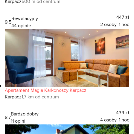
Karpacz
500 m od centrum
447 zł
Rewelacyjny
9.5
2 osoby, 1 noc
44 opinie
Apartament Magia Karkonoszy Karpacz
Karpacz
1,7 km od centrum
439 zł
Bardzo dobry
8.7
4 osoby, 1 noc
11 opinii