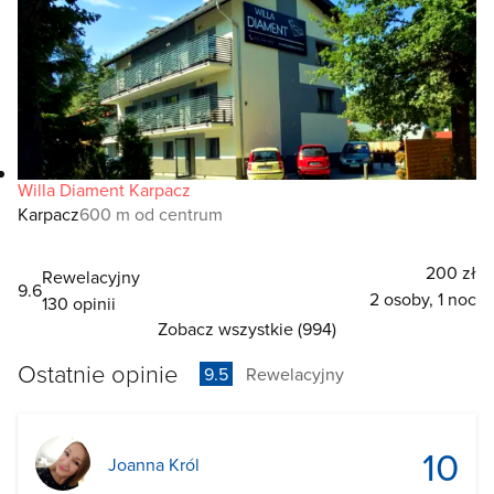
Willa Diament Karpacz
Karpacz
600 m od centrum
200 zł
Rewelacyjny
9.6
2 osoby, 1 noc
130 opinii
Zobacz wszystkie (994)
Ostatnie opinie
9.5
Rewelacyjny
10
Joanna Król