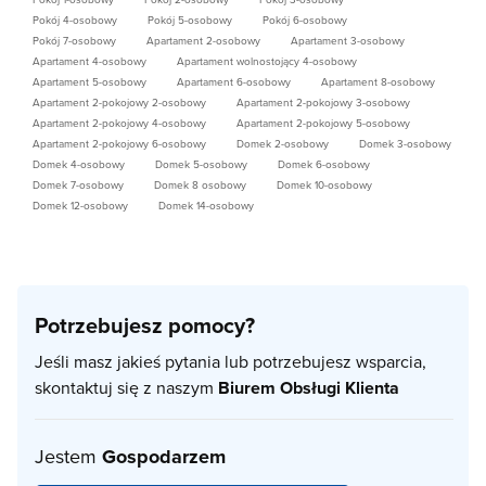
Pokój 4-osobowy
Pokój 5-osobowy
Pokój 6-osobowy
Pokój 7-osobowy
Apartament 2-osobowy
Apartament 3-osobowy
Apartament 4-osobowy
Apartament wolnostojący 4-osobowy
Apartament 5-osobowy
Apartament 6-osobowy
Apartament 8-osobowy
Apartament 2-pokojowy 2-osobowy
Apartament 2-pokojowy 3-osobowy
Apartament 2-pokojowy 4-osobowy
Apartament 2-pokojowy 5-osobowy
Apartament 2-pokojowy 6-osobowy
Domek 2-osobowy
Domek 3-osobowy
Domek 4-osobowy
Domek 5-osobowy
Domek 6-osobowy
Domek 7-osobowy
Domek 8 osobowy
Domek 10-osobowy
Domek 12-osobowy
Domek 14-osobowy
Potrzebujesz pomocy?
Jeśli masz jakieś pytania lub potrzebujesz wsparcia,
skontaktuj się z naszym
Biurem Obsługi Klienta
Jestem
Gospodarzem