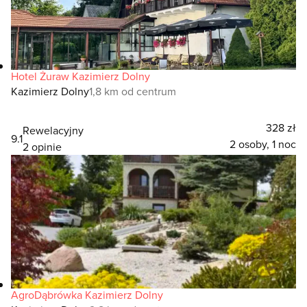
Hotel Żuraw Kazimierz Dolny
Kazimierz Dolny
1,8 km od centrum
328 zł
Rewelacyjny
9.1
2 osoby, 1 noc
2 opinie
AgroDąbrówka Kazimierz Dolny