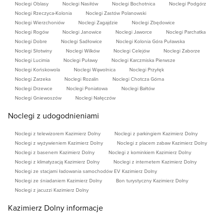
Noclegi Oblasy
Noclegi Nasiłów
Noclegi Bochotnica
Noclegi Podgórz
Noclegi Rzeczyca-Kolonia
Noclegi Zastów Polanowski
Noclegi Wierzchoniów
Noclegi Zagajdzie
Noclegi Zbędowice
Noclegi Rogów
Noclegi Janowice
Noclegi Jaworce
Noclegi Parchatka
Noclegi Dobre
Noclegi Sadłowice
Noclegi Kolonia Góra Puławska
Noclegi Słotwiny
Noclegi Wilków
Noclegi Celejów
Noclegi Zaborze
Noclegi Lucimia
Noclegi Puławy
Noclegi Karczmiska Pierwsze
Noclegi Końskowola
Noclegi Wąwolnica
Noclegi Przyłęk
Noclegi Zarzeka
Noclegi Rozalin
Noclegi Chotcza Górna
Noclegi Drzewce
Noclegi Poniatowa
Noclegi Bałtów
Noclegi Gniewoszów
Noclegi Nałęczów
Noclegi z udogodnieniami
Noclegi z telewizorem Kazimierz Dolny
Noclegi z parkingiem Kazimierz Dolny
Noclegi z wyżywieniem Kazimierz Dolny
Noclegi z placem zabaw Kazimierz Dolny
Noclegi z basenem Kazimierz Dolny
Noclegi z kominkiem Kazimierz Dolny
Noclegi z klimatyzacją Kazimierz Dolny
Noclegi z internetem Kazimierz Dolny
Noclegi ze stacjami ładowania samochodów EV Kazimierz Dolny
Noclegi ze śniadaniem Kazimierz Dolny
Bon turystyczny Kazimierz Dolny
Noclegi z jacuzzi Kazimierz Dolny
Kazimierz Dolny informacje