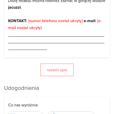
Dozę relaksu można również zaznać w gorącej wodzie
jacuzzi
.
KONTAKT:
[numer telefonu został ukryty]
e-mail:
[e-
mail został ukryty]
__________________________________________
__________________________________________
_________________
Możemy również sprawić, aby Państwa pobyt był
WYJĄTKOWY
i przygotować
ROMANTYCZNĄ
DEKORACJĘ POKOJU.
rozwiń opis
Ważne okazje, niecodzienne momenty,
Udogodnienia
chwile godne zapamiętania warto
celebrować wyjątkowym prezentem w formie
niespodzianki
Co nas wyróżnia: