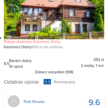
Pokoje Gościnne Kazimierz Dolny
Kazimierz Dolny
500 m od centrum
253 zł
Bardzo dobry
8.5
2 osoby, 1 noc
10 opinii
Zobacz wszystkie (108)
Ostatnie opinie
9.9
Rewelacyjny
9.6
Piotr Reszka