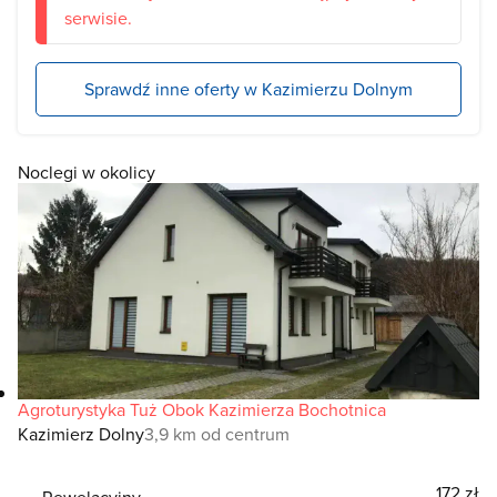
serwisie.
Sprawdź inne oferty w Kazimierzu Dolnym
Noclegi w okolicy
Agroturystyka Tuż Obok Kazimierza Bochotnica
Kazimierz Dolny
3,9 km od centrum
172 zł
Rewelacyjny