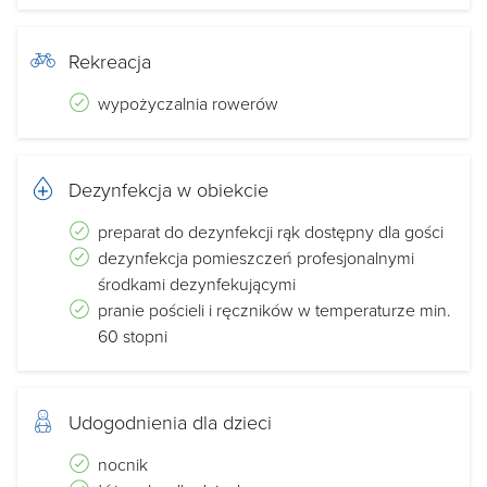
TYTONIU!
JEST WYZNACZONE DO TEGO MIEJSCE
Rekreacja
DO DYSPOZYCJI GOŚCI:
wypożyczalnia rowerów
Oświetlony taras z altanką,
Bezpłatny parking,
Dezynfekcja w obiekcie
Miejsce na grilla,
Leżaki ogrodowe,
preparat do dezynfekcji rąk dostępny dla gości
dezynfekcja pomieszczeń profesjonalnymi
Żelazko i deska do prasowania,
środkami dezynfekującymi
Kuchenka mikrofalowa,
pranie pościeli i ręczników w temperaturze min.
60 stopni
Informacja turystyczna na miejscu,
Możliwość wypożyczenia rowerów,
BASEN ZEWNĘTRZNY ODKRYTY z podgrzewaną
Udogodnienia dla dzieci
wodą,
nocnik
Jacuzzi z gorącą wodą.