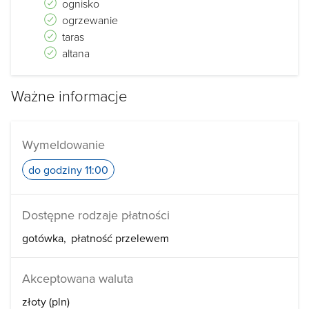
ognisko
W PRZYPADKU BRAKU POTWIERDZENIA
ogrzewanie
taras
REZERWACJI LUB BRAKU KONTAKTU Z GOŚCIEM!!!
altana
Ważne informacje
Wymeldowanie
do godziny 11:00
Dostępne rodzaje płatności
gotówka
płatność przelewem
Akceptowana waluta
złoty (pln)