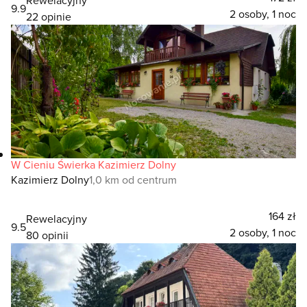
9.9
2 osoby, 1 noc
22 opinie
W Cieniu Świerka Kazimierz Dolny
Kazimierz Dolny
1,0 km od centrum
164 zł
Rewelacyjny
9.5
2 osoby, 1 noc
80 opinii