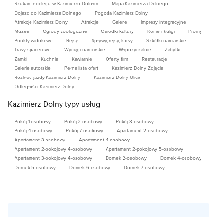
Szukam noclegu w Kazimierzu Dolnym
Mapa Kazimierza Dolnego
Dojazd do Kazimierza Dolnego
Pogoda Kazimierz Dolny
Atrakcje Kazimierz Dolny
Atrakcje
Galerie
Imprezy integracyjne
Muzea
Ogrody zoologiczne
Ośrodki kultury
Konie i kuligi
Promy
Punkty widokowe
Rejsy
Spływy, rejsy, kursy
Szkółki narciarskie
Trasy spacerowe
Wyciągi narciarskie
Wypożyczalnie
Zabytki
Zamki
Kuchnia
Kawiarnie
Oferty firm
Restauracje
Galerie autorskie
Pełna lista ofert
Kazimierz Dolny Zdjęcia
Rozkład jazdy Kazimierz Dolny
Kazimierz Dolny Ulice
Odległości Kazimierz Dolny
Kazimierz Dolny typy usług
Pokój 1-osobowy
Pokój 2-osobowy
Pokój 3-osobowy
Pokój 4-osobowy
Pokój 7-osobowy
Apartament 2-osobowy
Apartament 3-osobowy
Apartament 4-osobowy
Apartament 2-pokojowy 4-osobowy
Apartament 2-pokojowy 5-osobowy
Apartament 3-pokojowy 4-osobowy
Domek 2-osobowy
Domek 4-osobowy
Domek 5-osobowy
Domek 6-osobowy
Domek 7-osobowy