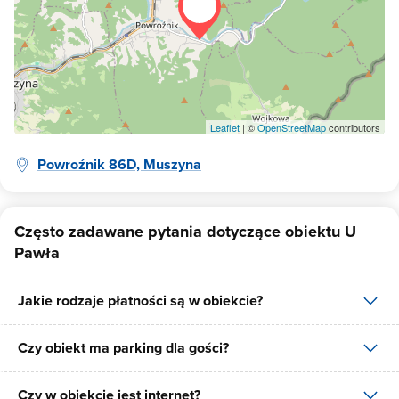
koniecznie muszą Państwo odwiedzić.
Leaflet
| ©
OpenStreetMap
contributors
Powroźnik 86D, Muszyna
Często zadawane pytania dotyczące obiektu U
Pawła
Jakie rodzaje płatności są w obiekcie?
Czy obiekt ma parking dla gości?
W obiekcie dostępne są następujące formy płatności: płatność
przelewem.
Czy w obiekcie jest internet?
Tak, U Pawła posiada bezpłatny parking dla gości na 7 miejsc.