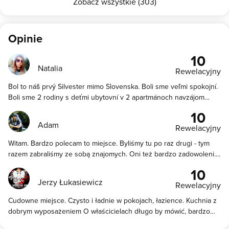
Zobacz wszystkie (303)
Opinie
10
Natalia
Rewelacyjny
Bol to náš prvý Silvester mimo Slovenska. Boli sme veľmi spokojní.
Boli sme 2 rodiny s deťmi ubytovní v 2 apartmánoch navzájom
prepojených. Jeden 5 lôžkový a druhý 4 lôžkový. V menšom
10
apartmáne bola malá kuchynka s ľadničkou, ale nebolo umývadlo,
Adam
Rewelacyjny
takže odporúčam skôr skombinovať to s tým väčším apartmánom.
Izby boli čisté a priestranné. Domáci boli veľmi milí a ústretoví. Mali
Witam. Bardzo polecam to miejsce. Byliśmy tu po raz drugi - tym
sme to blízko na lyžiarsky svah v Tyliczi aj na prechádzku do
razem zabraliśmy ze sobą znajomych. Oni też bardzo zadowoleni...i
Krynice. Určite apartmán odporúčam a verím,že sa ešte vrátime. :)
pewnie zawitamy tu ponownie ale następnym razem chcemy w
10
jakimś cieplejszym terminie, gdyż dwukrotnie byliśmy tu na
Jerzy Łukasiewicz
Rewelacyjny
sylwestra. Właściciele bardzo sympatyczni i towarzyscy .
Apartamenty czyste i dobrze wyposażone - cena bardzo korzystna
Cudowne miejsce. Czysto i ładnie w pokojach, łazience. Kuchnia z
co do jakości. I co tu więcej dodać? Kto przyjedzie do pani Joli i
dobrym wyposażeniem O właścicielach długo by mówić, bardzo
Pawła to na pewno nie pożałuje. ;Adam i Ala ze Śląska
dobrzy i pomocni ludzie. Ogólnie panuje tam bardzo domowa i