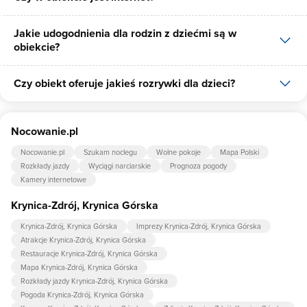
Jakie udogodnienia dla rodzin z dziećmi są w
Tak, U Pawła udostępnia dla swoich gości internet.
obiekcie?
Czy obiekt oferuje jakieś rozrywki dla dzieci?
Udogodnienia dla rodzin z dziećmi jakie oferuje U Pawła to: gry
planszowe/multimedialne, Dvd-bajki ,filmy,tenis
ogrodowy,skakanki,piaskownica,sanki,.
Tak, w obiekcie dla dzieci są przygotowane: piaskownica.
Nocowanie.pl
Nocowanie.pl
Szukam noclegu
Wolne pokoje
Mapa Polski
Rozkłady jazdy
Wyciągi narciarskie
Prognoza pogody
Kamery internetowe
Krynica-Zdrój, Krynica Górska
Krynica-Zdrój, Krynica Górska
Imprezy Krynica-Zdrój, Krynica Górska
Atrakcje Krynica-Zdrój, Krynica Górska
Restauracje Krynica-Zdrój, Krynica Górska
Mapa Krynica-Zdrój, Krynica Górska
Rozkłady jazdy Krynica-Zdrój, Krynica Górska
Pogoda Krynica-Zdrój, Krynica Górska