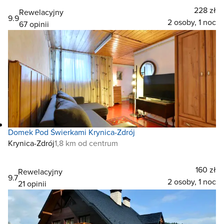
228 zł
Rewelacyjny
9.9
2 osoby, 1 noc
67 opinii
Domek Pod Świerkami Krynica-Zdrój
Krynica-Zdrój
1,8 km od centrum
160 zł
Rewelacyjny
9.7
2 osoby, 1 noc
21 opinii