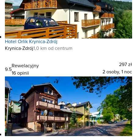
Hotel Orlik Krynica-Zdrój
Krynica-Zdrój
1,0 km od centrum
297 zł
Rewelacyjny
9.5
2 osoby, 1 noc
16 opinii