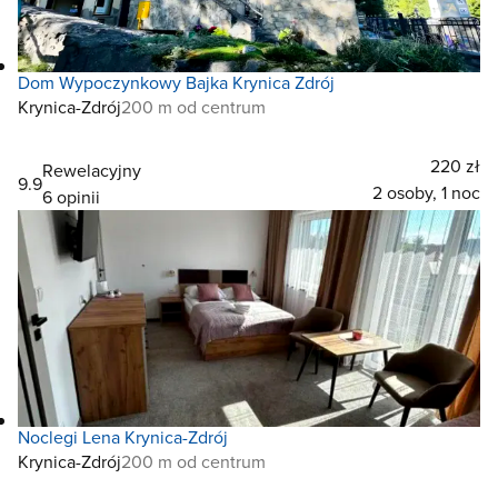
Dom Wypoczynkowy Bajka Krynica Zdrój
Krynica-Zdrój
200 m od centrum
220 zł
Rewelacyjny
9.9
2 osoby, 1 noc
6 opinii
Noclegi Lena Krynica-Zdrój
Krynica-Zdrój
200 m od centrum