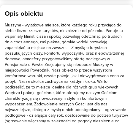
przyjacielska atmosfera. Okolica spokojna i bardzo piękna. Polecam
dla rodzin z dziećmi
Opis obiektu
Muszyna - wyjątkowe miejsce, które każdego roku przyciąga do
siebie liczne rzesze turystów, niezależnie od pór roku. Panuje tu
wspaniały klimat, cisza i spokój pozwalają odetchnąć po trudach
dnia codziennego, zaś piękne, górskie widoki pozwalają
zapamiętać to miejsce na zawsze. Z myślą o turystach
poszukujących ciszy, komfortu wypoczynku oraz niepowtarzalnej
domowej atmosfery przygotowaliśmy ofertę noclegową w
Pensjonacie u Pawła. Znajdujemy się nieopodal Muszyny w
miejscowości Powroźnik. Nasz obiekt to przede wszystkim
komfortowe warunki, czyste pokoje, jak i niewygórowana cena za
pobyt. Nasza okolica zachwyca na każdym kroku. Warto
podkreślić, że to miejsce idealne dla różnych grup wiekowych.
Wnętrza i pokoje gościnne, które oferujemy naszym Gościom
charakteryzują się nowoczesnym stylem i komfortowym
wyposażeniem. Zadowolenie naszych Gości jest dla nas
najważniejsze, dlatego z myślą o nich udostępniamy: - ogrzewanie
podłogowe - działające cały rok, dostosowane do potrzeb turystów
(ogrzewanie włączamy w zależności od pogody niezależnie od
pory roku) ; - multimedia (tv, wi-fi) - umożliwiające dostęp do
niezbędnych informacji, komunikację, jak i udostępnianie swoich