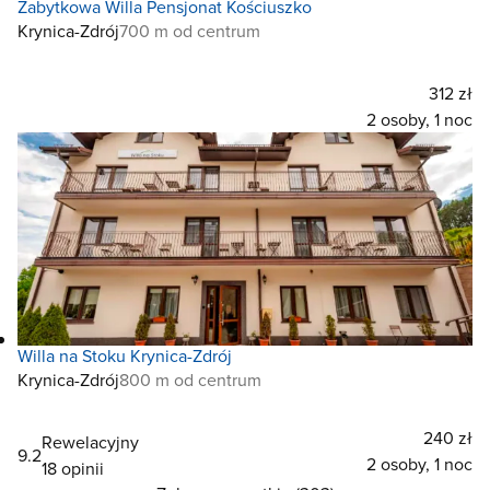
Zabytkowa Willa Pensjonat Kościuszko
Krynica-Zdrój
700 m od centrum
312 zł
2 osoby, 1 noc
Willa na Stoku Krynica-Zdrój
Krynica-Zdrój
800 m od centrum
240 zł
Rewelacyjny
9.2
2 osoby, 1 noc
18 opinii