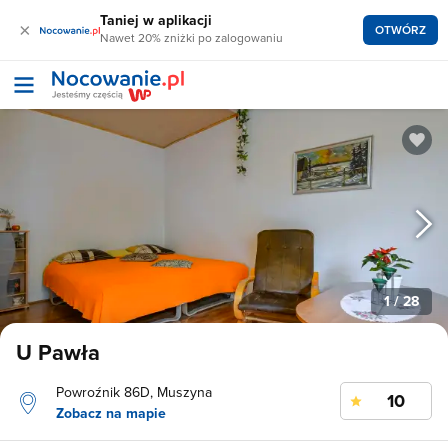
Taniej w aplikacji
×
OTWÓRZ
Nawet 20% zniżki po zalogowaniu
1
/ 28
U Pawła
Powroźnik 86D, Muszyna
10
Zobacz na mapie