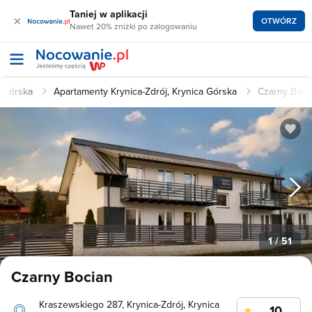
Taniej w aplikacji
×
OTWÓRZ
Nawet 20% zniżki po zalogowaniu
a Górska
Apartamenty Krynica-Zdrój, Krynica Górska
Czarny Boci
1
/ 51
Czarny Bocian
Kraszewskiego 287, Krynica-Zdrój, Krynica
10