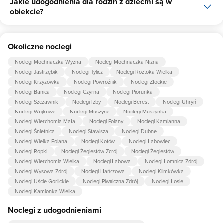
Jakie udogodnienia dla rodzin z dziećmi są w
Tak, Czarny Bocian udostępnia dla swoich gości internet.
obiekcie?
Udogodnienia dla rodzin z dziećmi jakie oferuje Czarny Bocian to:
Okoliczne noclegi
łóżeczko dla dziecka, krzesło do karmienia dziecka, pościel dla
dzieci.
Noclegi Mochnaczka Wyżna
Noclegi Mochnaczka Niżna
Noclegi Jastrzębik
Noclegi Tylicz
Noclegi Roztoka Wielka
Noclegi Krzyżówka
Noclegi Powroźnik
Noclegi Złockie
Noclegi Banica
Noclegi Czyrna
Noclegi Piorunka
Noclegi Szczawnik
Noclegi Izby
Noclegi Berest
Noclegi Uhryń
Noclegi Wojkowa
Noclegi Muszyna
Noclegi Muszynka
Noclegi Wierchomla Mała
Noclegi Polany
Noclegi Kamianna
Noclegi Śnietnica
Noclegi Stawisza
Noclegi Dubne
Noclegi Wielka Polana
Noclegi Kotów
Noclegi Łabowiec
Noclegi Ropki
Noclegi Żegiestów Zdrój
Noclegi Żegiestów
Noclegi Wierchomla Wielka
Noclegi Łabowa
Noclegi Łomnica-Zdrój
Noclegi Wysowa-Zdrój
Noclegi Hańczowa
Noclegi Klimkówka
Noclegi Uście Gorlickie
Noclegi Piwniczna-Zdrój
Noclegi Łosie
Noclegi Kamionka Wielka
Noclegi z udogodnieniami