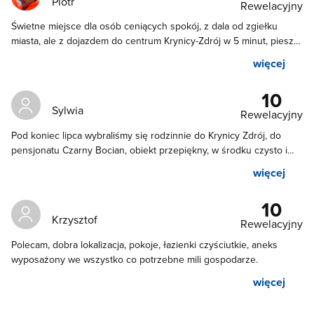
Piotr
Rewelacyjny
Świetne miejsce dla osób ceniących spokój, z dala od zgiełku
miasta, ale z dojazdem do centrum Krynicy-Zdrój w 5 minut, piesze
dojście również możliwe. Pokój zgodny z opisem, bardzo zadbany i
więcej
czysty, wszystko co potrzebne pod ręką. Duży parking na
samochody, na zamkniętej posesji. Przesympatyczna właścicielka -
10
pomoże, doradzi, w razie potrzeby nawet dodatkowy grzejnik
Sylwia
Rewelacyjny
użyczy :)
Pod koniec lipca wybraliśmy się rodzinnie do Krynicy Zdrój, do
pensjonatu Czarny Bocian, obiekt przepiękny, w środku czysto i
przytulnie, aneks kuchenny bardzo dobrze wyposażony. Pokój
więcej
cudowny jasny i schludny w wyjściem na taras. Właścicielka
cudowna kobieta! Miła sympatyczna. Z czystym sumieniem
10
polecamy❤️
Krzysztof
Rewelacyjny
Polecam, dobra lokalizacja, pokoje, łazienki czyściutkie, aneks
wyposażony we wszystko co potrzebne mili gospodarze.
więcej