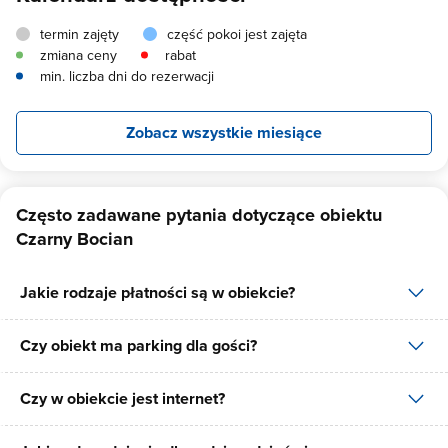
termin zajęty
część pokoi jest zajęta
zmiana ceny
rabat
min. liczba dni do rezerwacji
Zobacz wszystkie miesiące
Często zadawane pytania dotyczące obiektu
Czarny Bocian
Jakie rodzaje płatności są w obiekcie?
Czy obiekt ma parking dla gości?
W obiekcie dostępne są następujące formy płatności: gotówka,
płatność przelewem.
Czy w obiekcie jest internet?
Tak, Czarny Bocian posiada bezpłatny parking dla gości na 10
miejsc.