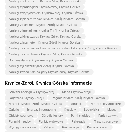
Noclegi z telewizorem Krynica-Zdrój, Krynica Górska
Noclegi z parkingiem Krynica-Zdrój, Krynica Górska
Noclegi z wyżywieniem Krynica-Zdrój, Krynica Górska
Noclegi z placem zabaw Krynica-Zdrój, Krynica Górska
Noclegi z basenem Krynica-Zdrój, Krynica Górska
Noclegi z kominkiem Krynica-Zdrój, Krynica Górska
Noclegi z klimatyzacją Krynica-Zdrój, Krynica Górska
Noclegi z internetem Krynica-Zdrój, Krynica Górska
Noclegi ze stacjami ładowania samochodów EV Krynica-Zdrój, Krynica Górska
Noclegi ze śniadaniem Krynica-Zdrój, Krynica Górska
Bon turystyczny Krynica-Zdrój, Krynica Górska
Noclegi z jacuzzi Krynica-Zdrój, Krynica Górska
Noclegi z widokiem na góry Krynica-Zdrój, Krynica Górska
Krynica-Zdrój, Krynica Górska informacje
Szukam noclegu w Krynicy-Zdrój
Mapa Krynicy-Zdroju
Dojazd do Krynicy-Zdroju
Pogoda Krynica-Zdrój, Krynica Górska
Atrakcje Krynica-Zdrój, Krynica Górska
Atrakcje
Atrakcje przyrodnicze
Galerie
Imprezy integracyjne
Kościoły
Lodowiska
Muzea
Obiekty sportowe
Ośrodki kultury
Parki miejskie
Parki rozrywki
Pomniki, rzeźby
Punkty widokowe
Rekreacja
Trasy spacerowe
Wyciągi narciarskie
Zabytki
Restauracje
Pełna lista ofert