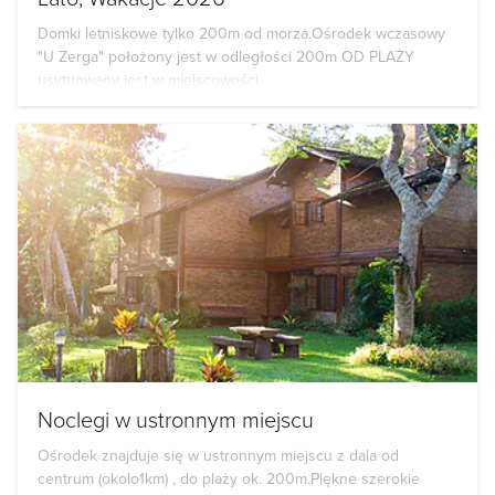
Domki letniskowe tylko 200m od morza.Ośrodek wczasowy
"U Zerga" położony jest w odległości 200m OD PLAŻY
usytuowany jest w miejscowości...
Noclegi w ustronnym miejscu
Ośrodek znajduje się w ustronnym miejscu z dala od
centrum (okolo1km) , do plaży ok. 200m.Piękne szerokie