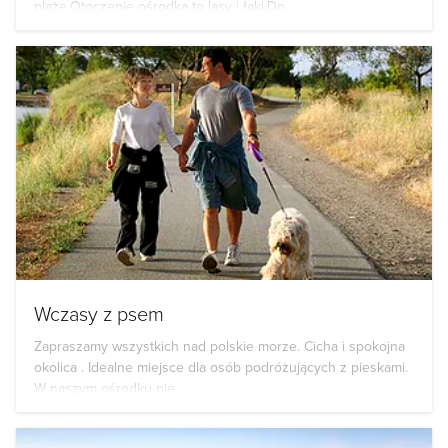
plaże.Otoczenie ośrodka to lasy i łąki.Do...
Wczasy z psem
Zapraszamy wszystkich nad polskie morze. Cicha i spokojna
okolica . Idealne miejsce dla osób podróżujących z pieskami.
W naszym ośrodku nie...