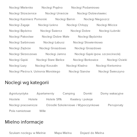
Noclegi Mielenko
Noclegi Prądno
Noclegi Podamirowo
Noclegi Strzeżenice
Noclegi Unieście
Noclegi Dobiesławiec
Noclegi Kazimierz Pomorski
Noclegi Barnin
Noclegi Niegoszcz
Noclegi Zagaje
Noclegi Łekno
Noclegi Chłopy
Noclegi Mścice
Noclegi Będzino
Noclegi Świercz
Noclegi Dobre
Noclegi Łubniki
Noclegi Pakosław
Noclegi Dobre Małe
Noclegi Będzinko
Noclegi Sarbinowo
Noclegi Łabusz
Noclegi Słowienkowo
Noclegi Ziębrze
Noclegi Gniazdowo
Noclegi Gniazdowo
Noclegi Skrzeszewo
Noclegi Jamno
Noclegi Gąski (pow. szczecinecki)
Noclegi Gąski
Noclegi Stare Bielice
Noclegi Borkowice
Noclegi Osieki
Noclegi Łazy
Noclegi Koszalin
Noclegi Kładno
Noclegi Kretomino
Noclegi Pleśna k. Ustronia Morskiego
Noclegi Sianów
Noclegi Świeszyno
Noclegi wg kategorii
Agroturystyka
Apartamenty
Camping
Domki
Domy wakacyjne
Hostele
Hotele
Hotele SPA
Kwatery i pokoje
Noclegi pracownicze
Ośrodki Szkoleniowe i Wypoczynkowe
Pensjonaty
Pola namiotowe
Wille
Mielno informacje
Szukam noclegu w Mielnie
Mapa Mielna
Dojazd do Mielna