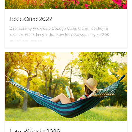
Boże Ciało 2027
Zapraszamy w okresie Bożego Ciała. Cicha i spokojna
okolica. Posiadamy 7 domków letniskowych - tylko 200
metrów od morza.
Lato, Wakacje 2026