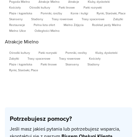
Pogoda Mielno
Atrakcje Mielno
Atrakcje
Kluby, dyskoteki
Kościoły
Ośrodki kultury
Parki linowe
Parki rozrywki
Plaże i kąpieliska
Pomniki, rzeźby
Konie i kuligi
Rynki, Starówki, Place
Skanseny
Stadiony
Trasy rowerowe
Trasy spacerowe
Zabytki
Restauracje
Pełna lista ofert
Mielno Zdjęcia
Rozkład jazdy Mielno
Mielno Ulice
Odległości Mielno
Atrakcje Mielno
Ośrodki kultury
Parki rozrywki
Pomniki, rzeźby
Kluby, dyskoteki
Zabytki
Trasy spacerowe
Trasy rowerowe
Kościoły
Plaże i kąpieliska
Parki linowe
Skanseny
Stadiony
Rynki, Starówki, Place
Potrzebujesz pomocy?
Jeśli masz jakieś pytania lub potrzebujesz wsparcia,
skontaktuj się z naszym
Biurem Obsługi Klienta