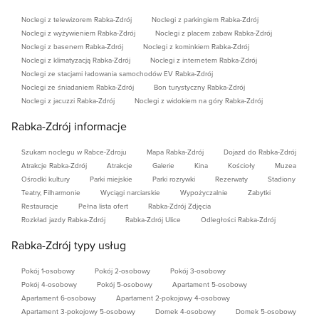
Noclegi z telewizorem Rabka-Zdrój
Noclegi z parkingiem Rabka-Zdrój
Noclegi z wyżywieniem Rabka-Zdrój
Noclegi z placem zabaw Rabka-Zdrój
Noclegi z basenem Rabka-Zdrój
Noclegi z kominkiem Rabka-Zdrój
Noclegi z klimatyzacją Rabka-Zdrój
Noclegi z internetem Rabka-Zdrój
Noclegi ze stacjami ładowania samochodów EV Rabka-Zdrój
Noclegi ze śniadaniem Rabka-Zdrój
Bon turystyczny Rabka-Zdrój
Noclegi z jacuzzi Rabka-Zdrój
Noclegi z widokiem na góry Rabka-Zdrój
Rabka-Zdrój informacje
Szukam noclegu w Rabce-Zdroju
Mapa Rabka-Zdrój
Dojazd do Rabka-Zdrój
Atrakcje Rabka-Zdrój
Atrakcje
Galerie
Kina
Kościoły
Muzea
Ośrodki kultury
Parki miejskie
Parki rozrywki
Rezerwaty
Stadiony
Teatry, Filharmonie
Wyciągi narciarskie
Wypożyczalnie
Zabytki
Restauracje
Pełna lista ofert
Rabka-Zdrój Zdjęcia
Rozkład jazdy Rabka-Zdrój
Rabka-Zdrój Ulice
Odległości Rabka-Zdrój
Rabka-Zdrój typy usług
Pokój 1-osobowy
Pokój 2-osobowy
Pokój 3-osobowy
Pokój 4-osobowy
Pokój 5-osobowy
Apartament 5-osobowy
Apartament 6-osobowy
Apartament 2-pokojowy 4-osobowy
Apartament 3-pokojowy 5-osobowy
Domek 4-osobowy
Domek 5-osobowy