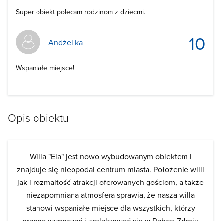
Super obiekt polecam rodzinom z dziecmi.
10
Andżelika
Wspaniałe miejsce!
Opis obiektu
Willa "Ela" jest nowo wybudowanym obiektem i
znajduje się nieopodal centrum miasta. Położenie willi
jak i rozmaitość atrakcji oferowanych gościom, a także
niezapomniana atmosfera sprawia, że nasza willa
stanowi wspaniałe miejsce dla wszystkich, którzy
pragną wypocząć i zrelaksować się w Rabce-Zdroju