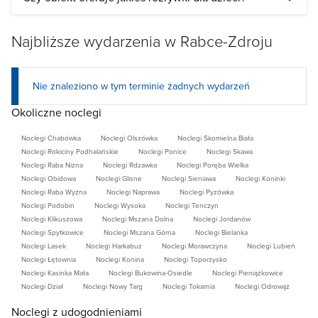
Najbliższe wydarzenia w Rabce-Zdroju
Nie znaleziono w tym terminie żadnych wydarzeń
Okoliczne noclegi
Noclegi Chabówka
Noclegi Olszówka
Noclegi Skomielna Biała
Noclegi Rokiciny Podhalańskie
Noclegi Ponice
Noclegi Skawa
Noclegi Raba Niżna
Noclegi Rdzawka
Noclegi Poręba Wielka
Noclegi Obidowa
Noclegi Glisne
Noclegi Sieniawa
Noclegi Koninki
Noclegi Raba Wyżna
Noclegi Naprawa
Noclegi Pyzówka
Noclegi Podobin
Noclegi Wysoka
Noclegi Tenczyn
Noclegi Klikuszowa
Noclegi Mszana Dolna
Noclegi Jordanów
Noclegi Spytkowice
Noclegi Mszana Górna
Noclegi Bielanka
Noclegi Lasek
Noclegi Harkabuz
Noclegi Morawczyna
Noclegi Lubień
Noclegi Łętownia
Noclegi Konina
Noclegi Toporzysko
Noclegi Kasinka Mała
Noclegi Bukowina-Osiedle
Noclegi Pieniążkowice
Noclegi Dział
Noclegi Nowy Targ
Noclegi Tokarnia
Noclegi Odrowąż
Noclegi z udogodnieniami