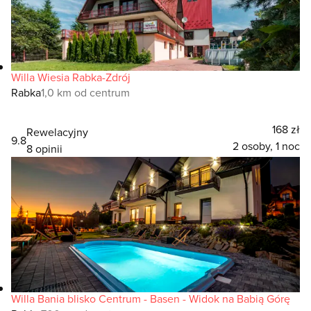
Willa Wiesia Rabka-Zdrój
Rabka
1,0 km od centrum
168 zł
Rewelacyjny
9.8
2 osoby, 1 noc
8 opinii
Willa Bania blisko Centrum - Basen - Widok na Babią Górę