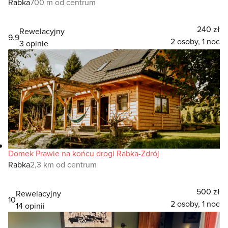
Rabka
700 m od centrum
240 zł
Rewelacyjny
9.9
2 osoby, 1 noc
3 opinie
Domek Prawie na końcu drogi Rabka-Zdrój
Rabka
2,3 km od centrum
500 zł
Rewelacyjny
10
2 osoby, 1 noc
14 opinii