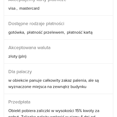
visa
mastercard
Dostępne rodzaje płatności
gotówka
płatność przelewem
płatność kartą
Akceptowana waluta
złoty (pln)
Dla palaczy
w obiekcie panuje całkowity zakaz palenia, ale są
wyznaczone miejsca na zewnątrz budynku
Przedpłata
Obiekt pobiera zaliczki w wysokości 15% kwoty za
pobyt. Zaliczkę należy wpłacić w ciągu 4 dni od