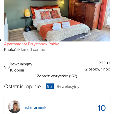
Apartamenty Przystanek Rabka
Rabka
1,0 km od centrum
233 zł
Rewelacyjny
9.8
2 osoby, 1 noc
16 opinii
Zobacz wszystkie (152)
Ostatnie opinie
9.3
Rewelacyjny
10
jolanta janik