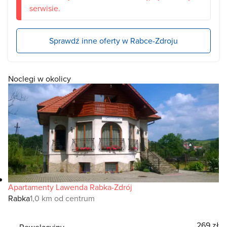
serwisie.
Sprawdź inne oferty w Rabce-Zdroju
Noclegi w okolicy
Apartamenty Lawenda Rabka-Zdrój
Rabka
1,0 km od centrum
269 zł
Rewelacyjny