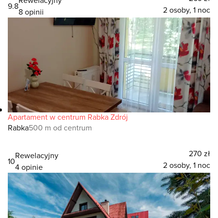
9.8
2 osoby, 1 noc
8 opinii
Apartament w centrum Rabka Zdrój
Rabka
500 m od centrum
270 zł
Rewelacyjny
10
2 osoby, 1 noc
4 opinie