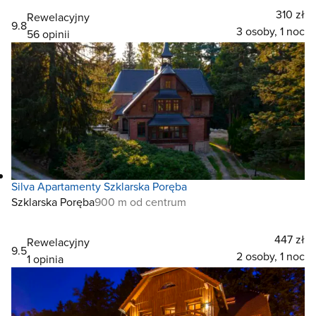
310 zł
Rewelacyjny
9.8
3 osoby, 1 noc
56 opinii
Silva Apartamenty Szklarska Poręba
Szklarska Poręba
900 m od centrum
447 zł
Rewelacyjny
9.5
2 osoby, 1 noc
1 opinia