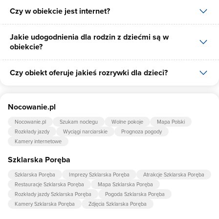
Czy w obiekcie jest internet?
Tak, Willa Puchatek posiada bezpłatny parking dla gości na 12
miejsc.
Jakie udogodnienia dla rodzin z dziećmi są w
Tak, Willa Puchatek udostępnia dla swoich gości internet.
obiekcie?
Czy obiekt oferuje jakieś rozrywki dla dzieci?
Udogodnienia dla rodzin z dziećmi jakie oferuje Willa Puchatek to:
łóżeczko dla dziecka, krzesło do karmienia dziecka, pościel dla
dzieci.
Tak, w obiekcie dla dzieci są przygotowane: plac zabaw dla dzieci,
Nocowanie.pl
piaskownica, huśtawka.
Nocowanie.pl
Szukam noclegu
Wolne pokoje
Mapa Polski
Rozkłady jazdy
Wyciągi narciarskie
Prognoza pogody
Kamery internetowe
Szklarska Poręba
Szklarska Poręba
Imprezy Szklarska Poręba
Atrakcje Szklarska Poręba
Restauracje Szklarska Poręba
Mapa Szklarska Poręba
Rozkłady jazdy Szklarska Poręba
Pogoda Szklarska Poręba
Kamery Szklarska Poręba
Zdjęcia Szklarska Poręba