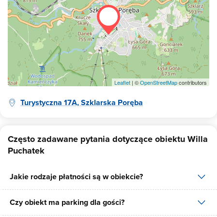
Leaflet
| ©
OpenStreetMap
contributors
Turystyczna 17A, Szklarska Poręba
Często zadawane pytania dotyczące obiektu Willa
Puchatek
Jakie rodzaje płatności są w obiekcie?
Czy obiekt ma parking dla gości?
W obiekcie dostępne są następujące formy płatności: gotówka,
płatność przelewem.