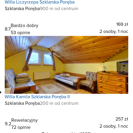
Willa Liczyrzepa Szklarska Poręba
Szklarska Poręba
900 m od centrum
169 zł
Bardzo dobry
8.7
2 osoby, 1 noc
53 opinie
Willa Kamila Szklarska Poręba II
Szklarska Poręba
200 m od centrum
257 zł
Rewelacyjny
9.2
2 osoby, 1 noc
72 opinie