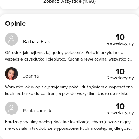
Zobacz wszystkie (1093)
Opinie
10
Barbara Frak
Rewelacyjny
Ośrodek jak najbardziej godny polecenia. Pokoiki przytulne, c
wszędzie czysciutko i cieplutko. Kuchnia rewelacyjna, wszystko co
potrzebne. Włascicielki miłe i uczynne .Wyciągi w pobliżu.
10
Joanna
Rewelacyjny
Wszystko jak w opisie,przyjemny pokój, duża,świetnie wyposażona
kuchnia, blisko do centrum, a przede wszystkim blisko do szlaków
oraz do wyciągu :)
10
Paula Jarosik
Rewelacyjny
Bardzo przytulny nocleg, świetne lokalizacja, chyba jeszcze nigdy
nie widziałam tak dobrze wyposażonej kuchni dostępnej dla gości.
Jakość do ceny bardzo adekwatna. Serdecznie polecam!