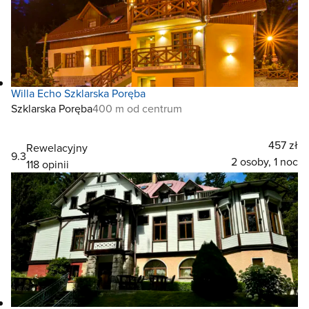
Willa Echo Szklarska Poręba
Szklarska Poręba
400 m od centrum
457 zł
Rewelacyjny
9.3
2 osoby, 1 noc
118 opinii