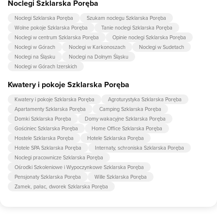
Noclegi Szklarska Poręba
Noclegi Szklarska Poręba
Szukam noclegu Szklarska Poręba
Wolne pokoje Szklarska Poręba
Tanie noclegi Szklarska Poręba
Noclegi w centrum Szklarska Poręba
Opinie noclegi Szklarska Poręba
Noclegi w Górach
Noclegi w Karkonoszach
Noclegi w Sudetach
Noclegi na Śląsku
Noclegi na Dolnym Śląsku
Noclegi w Górach Izerskich
Kwatery i pokoje Szklarska Poręba
Kwatery i pokoje Szklarska Poręba
Agroturystyka Szklarska Poręba
Apartamenty Szklarska Poręba
Camping Szklarska Poręba
Domki Szklarska Poręba
Domy wakacyjne Szklarska Poręba
Gościniec Szklarska Poręba
Home Office Szklarska Poręba
Hostele Szklarska Poręba
Hotele Szklarska Poręba
Hotele SPA Szklarska Poręba
Internaty, schroniska Szklarska Poręba
Noclegi pracownicze Szklarska Poręba
Ośrodki Szkoleniowe i Wypoczynkowe Szklarska Poręba
Pensjonaty Szklarska Poręba
Wille Szklarska Poręba
Zamek, pałac, dworek Szklarska Poręba