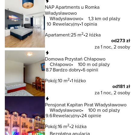
Natychmiastowa rezerwacja
NAP Apartments u Romka
Władysławowo
Władysławowo
1,3 km od plaży
10
Rewelacyjny
1 opinia
2
Apartament:
25 m
2 łóżka
od
273 zł
za 1 noc, 2 osoby
Natychmiastowa rezerwacja
Domowa Przystań Chłapowo
Chłapowo
100 m od plaży
8.7
Bardzo dobry
6 opinii
2
Pokój:
10 m
1 łóżko
od
181 zł
za 1 noc, 2 osoby
Natychmiastowa rezerwacja
Pensjonat Kapitan Pirat Władysławowo
Władysławowo
100 m od plaży
9.6
Rewelacyjny
24 opinie
2
Pokój:
16 m
2 łóżka
Bezpłatna anulacja