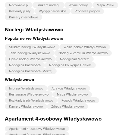
Nocowanie.pl
Szukam noclegu
Wolne pokoje
Mapa Polski
Rozkłady jazdy
Wyciągi narciarskie
Prognoza pogody
Kamery internetowe
Noclegi Władysławowo
Popularne we Władysławowie
Szukam noclegu Władysławowo
Wolne pokoje Władysławowo
Tanie noclegi Władysławowo
Noclegi w centrum Władysławowo
Opinie noclegi Władysławowo
Noclegi nad Morzem
Noclegi na Kaszubach
Noclegi na Półwyspie Helskim
Noclegi na Kaszubach (Morze)
Władysławowo
Imprezy Władysławowo
Atrakcje Władysławowo
Restauracje Władysławowo
Mapa Władysławowo
Rozkłady jazdy Władysławowo
Pogoda Władysławowo
Kamery Władysławowo
Zdjęcia Władysławowo
Apartament 4-osobowy Władysławowo
Apartament 4-osobowy Władysławowo
Apartament 2-osobowy Władysławowo