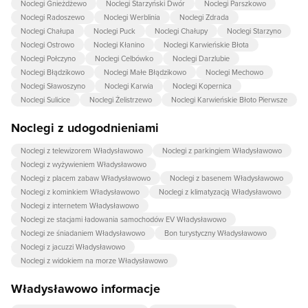
Noclegi Gnieżdżewo
Noclegi Starzyński Dwór
Noclegi Parszkowo
Noclegi Radoszewo
Noclegi Werblinia
Noclegi Zdrada
Noclegi Chałupa
Noclegi Puck
Noclegi Chałupy
Noclegi Starzyno
Noclegi Ostrowo
Noclegi Kłanino
Noclegi Karwieńskie Błota
Noclegi Połczyno
Noclegi Celbówko
Noclegi Darzlubie
Noclegi Błądzikowo
Noclegi Małe Błądzikowo
Noclegi Mechowo
Noclegi Sławoszyno
Noclegi Karwia
Noclegi Kopernica
Noclegi Sulicice
Noclegi Żelistrzewo
Noclegi Karwieńskie Błoto Pierwsze
Noclegi z udogodnieniami
Noclegi z telewizorem Władysławowo
Noclegi z parkingiem Władysławowo
Noclegi z wyżywieniem Władysławowo
Noclegi z placem zabaw Władysławowo
Noclegi z basenem Władysławowo
Noclegi z kominkiem Władysławowo
Noclegi z klimatyzacją Władysławowo
Noclegi z internetem Władysławowo
Noclegi ze stacjami ładowania samochodów EV Władysławowo
Noclegi ze śniadaniem Władysławowo
Bon turystyczny Władysławowo
Noclegi z jacuzzi Władysławowo
Noclegi z widokiem na morze Władysławowo
Władysławowo informacje