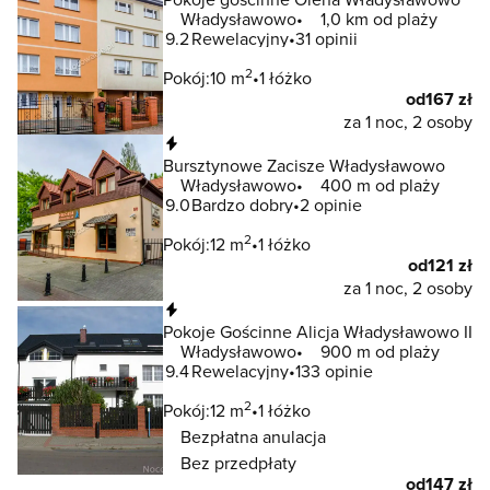
Władysławowo
1,0 km od plaży
9.2
Rewelacyjny
31 opinii
2
Pokój:
10 m
1 łóżko
od
167 zł
za 1 noc, 2 osoby
Natychmiastowa rezerwacja
Bursztynowe Zacisze Władysławowo
Władysławowo
400 m od plaży
9.0
Bardzo dobry
2 opinie
2
Pokój:
12 m
1 łóżko
od
121 zł
za 1 noc, 2 osoby
Natychmiastowa rezerwacja
Pokoje Gościnne Alicja Władysławowo II
Władysławowo
900 m od plaży
9.4
Rewelacyjny
133 opinie
2
Pokój:
12 m
1 łóżko
Bezpłatna anulacja
Bez przedpłaty
od
147 zł