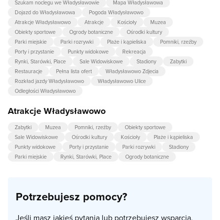
Szukam noclegu we Władysławowie
Mapa Władysławowa
Dojazd do Władysławowa
Pogoda Władysławowo
Atrakcje Władysławowo
Atrakcje
Kościoły
Muzea
Obiekty sportowe
Ogrody botaniczne
Ośrodki kultury
Parki miejskie
Parki rozrywki
Plaże i kąpieliska
Pomniki, rzeźby
Porty i przystanie
Punkty widokowe
Rekreacja
Rynki, Starówki, Place
Sale Widowiskowe
Stadiony
Zabytki
Restauracje
Pełna lista ofert
Władysławowo Zdjecia
Rozkład jazdy Władysławowo
Władysławowo Ulice
Odległości Władysławowo
Atrakcje Władysławowo
Zabytki
Muzea
Pomniki, rzeźby
Obiekty sportowe
Sale Widowiskowe
Ośrodki kultury
Kościoły
Plaże i kąpieliska
Punkty widokowe
Porty i przystanie
Parki rozrywki
Stadiony
Parki miejskie
Rynki, Starówki, Place
Ogrody botaniczne
Potrzebujesz pomocy?
Jeśli masz jakieś pytania lub potrzebujesz wsparcia,