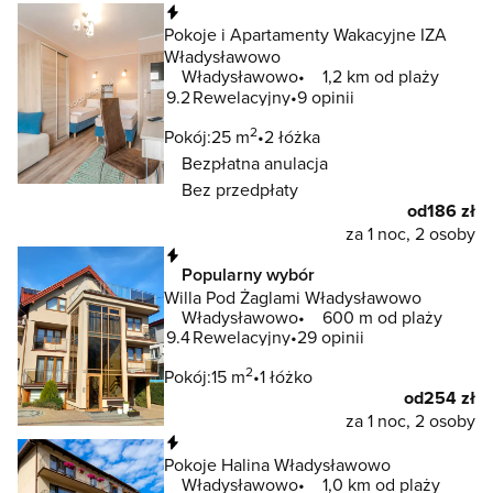
Natychmiastowa rezerwacja
Pokoje i Apartamenty Wakacyjne IZA
Władysławowo
Władysławowo
1,2 km od plaży
9.2
Rewelacyjny
9 opinii
2
Pokój:
25 m
2 łóżka
Bezpłatna anulacja
Bez przedpłaty
od
186 zł
za 1 noc, 2 osoby
Natychmiastowa rezerwacja
Popularny wybór
Willa Pod Żaglami Władysławowo
Władysławowo
600 m od plaży
9.4
Rewelacyjny
29 opinii
2
Pokój:
15 m
1 łóżko
od
254 zł
za 1 noc, 2 osoby
Natychmiastowa rezerwacja
Pokoje Halina Władysławowo
Władysławowo
1,0 km od plaży