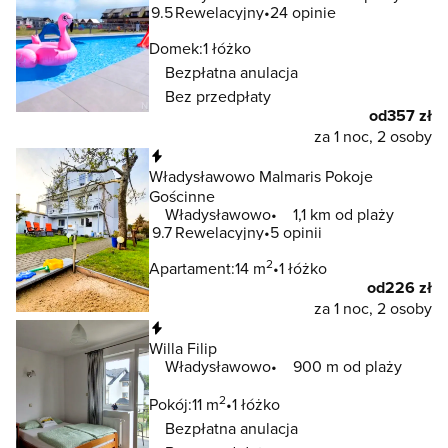
9.5
Rewelacyjny
24 opinie
Domek:
1 łóżko
Bezpłatna anulacja
Bez przedpłaty
od
357 zł
za 1 noc, 2 osoby
Natychmiastowa rezerwacja
Władysławowo Malmaris Pokoje
Gościnne
Władysławowo
1,1 km od plaży
9.7
Rewelacyjny
5 opinii
2
Apartament:
14 m
1 łóżko
od
226 zł
za 1 noc, 2 osoby
Natychmiastowa rezerwacja
Willa Filip
Władysławowo
900 m od plaży
2
Pokój:
11 m
1 łóżko
Bezpłatna anulacja