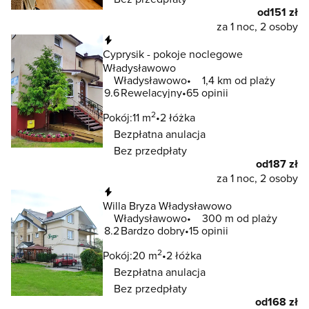
od
151 zł
za 1 noc, 2 osoby
Natychmiastowa rezerwacja
Cyprysik - pokoje noclegowe
Władysławowo
Władysławowo
1,4 km od plaży
9.6
Rewelacyjny
65 opinii
2
Pokój:
11 m
2 łóżka
Bezpłatna anulacja
Bez przedpłaty
od
187 zł
za 1 noc, 2 osoby
Natychmiastowa rezerwacja
Willa Bryza Władysławowo
Władysławowo
300 m od plaży
8.2
Bardzo dobry
15 opinii
2
Pokój:
20 m
2 łóżka
Bezpłatna anulacja
Bez przedpłaty
od
168 zł