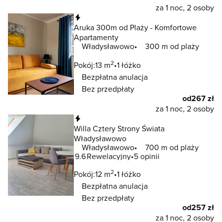
za 1 noc, 2 osoby
Natychmiastowa rezerwacja
Aruka 300m od Plaży - Komfortowe
Apartamenty
Władysławowo
300 m od plaży
2
Pokój:
13 m
1 łóżko
Bezpłatna anulacja
Bez przedpłaty
od
267 zł
za 1 noc, 2 osoby
Natychmiastowa rezerwacja
Willa Cztery Strony Świata
Władysławowo
Władysławowo
700 m od plaży
9.6
Rewelacyjny
5 opinii
2
Pokój:
12 m
1 łóżko
Bezpłatna anulacja
Bez przedpłaty
od
257 zł
za 1 noc, 2 osoby