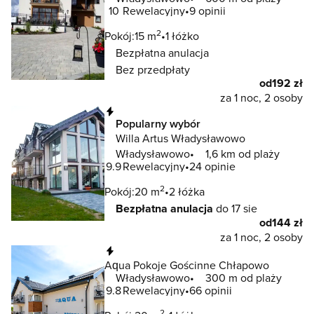
10
Rewelacyjny
9 opinii
2
Pokój:
15 m
1 łóżko
Bezpłatna anulacja
Bez przedpłaty
od
192 zł
za 1 noc, 2 osoby
Natychmiastowa rezerwacja
Popularny wybór
Willa Artus Władysławowo
Władysławowo
1,6 km od plaży
9.9
Rewelacyjny
24 opinie
2
Pokój:
20 m
2 łóżka
Bezpłatna anulacja
do 17 sie
od
144 zł
za 1 noc, 2 osoby
Natychmiastowa rezerwacja
Aqua Pokoje Gościnne Chłapowo
Władysławowo
300 m od plaży
9.8
Rewelacyjny
66 opinii
2