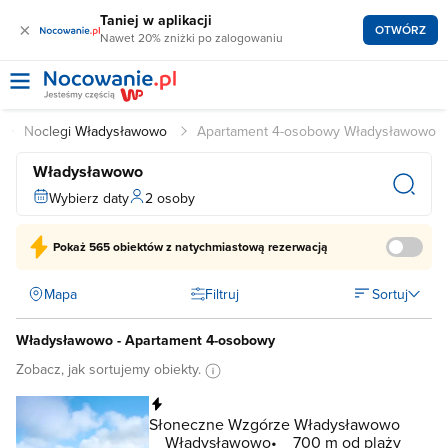
Taniej w aplikacji
×
OTWÓRZ
Nawet 20% zniżki po zalogowaniu
Noclegi Władysławowo
Apartament 4-osobowy Władysławowo
Władysławowo
Wybierz daty
2 osoby
Pokaż
565 obiektów
z natychmiastową rezerwacją
Mapa
Filtruj
Sortuj
Władysławowo - Apartament 4-osobowy
Zobacz, jak sortujemy obiekty.
Natychmiastowa rezerwacja
Słoneczne Wzgórze Władysławowo
Władysławowo
700 m od plaży