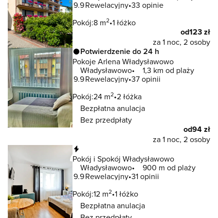
9.9
Rewelacyjny
33 opinie
2
Pokój:
8 m
1 łóżko
od
123 zł
za 1 noc, 2 osoby
Potwierdzenie do 24 h
Pokoje Arlena Władysławowo
Władysławowo
1,3 km od plaży
9.9
Rewelacyjny
37 opinii
2
Pokój:
24 m
2 łóżka
Bezpłatna anulacja
Bez przedpłaty
od
94 zł
za 1 noc, 2 osoby
Natychmiastowa rezerwacja
Pokój i Spokój Władysławowo
Władysławowo
900 m od plaży
9.9
Rewelacyjny
31 opinii
2
Pokój:
12 m
1 łóżko
Bezpłatna anulacja
Bez przedpłaty