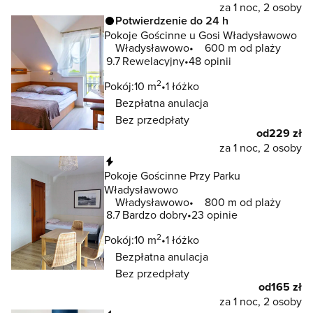
za 1 noc, 2 osoby
Potwierdzenie do 24 h
Pokoje Gościnne u Gosi Władysławowo
Władysławowo
600 m od plaży
9.7
Rewelacyjny
48 opinii
2
Pokój:
10 m
1 łóżko
Bezpłatna anulacja
Bez przedpłaty
od
229 zł
za 1 noc, 2 osoby
Natychmiastowa rezerwacja
Pokoje Gościnne Przy Parku
Władysławowo
Władysławowo
800 m od plaży
8.7
Bardzo dobry
23 opinie
2
Pokój:
10 m
1 łóżko
Bezpłatna anulacja
Bez przedpłaty
od
165 zł
za 1 noc, 2 osoby