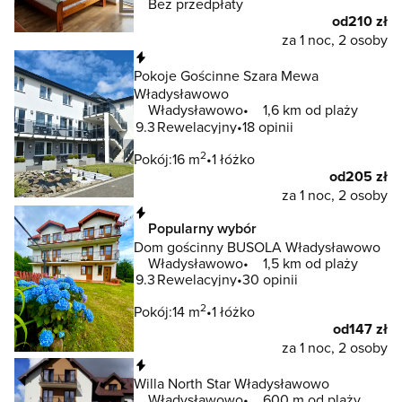
Bez przedpłaty
od
210 zł
za 1 noc, 2 osoby
Natychmiastowa rezerwacja
Pokoje Gościnne Szara Mewa
Władysławowo
Władysławowo
1,6 km od plaży
9.3
Rewelacyjny
18 opinii
2
Pokój:
16 m
1 łóżko
od
205 zł
za 1 noc, 2 osoby
Natychmiastowa rezerwacja
Popularny wybór
Dom gościnny BUSOLA Władysławowo
Władysławowo
1,5 km od plaży
9.3
Rewelacyjny
30 opinii
2
Pokój:
14 m
1 łóżko
od
147 zł
za 1 noc, 2 osoby
Natychmiastowa rezerwacja
Willa North Star Władysławowo
Władysławowo
600 m od plaży