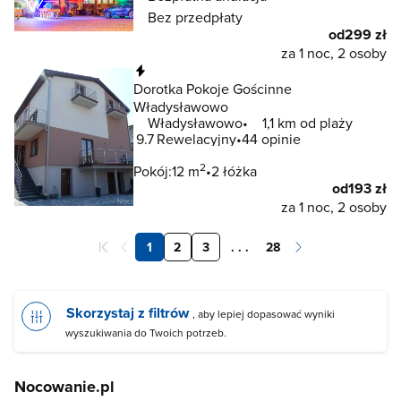
Bez przedpłaty
od
299 zł
za 1 noc, 2 osoby
Natychmiastowa rezerwacja
Dorotka Pokoje Gościnne
Władysławowo
Władysławowo
1,1 km od plaży
9.7
Rewelacyjny
44 opinie
2
Pokój:
12 m
2 łóżka
od
193 zł
za 1 noc, 2 osoby
1
2
3
. . .
28
Skorzystaj z filtrów
, aby lepiej dopasować wyniki
wyszukiwania do Twoich potrzeb.
Nocowanie.pl