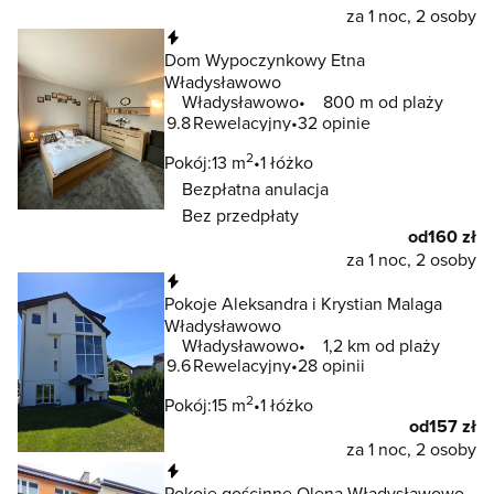
za 1 noc, 2 osoby
Natychmiastowa rezerwacja
Dom Wypoczynkowy Etna
Władysławowo
Władysławowo
800 m od plaży
9.8
Rewelacyjny
32 opinie
2
Pokój:
13 m
1 łóżko
Bezpłatna anulacja
Bez przedpłaty
od
160 zł
za 1 noc, 2 osoby
Natychmiastowa rezerwacja
Pokoje Aleksandra i Krystian Malaga
Władysławowo
Władysławowo
1,2 km od plaży
9.6
Rewelacyjny
28 opinii
2
Pokój:
15 m
1 łóżko
od
157 zł
za 1 noc, 2 osoby
Natychmiastowa rezerwacja
Pokoje gościnne Olena Władysławowo