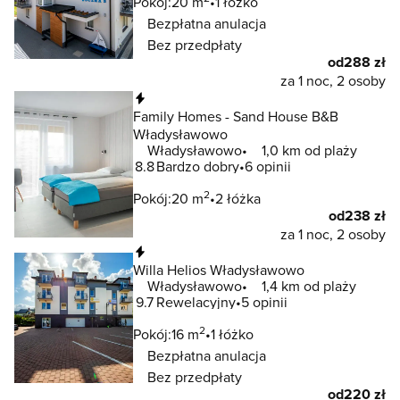
Pokój:
20 m
1 łóżko
Bezpłatna anulacja
Bez przedpłaty
od
288 zł
za 1 noc, 2 osoby
Natychmiastowa rezerwacja
Family Homes - Sand House B&B
Władysławowo
Władysławowo
1,0 km od plaży
8.8
Bardzo dobry
6 opinii
2
Pokój:
20 m
2 łóżka
od
238 zł
za 1 noc, 2 osoby
Natychmiastowa rezerwacja
Willa Helios Władysławowo
Władysławowo
1,4 km od plaży
9.7
Rewelacyjny
5 opinii
2
Pokój:
16 m
1 łóżko
Bezpłatna anulacja
Bez przedpłaty
od
220 zł