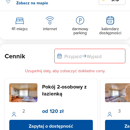
Zobacz na mapie
41 miejsc
internet
darmowy
kalendarz
parking
dostępności
Cennik
Przyjazd
Wyjazd
Uzupełnij daty, aby zobaczyć dokładne ceny.
Pokój 2-osobowy z
łazienką
od 120 zł
Zapytaj o dostępność
Za