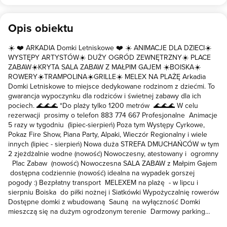
Opis obiektu
☀️ ❤️ ARKADIA Domki Letniskowe ❤️ ☀️ ANIMACJE DLA DZIECI☀️
WYSTĘPY ARTYSTÓW☀️ DUŻY OGRÓD ZEWNĘTRZNY☀️ PLACE
ZABAW☀️KRYTA SALA ZABAW Z MAŁPIM GAJEM ☀️BOISKA☀️
ROWERY☀️TRAMPOLINA☀️GRILLE☀️ MELEX NA PLAŻĘ Arkadia
Domki Letniskowe to miejsce dedykowane rodzinom z dziećmi. To
gwarancja wypoczynku dla rodziców i świetnej zabawy dla ich
pociech. 🌊🌊🌊 *Do plaży tylko 1200 metrów 🌊🌊🌊 W celu
rezerwacji prosimy o telefon 883 774 667 Profesjonalne Animacje
5 razy w tygodniu (lipiec-sierpień) Poza tym Występy Cyrkowe,
Pokaz Fire Show, Piana Party, Alpaki, Wieczór Regionalny i wiele
innych (lipiec - sierpień) Nowa duża STREFA DMUCHAŃCÓW w tym
2 zjeżdżalnie wodne (nowość) Nowoczesny, atestowany i ogromny
Plac Zabaw (nowość) Nowoczesna SALA ZABAW z Małpim Gajem
dostępna codziennie (nowość) idealna na wypadek gorszej
pogody :) Bezpłatny transport MELEXEM na plażę - w lipcu i
sierpniu Boiska do piłki nożnej i Siatkówki Wypożyczalnię rowerów
Dostępne domki z wbudowaną Sauną na wyłączność Domki
mieszczą się na dużym ogrodzonym terenie Darmowy parking
Grill przed każdym domkiem Wi-Fi na terenie całego obiektu Maj -