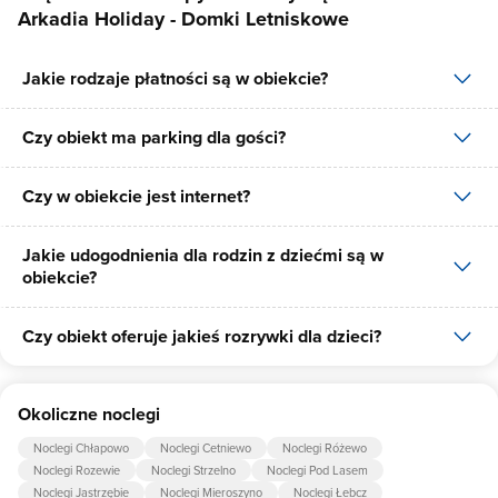
Arkadia Holiday - Domki Letniskowe
Jakie rodzaje płatności są w obiekcie?
Czy obiekt ma parking dla gości?
W obiekcie dostępne są następujące formy płatności: gotówka.
Czy w obiekcie jest internet?
Tak, Arkadia Holiday - Domki Letniskowe posiada bezpłatny
parking dla gości na 35 miejsc.
Jakie udogodnienia dla rodzin z dziećmi są w
Tak, Arkadia Holiday - Domki Letniskowe udostępnia dla swoich
obiekcie?
gości internet.
Czy obiekt oferuje jakieś rozrywki dla dzieci?
Udogodnienia dla rodzin z dziećmi jakie oferuje Arkadia Holiday -
Domki Letniskowe to: animacje, łóżeczko dla dziecka, krzesło do
karmienia dziecka.
Tak, w obiekcie dla dzieci są przygotowane: plac zabaw dla dzieci,
Okoliczne noclegi
piaskownica, trampolina, huśtawka, Boisko do piłki nożnej.
Noclegi Chłapowo
Noclegi Cetniewo
Noclegi Różewo
Noclegi Rozewie
Noclegi Strzelno
Noclegi Pod Lasem
Noclegi Jastrzębie
Noclegi Mieroszyno
Noclegi Łebcz