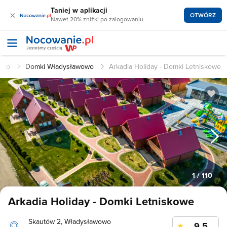
Taniej w aplikacji
×
OTWÓRZ
Nawet 20% zniżki po zalogowaniu
wowo
Domki Władysławowo
Arkadia Holiday - Domki Letniskowe
1
/ 110
Arkadia Holiday - Domki Letniskowe
Skautów 2, Władysławowo
9.5