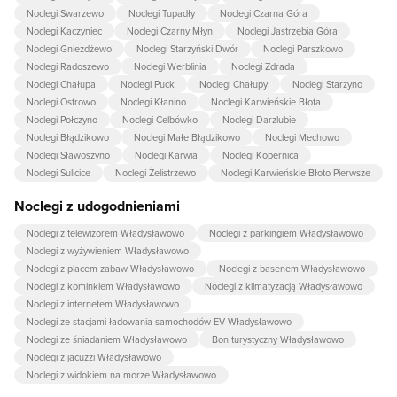
Noclegi Swarzewo
Noclegi Tupadły
Noclegi Czarna Góra
Noclegi Kaczyniec
Noclegi Czarny Młyn
Noclegi Jastrzębia Góra
Noclegi Gnieżdżewo
Noclegi Starzyński Dwór
Noclegi Parszkowo
Noclegi Radoszewo
Noclegi Werblinia
Noclegi Zdrada
Noclegi Chałupa
Noclegi Puck
Noclegi Chałupy
Noclegi Starzyno
Noclegi Ostrowo
Noclegi Kłanino
Noclegi Karwieńskie Błota
Noclegi Połczyno
Noclegi Celbówko
Noclegi Darzlubie
Noclegi Błądzikowo
Noclegi Małe Błądzikowo
Noclegi Mechowo
Noclegi Sławoszyno
Noclegi Karwia
Noclegi Kopernica
Noclegi Sulicice
Noclegi Żelistrzewo
Noclegi Karwieńskie Błoto Pierwsze
Noclegi z udogodnieniami
Noclegi z telewizorem Władysławowo
Noclegi z parkingiem Władysławowo
Noclegi z wyżywieniem Władysławowo
Noclegi z placem zabaw Władysławowo
Noclegi z basenem Władysławowo
Noclegi z kominkiem Władysławowo
Noclegi z klimatyzacją Władysławowo
Noclegi z internetem Władysławowo
Noclegi ze stacjami ładowania samochodów EV Władysławowo
Noclegi ze śniadaniem Władysławowo
Bon turystyczny Władysławowo
Noclegi z jacuzzi Władysławowo
Noclegi z widokiem na morze Władysławowo