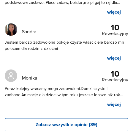
podstawowa zastawe. Place zabaw, boiska ,malpi gaj to raj dla
dzieci. Okolica spokojna . Wlasciciel pomocny. Z przyjemnoscia
więcej
kiedys tam wrocimy 😊
10
Sandra
Rewelacyjny
Jestem bardzo zadowolona pokoje czyste właściciele bardzo mili
polecam dla rodzin z dziećmi
więcej
10
Monika
Rewelacyjny
Poraz kolejny wracamy mega zadowoleni.Domki czyste i
zadbane.Animacje dla dzieci w tym roku jeszcze lepsze niż rok
temu.Wlasciciel miły ,rozwiązuje każdy problem.Wrocimy tam
więcej
bardzo chętnie.Jesli chodzi o dobre jedzenie to polecam
restauracje Fala.
Zobacz wszystkie opinie (39)