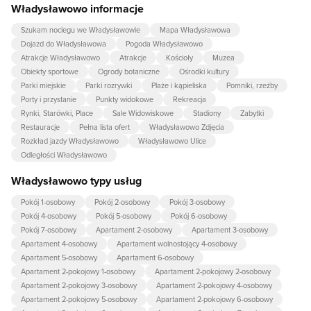
Władysławowo informacje
Szukam noclegu we Władysławowie
Mapa Władysławowa
Dojazd do Władysławowa
Pogoda Władysławowo
Atrakcje Władysławowo
Atrakcje
Kościoły
Muzea
Obiekty sportowe
Ogrody botaniczne
Ośrodki kultury
Parki miejskie
Parki rozrywki
Plaże i kąpieliska
Pomniki, rzeźby
Porty i przystanie
Punkty widokowe
Rekreacja
Rynki, Starówki, Place
Sale Widowiskowe
Stadiony
Zabytki
Restauracje
Pełna lista ofert
Władysławowo Zdjęcia
Rozkład jazdy Władysławowo
Władysławowo Ulice
Odległości Władysławowo
Władysławowo typy usług
Pokój 1-osobowy
Pokój 2-osobowy
Pokój 3-osobowy
Pokój 4-osobowy
Pokój 5-osobowy
Pokój 6-osobowy
Pokój 7-osobowy
Apartament 2-osobowy
Apartament 3-osobowy
Apartament 4-osobowy
Apartament wolnostojący 4-osobowy
Apartament 5-osobowy
Apartament 6-osobowy
Apartament 2-pokojowy 1-osobowy
Apartament 2-pokojowy 2-osobowy
Apartament 2-pokojowy 3-osobowy
Apartament 2-pokojowy 4-osobowy
Apartament 2-pokojowy 5-osobowy
Apartament 2-pokojowy 6-osobowy