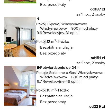
Bez przedpłaty
od
187 zł
za 1 noc, 2 osoby
Natychmiastowa rezerwacja
Pokój i Spokój Władysławowo
Władysławowo
900 m od plaży
9.9
Rewelacyjny
31 opinii
2
Pokój:
12 m
1 łóżko
Bezpłatna anulacja
Bez przedpłaty
od
151 zł
za 1 noc, 2 osoby
Potwierdzenie do 24 h
Pokoje Gościnne u Gosi Władysławowo
Władysławowo
600 m od plaży
9.7
Rewelacyjny
48 opinii
2
Pokój:
10 m
1 łóżko
Bezpłatna anulacja
Bez przedpłaty
od
229 zł