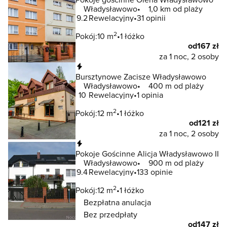
Władysławowo
1,0 km od plaży
9.2
Rewelacyjny
31 opinii
2
Pokój:
10 m
1 łóżko
od
167 zł
za 1 noc, 2 osoby
Natychmiastowa rezerwacja
Bursztynowe Zacisze Władysławowo
Władysławowo
400 m od plaży
10
Rewelacyjny
1 opinia
2
Pokój:
12 m
1 łóżko
od
121 zł
za 1 noc, 2 osoby
Natychmiastowa rezerwacja
Pokoje Gościnne Alicja Władysławowo II
Władysławowo
900 m od plaży
9.4
Rewelacyjny
133 opinie
2
Pokój:
12 m
1 łóżko
Bezpłatna anulacja
Bez przedpłaty
od
147 zł