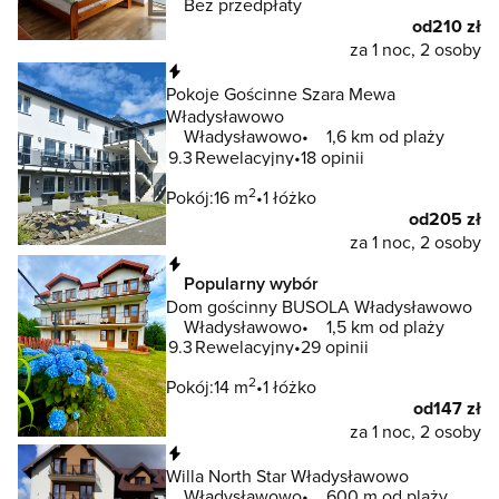
Bez przedpłaty
od
210 zł
za 1 noc, 2 osoby
Natychmiastowa rezerwacja
Pokoje Gościnne Szara Mewa
Władysławowo
Władysławowo
1,6 km od plaży
9.3
Rewelacyjny
18 opinii
2
Pokój:
16 m
1 łóżko
od
205 zł
za 1 noc, 2 osoby
Natychmiastowa rezerwacja
Popularny wybór
Dom gościnny BUSOLA Władysławowo
Władysławowo
1,5 km od plaży
9.3
Rewelacyjny
29 opinii
2
Pokój:
14 m
1 łóżko
od
147 zł
za 1 noc, 2 osoby
Natychmiastowa rezerwacja
Willa North Star Władysławowo
Władysławowo
600 m od plaży