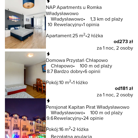
Natychmiastowa rezerwacja
NAP Apartments u Romka
Władysławowo
Władysławowo
1,3 km od plaży
10
Rewelacyjny
1 opinia
2
Apartament:
25 m
2 łóżka
od
273 zł
za 1 noc, 2 osoby
Natychmiastowa rezerwacja
Domowa Przystań Chłapowo
Chłapowo
100 m od plaży
8.7
Bardzo dobry
6 opinii
2
Pokój:
10 m
1 łóżko
od
181 zł
za 1 noc, 2 osoby
Natychmiastowa rezerwacja
Pensjonat Kapitan Pirat Władysławowo
Władysławowo
100 m od plaży
9.6
Rewelacyjny
24 opinie
2
Pokój:
16 m
2 łóżka
Bezpłatna anulacja