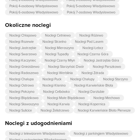
Pokój 4-osobowy Władysławowo
Pokój 5-osobowy Władysławowo
Pokój 6-osobowy Władysławowo
Pokój 7-osobowy Władysławowo
Okoliczne noclegi
Noclegi Chłapowo
Noclegi Cetniewo
Noclegi Różewo
Noclegi Rozewie
Noclegi Strzelno
Noclegi Pod Lasem
Noclegi Jastrzębie
Noclegi Mieroszyno
Noclegi Łebcz
Noclegi Swarzewo
Noclegi Tupadły
Noclegi Czarna Góra
Noclegi Kaczyniec
Noclegi Czarny Młyn
Noclegi Jastrzębia Góra
Noclegi Gnieżdżewo
Noclegi Starzyński Dwór
Noclegi Parszkowo
Noclegi Radoszewo
Noclegi Werblinia
Noclegi Zdrada
Noclegi Chałupa
Noclegi Puck
Noclegi Chałupy
Noclegi Starzyno
Noclegi Ostrowo
Noclegi Kłanino
Noclegi Karwieńskie Błota
Noclegi Połczyno
Noclegi Celbówko
Noclegi Darzlubie
Noclegi Błądzikowo
Noclegi Małe Błądzikowo
Noclegi Mechowo
Noclegi Sławoszyno
Noclegi Karwia
Noclegi Kopernica
Noclegi Sulicice
Noclegi Żelistrzewo
Noclegi Karwieńskie Błoto Pierwsze
Noclegi z udogodnieniami
Noclegi z telewizorem Władysławowo
Noclegi z parkingiem Władysławowo
Noclegi z wyżywieniem Władysławowo