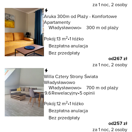
za 1 noc, 2 osoby
Natychmiastowa rezerwacja
Aruka 300m od Plaży - Komfortowe
Apartamenty
Władysławowo
300 m od plaży
2
Pokój:
13 m
1 łóżko
Bezpłatna anulacja
Bez przedpłaty
od
267 zł
za 1 noc, 2 osoby
Natychmiastowa rezerwacja
Willa Cztery Strony Świata
Władysławowo
Władysławowo
700 m od plaży
9.6
Rewelacyjny
5 opinii
2
Pokój:
12 m
1 łóżko
Bezpłatna anulacja
Bez przedpłaty
od
257 zł
za 1 noc, 2 osoby