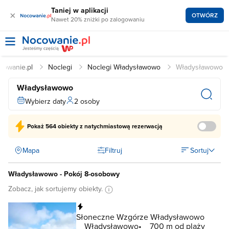
Taniej w aplikacji
×
OTWÓRZ
Nawet 20% zniżki po zalogowaniu
cowanie.pl
Noclegi
Noclegi Władysławowo
Władysławowo
Władysławowo
Wybierz daty
2 osoby
Pokaż
564 obiekty
z natychmiastową rezerwacją
Mapa
Filtruj
Sortuj
Władysławowo - Pokój 8-osobowy
Zobacz, jak sortujemy obiekty.
Natychmiastowa rezerwacja
Słoneczne Wzgórze Władysławowo
Władysławowo
700 m od plaży