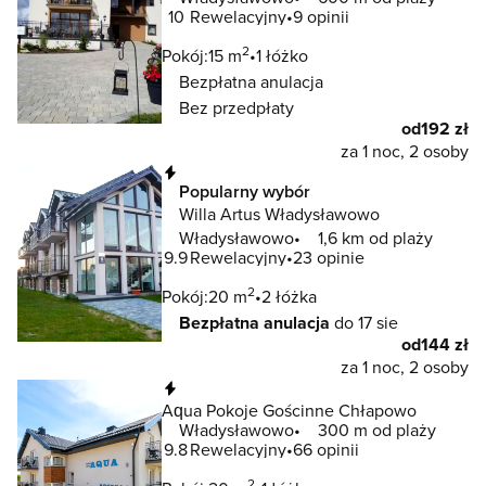
10
Rewelacyjny
9 opinii
2
Pokój:
15 m
1 łóżko
Bezpłatna anulacja
Bez przedpłaty
od
192 zł
za 1 noc, 2 osoby
Natychmiastowa rezerwacja
Popularny wybór
Willa Artus Władysławowo
Władysławowo
1,6 km od plaży
9.9
Rewelacyjny
23 opinie
2
Pokój:
20 m
2 łóżka
Bezpłatna anulacja
do 17 sie
od
144 zł
za 1 noc, 2 osoby
Natychmiastowa rezerwacja
Aqua Pokoje Gościnne Chłapowo
Władysławowo
300 m od plaży
9.8
Rewelacyjny
66 opinii
2