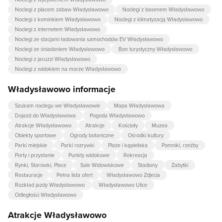
Noclegi z placem zabaw Władysławowo
Noclegi z basenem Władysławowo
Noclegi z kominkiem Władysławowo
Noclegi z klimatyzacją Władysławowo
Noclegi z internetem Władysławowo
Noclegi ze stacjami ładowania samochodów EV Władysławowo
Noclegi ze śniadaniem Władysławowo
Bon turystyczny Władysławowo
Noclegi z jacuzzi Władysławowo
Noclegi z widokiem na morze Władysławowo
Władysławowo informacje
Szukam noclegu we Władysławowie
Mapa Władysławowa
Dojazd do Władysławowa
Pogoda Władysławowo
Atrakcje Władysławowo
Atrakcje
Kościoły
Muzea
Obiekty sportowe
Ogrody botaniczne
Ośrodki kultury
Parki miejskie
Parki rozrywki
Plaże i kąpieliska
Pomniki, rzeźby
Porty i przystanie
Punkty widokowe
Rekreacja
Rynki, Starówki, Place
Sale Widowiskowe
Stadiony
Zabytki
Restauracje
Pełna lista ofert
Władysławowo Zdjecia
Rozkład jazdy Władysławowo
Władysławowo Ulice
Odległości Władysławowo
Atrakcje Władysławowo