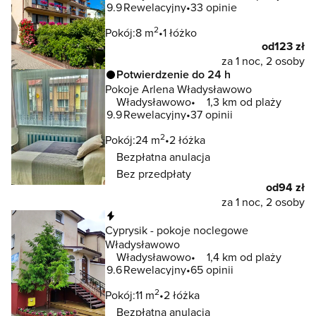
9.9
Rewelacyjny
33 opinie
2
Pokój:
8 m
1 łóżko
od
123 zł
za 1 noc, 2 osoby
Potwierdzenie do 24 h
Pokoje Arlena Władysławowo
Władysławowo
1,3 km od plaży
9.9
Rewelacyjny
37 opinii
2
Pokój:
24 m
2 łóżka
Bezpłatna anulacja
Bez przedpłaty
od
94 zł
za 1 noc, 2 osoby
Natychmiastowa rezerwacja
Cyprysik - pokoje noclegowe
Władysławowo
Władysławowo
1,4 km od plaży
9.6
Rewelacyjny
65 opinii
2
Pokój:
11 m
2 łóżka
Bezpłatna anulacja