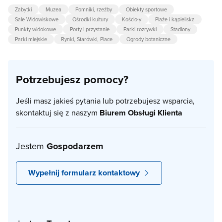
Zabytki
Muzea
Pomniki, rzeźby
Obiekty sportowe
Sale Widowiskowe
Ośrodki kultury
Kościoły
Plaże i kąpieliska
Punkty widokowe
Porty i przystanie
Parki rozrywki
Stadiony
Parki miejskie
Rynki, Starówki, Place
Ogrody botaniczne
Potrzebujesz pomocy?
Jeśli masz jakieś pytania lub potrzebujesz wsparcia,
skontaktuj się z naszym
Biurem Obsługi Klienta
Jestem
Gospodarzem
Wypełnij formularz kontaktowy