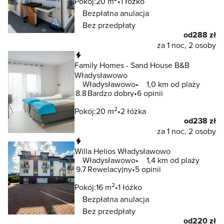
Pokój:
20 m
1 łóżko
Bezpłatna anulacja
Bez przedpłaty
od
288 zł
za 1 noc, 2 osoby
Natychmiastowa rezerwacja
Family Homes - Sand House B&B
Władysławowo
Władysławowo
1,0 km od plaży
8.8
Bardzo dobry
6 opinii
2
Pokój:
20 m
2 łóżka
od
238 zł
za 1 noc, 2 osoby
Natychmiastowa rezerwacja
Willa Helios Władysławowo
Władysławowo
1,4 km od plaży
9.7
Rewelacyjny
5 opinii
2
Pokój:
16 m
1 łóżko
Bezpłatna anulacja
Bez przedpłaty
od
220 zł