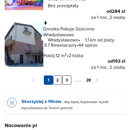
Bez przedpłaty
od
284 zł
za 1 noc, 2 osoby
Natychmiastowa rezerwacja
Dorotka Pokoje Gościnne
Władysławowo
Władysławowo
1,1 km od plaży
9.7
Rewelacyjny
44 opinie
2
Pokój:
12 m
2 łóżka
od
193 zł
za 1 noc, 2 osoby
1
2
3
. . .
28
Skorzystaj z filtrów
, aby lepiej dopasować wyniki
wyszukiwania do Twoich potrzeb.
Nocowanie.pl