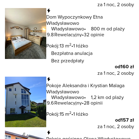
za 1 noc, 2 osoby
Natychmiastowa rezerwacja
Dom Wypoczynkowy Etna
Władysławowo
Władysławowo
800 m od plaży
9.8
Rewelacyjny
32 opinie
2
Pokój:
13 m
1 łóżko
Bezpłatna anulacja
Bez przedpłaty
od
160 zł
za 1 noc, 2 osoby
Natychmiastowa rezerwacja
Pokoje Aleksandra i Krystian Malaga
Władysławowo
Władysławowo
1,2 km od plaży
9.6
Rewelacyjny
28 opinii
2
Pokój:
15 m
1 łóżko
od
157 zł
za 1 noc, 2 osoby
Natychmiastowa rezerwacja
Pokoje gościnne Olena Władysławowo