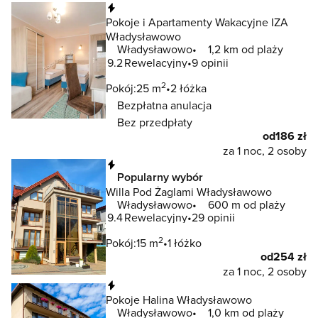
Natychmiastowa rezerwacja
Pokoje i Apartamenty Wakacyjne IZA
Władysławowo
Władysławowo
1,2 km od plaży
9.2
Rewelacyjny
9 opinii
2
Pokój:
25 m
2 łóżka
Bezpłatna anulacja
Bez przedpłaty
od
186 zł
za 1 noc, 2 osoby
Natychmiastowa rezerwacja
Popularny wybór
Willa Pod Żaglami Władysławowo
Władysławowo
600 m od plaży
9.4
Rewelacyjny
29 opinii
2
Pokój:
15 m
1 łóżko
od
254 zł
za 1 noc, 2 osoby
Natychmiastowa rezerwacja
Pokoje Halina Władysławowo
Władysławowo
1,0 km od plaży