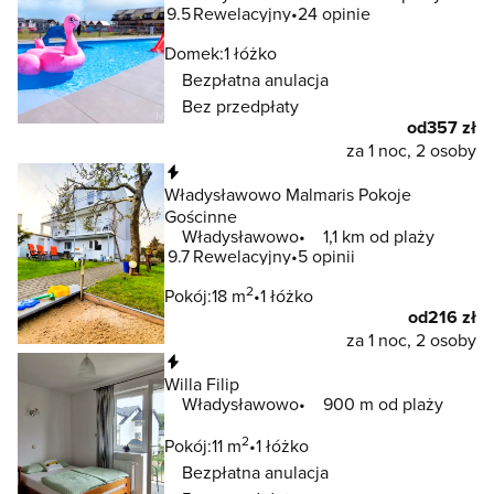
9.5
Rewelacyjny
24 opinie
Domek:
1 łóżko
Bezpłatna anulacja
Bez przedpłaty
od
357 zł
za 1 noc, 2 osoby
Natychmiastowa rezerwacja
Władysławowo Malmaris Pokoje
Gościnne
Władysławowo
1,1 km od plaży
9.7
Rewelacyjny
5 opinii
2
Pokój:
18 m
1 łóżko
od
216 zł
za 1 noc, 2 osoby
Natychmiastowa rezerwacja
Willa Filip
Władysławowo
900 m od plaży
2
Pokój:
11 m
1 łóżko
Bezpłatna anulacja