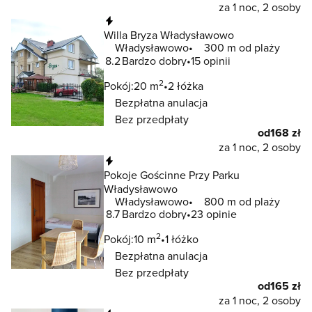
za 1 noc, 2 osoby
Natychmiastowa rezerwacja
Willa Bryza Władysławowo
Władysławowo
300 m od plaży
8.2
Bardzo dobry
15 opinii
2
Pokój:
20 m
2 łóżka
Bezpłatna anulacja
Bez przedpłaty
od
168 zł
za 1 noc, 2 osoby
Natychmiastowa rezerwacja
Pokoje Gościnne Przy Parku
Władysławowo
Władysławowo
800 m od plaży
8.7
Bardzo dobry
23 opinie
2
Pokój:
10 m
1 łóżko
Bezpłatna anulacja
Bez przedpłaty
od
165 zł
za 1 noc, 2 osoby