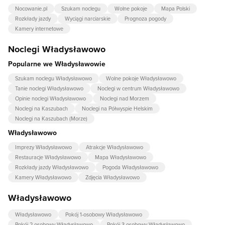
Nocowanie.pl
Szukam noclegu
Wolne pokoje
Mapa Polski
Rozkłady jazdy
Wyciągi narciarskie
Prognoza pogody
Kamery internetowe
Noclegi Władysławowo
Popularne we Władysławowie
Szukam noclegu Władysławowo
Wolne pokoje Władysławowo
Tanie noclegi Władysławowo
Noclegi w centrum Władysławowo
Opinie noclegi Władysławowo
Noclegi nad Morzem
Noclegi na Kaszubach
Noclegi na Półwyspie Helskim
Noclegi na Kaszubach (Morze)
Władysławowo
Imprezy Władysławowo
Atrakcje Władysławowo
Restauracje Władysławowo
Mapa Władysławowo
Rozkłady jazdy Władysławowo
Pogoda Władysławowo
Kamery Władysławowo
Zdjęcia Władysławowo
Władysławowo
Władysławowo
Pokój 1-osobowy Władysławowo
Pokój 2-osobowy Władysławowo
Pokój 3-osobowy Władysławowo