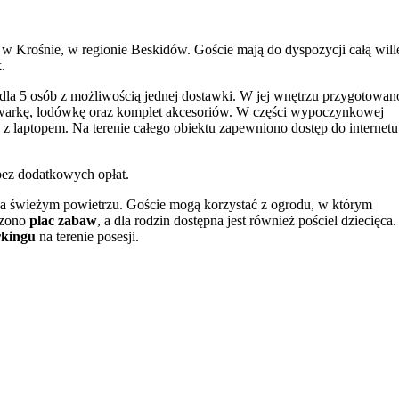
w Krośnie, w regionie Beskidów. Goście mają do dyspozycji całą will
.
 dla 5 osób z możliwością jednej dostawki. W jej wnętrzu przygotowa
ywarkę, lodówkę oraz komplet akcesoriów. W części wypoczynkowej
y z laptopem. Na terenie całego obiektu zapewniono dostęp do internetu
i bez dodatkowych opłat.
 na świeżym powietrzu. Goście mogą korzystać z ogrodu, w którym
dzono
plac zabaw
, a dla rodzin dostępna jest również pościel dziecięca.
kingu
na terenie posesji.
pełniają praktyczne udogodnienia, takie jak suszarka do włosów, desk
arskich. Warto odwiedzić pobliskie
Centrum Dziedzictwa Szkła
, by
ę również krośnieński Rynek oraz Etnocentrum Ziemi Krośnieńskiej,
oczynku dostępne są miejskie obiekty sportowe, w tym lodowisko i let
posługuje się językiem polskim i angielskim.