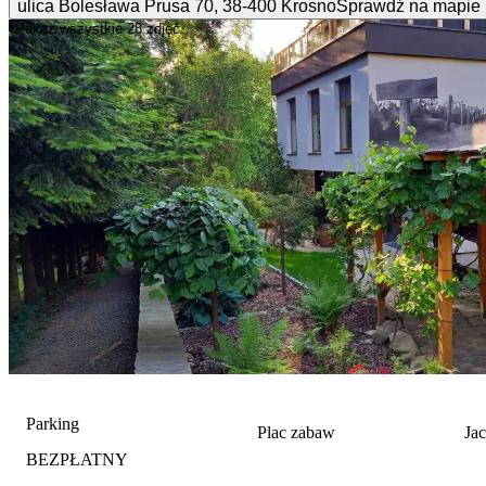
ulica Bolesława Prusa
70
,
38-400
Krosno
Sprawdź na mapie
Pokaż wszystkie
28 zdjęć
Parking
Plac zabaw
Ja
BEZPŁATNY