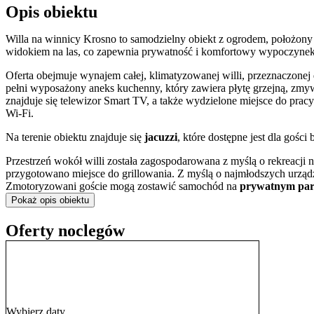
Opis obiektu
Willa na winnicy Krosno to samodzielny obiekt z ogrodem, położony 
widokiem na las, co zapewnia prywatność i komfortowy wypoczynek
Oferta obejmuje wynajem całej, klimatyzowanej willi, przeznaczonej
pełni wyposażony aneks kuchenny, który zawiera płytę grzejną, zm
znajduje się telewizor Smart TV, a także wydzielone miejsce do prac
Wi-Fi.
Na terenie obiektu znajduje się
jacuzzi
, które dostępne jest dla gośc
Przestrzeń wokół willi została zagospodarowana z myślą o rekreacji
przygotowano miejsce do grillowania. Z myślą o najmłodszych urzą
Zmotoryzowani goście mogą zostawić samochód na
prywatnym par
Pokaż opis obiektu
Do dyspozycji gości jest również
balkon lub taras
. Wyposażenie uzu
prasowania oraz wentylator.
Oferty noclegów
Obiekt zlokalizowany jest w Krośnie, mieście znanym z tradycji szkl
poznać historię tego rzemiosła. W niewielkiej odległości znajduje si
prezentujące lokalną kulturę ludową. Dla miłośników aktywnego wyp
pływalnia.
Płatności można dokonywać gotówką lub przelewem. Obsługa obiektu 
Wybierz daty