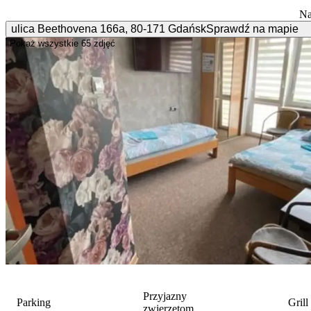
Na
ulica Beethovena
166a
,
80-171
Gdańsk
Sprawdź na mapie
Pokaż wszystkie
65 zdjęć
Przyjazny
Parking
Grill
zwierzętom