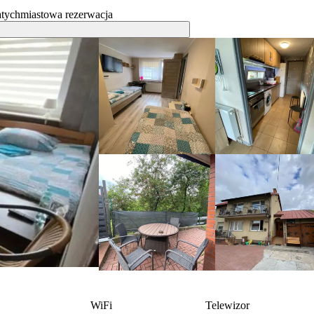
tychmiastowa rezerwacja
WiFi
Telewizor