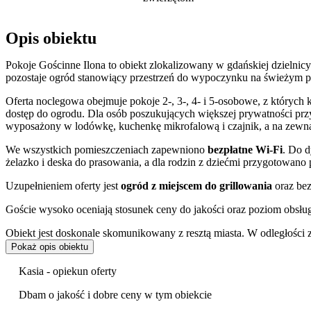
Opis obiektu
Pokoje Gościnne Ilona to obiekt zlokalizowany w gdańskiej dzielnic
pozostaje ogród stanowiący przestrzeń do wypoczynku na świeżym p
Oferta noclegowa obejmuje pokoje 2-, 3-, 4- i 5-osobowe, z których
dostęp do ogrodu. Dla osób poszukujących większej prywatności p
wyposażony w lodówkę, kuchenkę mikrofalową i czajnik, a na zewną
We wszystkich pomieszczeniach zapewniono
bezpłatne Wi-Fi
. Do d
żelazko i deska do prasowania, a dla rodzin z dziećmi przygotowano 
Uzupełnieniem oferty jest
ogród z miejscem do grillowania
oraz be
Goście wysoko oceniają stosunek ceny do jakości oraz poziom obsług
Obiekt jest doskonale skomunikowany z resztą miasta. W odległości 
można dojechać do centrum Gdańska. Podróż do Dworca Głównego zaj
Pokaż opis obiektu
Wałęsy jest możliwy w ciągu 20 minut autobusem linii 210.
Kasia - opiekun oferty
Dogodna lokalizacja ułatwia dotarcie do kluczowych atrakcji Trójmia
rekreacyjne, takie jak
Park Nadmorski im. Ronalda Reagana
i Pla
Dbam o jakość i dobre ceny w tym obiekcie
także miejsca o znaczeniu historycznym, w tym Westerplatte oraz 