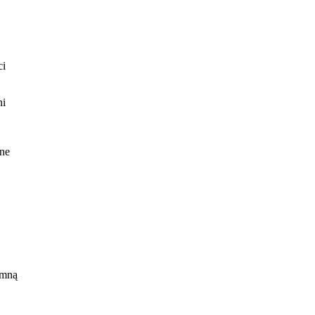
ci
ni
pne
 mną
ny
, a