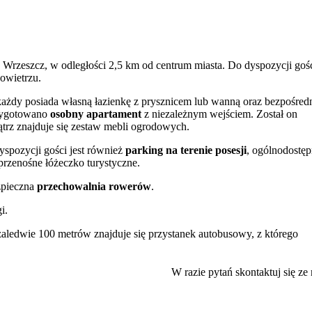
y Wrzeszcz, w odległości 2,5 km od centrum miasta. Do dyspozycji goś
owietrzu.
 każdy posiada własną łazienkę z prysznicem lub wanną oraz bezpośred
rzygotowano
osobny apartament
z niezależnym wejściem. Został on
trz znajduje się zestaw mebli ogrodowych.
yspozycji gości jest również
parking na terenie posesji
, ogólnodostę
przenośne łóżeczko turystyczne.
zpieczna
przechowalnia rowerów
.
i.
zaledwie 100 metrów znajduje się przystanek autobusowy, z którego
muje około 10 minut, a bezpośredni dojazd na lotnisko im. Lecha
W razie pytań skontaktuj się ze
sta. W zasięgu krótkiej podróży komunikacją miejską znajdują się tere
ża w Jelitkowie. Warto również odwiedzić Gdański Ogród Zoologiczny
zabytkową Halę Targową w sercu Głównego Miasta.