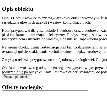
Opis obiektu
Qubus Hotel Katowice to czterogwiazdkowy obiekt położony w ścis
sąsiedztwie głównych atrakcji i węzłów komunikacyjnych.
Hotel przygotował dla gości pokoje 1-osobowe oraz 2-osobowe. Każd
płaskim ekranem oraz czajnik elektryczny. Do dyspozycji jest równie
lub prysznicem i suszarką do włosów, a na miejscu zapewniono pościel
Na terenie obiektu działa
restauracja
oraz bar. Codziennie rano ser
restauracji goście znajdą dania kuchni lokalnej i międzynarodowej,
Z myślą o relaksie przygotowano strefę odnowy biologicznej. Obejm
Obiekt zapewnia szereg udogodnień organizacyjnych, w tym
prywat
poruszanie się po budynku. Hotel jest również przystosowany do po
oraz pokojach można korzystać z bezprzewodowego
internetu Wi-F
Pokaż opis obiektu
Centralna lokalizacja przy ulicy Stanisława Moniuszki, w niewielki
Oferty noclegów
transportu publicznego i kluczowych punktów miasta. W bezpośredni
Warto również odwiedzić pobliskie Muzeum Śląskie oraz charakter
jest także zabytkowe osiedle robotnicze Nikiszowiec.
Doba hotelowa rozpoczyna się o godzinie 15:00 w dniu przyjazdu i 