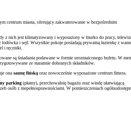
łym centrum miasta, oferujący zakwaterowanie w bezpośrednim
y z nich jest klimatyzowany i wyposażony w biurko do pracy, telewiz
ż lodówka i sejf. Wszystkie pokoje posiadają prywatną łazienkę z wan
 i ręczniki.
wowane są śniadania podawane w formie urozmaiconego bufetu. W me
 przygotowywane ze starannie dobranych składników.
uje ona
saunę fińską
oraz nowocześnie wyposażone centrum fitness.
ny parking
(płatny), przechowalnię bagażu oraz windę ułatwiającą
trzeb osób z niepełnosprawnościami. W pomieszczeniach ogólnodostęp
i
.
ej odległości od Dworca Głównego PKP, gwarantuje łatwy dostęp do
m sąsiedztwie zlokalizowany jest katowicki Rynek oraz
Teatr Śląski
.
ystyczną halę widowiskowo-sportową Spodek. Dobrym celem wycieczk
kończy o 12:00 w dniu wyjazdu.