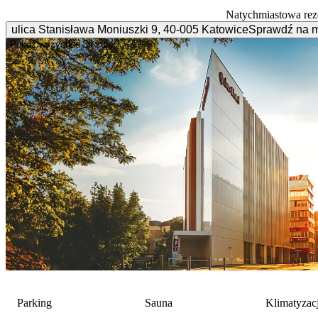
Natychmiastowa rez
ulica Stanisława Moniuszki
9
,
40-005
Katowice
Sprawdź na 
Pokaż wszystkie
39 zdjęć
Parking
Sauna
Klimatyzac