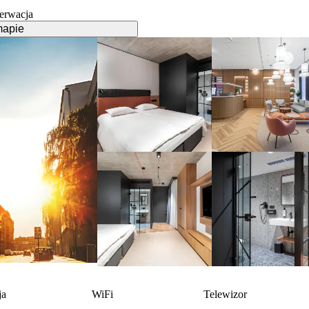
erwacja
mapie
ja
WiFi
Telewizor