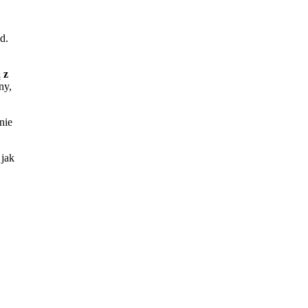
d.
 z
ny,
nie
 jak
rto
twa