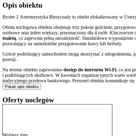
Opis obiektu
Bystre 2 Astroturystyka Bieszczady to obiekt zlokalizowany w Ustr
Oferta noclegowa obiektu obejmuje trzy pokoje gościnne, przygoto
osobowe oraz jeden większy, przeznaczony dla 4 osób. Kluczowym u
toaletą
, co zapewnia pełną niezależność. Standardowe wyposażenie
pozwalający na samodzielne przygotowanie kawy lub herbaty.
Goście podróżujący samochodem mogą skorzystać z udogodnienia, ja
posesji.
Na terenie obiektu zapewniono
dostęp do internetu Wi-Fi
, co jest
i podróżujących służbowo. W kwestiach organizacyjnych warto wiedz
tradycyjnego przelewu bankowego. Personel obiektu komunikuje się w
różnych krajów.
Pokaż opis obiektu
Doba hotelowa rozpoczyna się o godzinie 15:00 w dniu przyjazdu, 
Oferty noclegów
Położenie w Ustrzykach Dolnych sprawia, że obiekt jest dogodną b
wybrać się na
Zespół Basenów Delfin
, który oferuje rekreację dla 
wytchnienia na łonie natury zapewnia pobliski Park Pod Dębami. Miło
i Wsi
, a także zobaczyć cenną architektonicznie Cerkiew pw. Zaśnięc
Wybierz daty