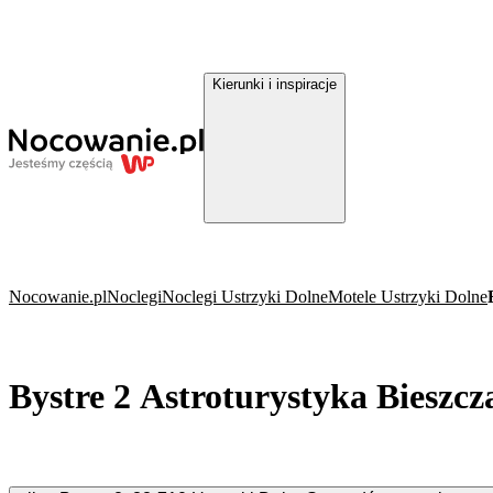
Kierunki i inspiracje
Nocowanie.pl
Noclegi
Noclegi Ustrzyki Dolne
Motele Ustrzyki Dolne
Bystre 2 Astroturystyka Bieszcz