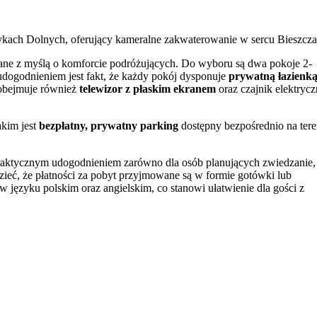
zykach Dolnych, oferujący kameralne zakwaterowanie w sercu Bieszcza
wane z myślą o komforcie podróżujących. Do wyboru są dwa pokoje 2-
dogodnieniem jest fakt, że każdy pokój dysponuje
prywatną łazienką
 obejmuje również
telewizor z płaskim ekranem
oraz czajnik elektrycz
kim jest
bezpłatny, prywatny parking
dostępny bezpośrednio na tere
 praktycznym udogodnieniem zarówno dla osób planujących zwiedzanie,
ieć, że płatności za pobyt przyjmowane są w formie gotówki lub
 języku polskim oraz angielskim, co stanowi ułatwienie dla gości z
a wymeldowanie należy zrealizować do godziny 11:00 w dniu wyjazdu.
azą wypadową do odkrywania atrakcji Bieszczad. W samym mieście wa
całej rodziny. Centralnym punktem miejscowości jest Rynek, a chwilę
śnicy historii i kultury regionu powinni odwiedzić
Muzeum Młynars
ia Matki Bożej.