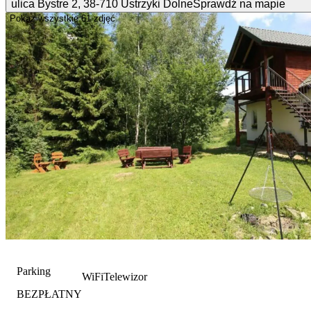
ulica Bystre
2
,
38-710
Ustrzyki Dolne
Sprawdź na mapie
Pokaż wszystkie
61 zdjęć
Parking
WiFi
Telewizor
BEZPŁATNY