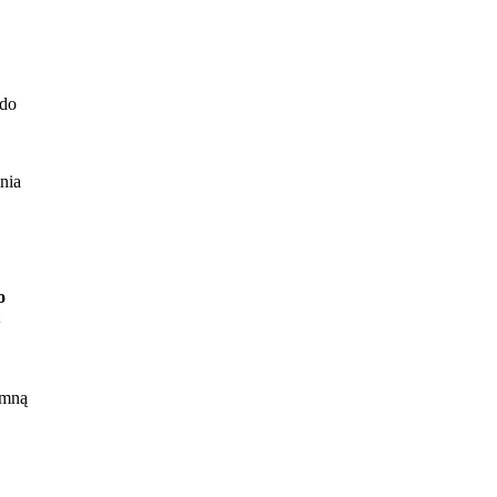
 do
nia
o
.
 mną
k