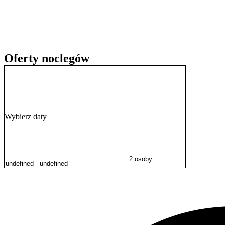
sezonie letnim. Lokalizacja stanowi również dobrą bazę wypadową d
Zoologicznego w Oliwie lub na jedną z popularnych plaż, na przykł
Nadmorskiego im. Ronalda Reagana.
Goście w swoich opiniach bardzo wysoko oceniają czystość, obsługę
Oferty noclegów
Wybierz daty
2 osoby