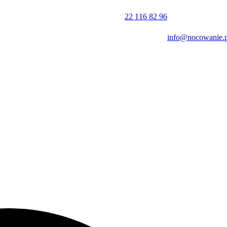
o zwiedzania innych atrakcji. Warto wybrać się do Gdańskiego Ogrod
ad
w Jelitkowie
. Aktywny wypoczynek umożliwia z kolei bliskość Par
22 116 82 96
info@nocowanie.p
 oraz udogodnienia dostępne w apartamencie.