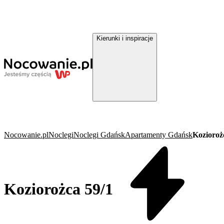
Kierunki i inspiracje
Nocowanie.pl
Noclegi
Noclegi Gdańsk
Apartamenty Gdańsk
Kozioroż
Koziorożca 59/1