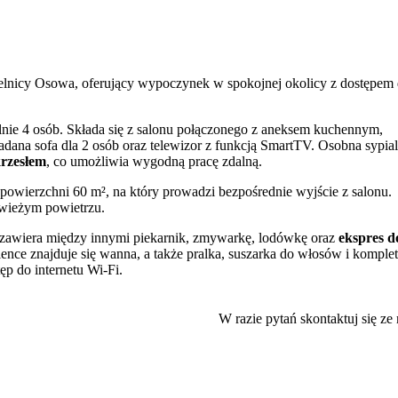
elnicy Osowa, oferujący wypoczynek w spokojnej okolicy z dostępem
lnie 4 osób. Składa się z salonu połączonego z aneksem kuchennym,
kładana sofa dla 2 osób oraz telewizor z funkcją SmartTV. Osobna sypial
krzesłem
, co umożliwia wygodną pracę zdalną.
powierzchni 60 m², na który prowadzi bezpośrednie wyjście z salonu.
świeżym powietrzu.
y zawiera między innymi piekarnik, zmywarkę, lodówkę oraz
ekspres d
nce znajduje się wanna, a także pralka, suszarka do włosów i komplet
ęp do internetu Wi-Fi.
tą. W pobliżu budynku dostępne są ogólnodostępne miejsca postojowe
W razie pytań skontaktuj się ze
rt Lotniczy im. Lecha Wałęsy oddalony jest o niecałe 6 km, a stacja
iczne sklepy, punkty usługowe oraz restauracje. Najbliższy przystane
szanie się po Trójmieście.
zone terenami zielonymi i ścieżkami spacerowymi, z plażą dostępną w