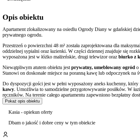
Opis obiektu
Apartament zlokalizowany na osiedlu Ogrody Diany w gdańskiej dzi
prywatnego ogrodu.
Przestrzeń o powierzchni 48 m² została zaprojektowana dla maksyma
oddzielnej sypialni oraz łazienki. W części dziennej znajduje się roz
wyposażona jest w łóżko małżeńskie, drugi telewizor oraz
biurko z 
Niewątpliwym atutem obiektu jest
prywatny, umeblowany ogród
o 
Stanowi on doskonałe miejsce na poranną kawę lub odpoczynek na 
Do dyspozycji gości jest w pełni wyposażony aneks kuchenny, któr
kawy
. Umożliwia to samodzielne przygotowywanie posiłków. W łazie
ręczników. Na terenie całego apartamentu zapewniono bezpłatny dost
Pokaż opis obiektu
Obiekt akceptuje pobyt ze zwierzętami domowymi za dodatkową opła
Kasia - opiekun oferty
Apartament znajduje się w dobrze skomunikowanej części Gdańska. Po
kolejowa Gdańsk Osowa o 1,5 km. W najbliższym otoczeniu działają l
Dbam o jakość i dobre ceny w tym obiekcie
autobusowy znajduje się zaledwie 120 m od budynku, co ułatwia poru
W bliskim sąsiedztwie obiektu położone jest
Jezioro Wysockie
, otoc