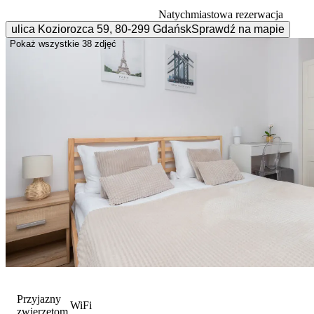
Natychmiastowa rezerwacja
ulica Koziorozca
59
,
80-299
Gdańsk
Sprawdź na mapie
Pokaż wszystkie
38 zdjęć
Przyjazny
WiFi
zwierzętom