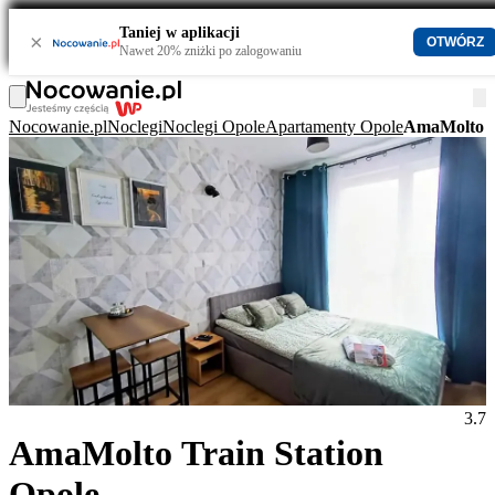
Taniej w aplikacji
×
OTWÓRZ
Nawet 20% zniżki po zalogowaniu
Nocowanie.pl
Noclegi
Noclegi Opole
Apartamenty Opole
AmaMolto Tr
3.7
AmaMolto Train Station
Opole