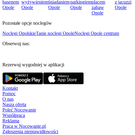
basenem
wyżywieniem
śniadaniem
parkingiem
placem
z jacuzzi
Opole
Opole
Opole
Opole
zabaw
Opole
Opole
Pozostałe opcje noclegów
Noclegi Opolskie
Tanie noclegi Opole
Noclegi Opole centrum
Obserwuj nas:
Rezerwuj wygodniej w aplikacji
Kontakt
Pomoc
O nas
Nasza oferta
Poleć Nocowanie
Współpraca
Reklama
Praca w Nocowanie.pl
Zgłoszenia nieprawidłowości