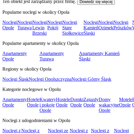
Ten obiekt jest zarządzany przez firmę.
Dowiedz się więcej
Popularne noclegi w okolicy Opola
Noclegi
Noclegi
Noclegi
Noclegi
Noclegi
Noclegi
Noclegi
Noclegi
Opole
Turawa
Lewin
Pokój
Stare
Kamień
Ozimek
Prószków
Brzeski
Siołkowice
Śląski
Popularne apartamenty w okolicy Opola
Apartamenty
Apartamenty
Apartamenty Kamień
Opole
Turawa
Śląski
Regiony w okolicy Opola
Noclegi Śląsk
Noclegi Opolszczyzna
Noclegi Górny Śląsk
Kategorie noclegowe w Opolu
Apartamenty
Hotele
Kwatery
Hostele
Domki
Zajazdy
Domy
Motele
Opole
Opole
i pokoje
Opole
Opole
Opole
wakacyjne
Opole
Opole
Opole
Noclegi z udogodnieniami w Opolu
Noclegi z
Noclegi z
Noclegi ze
Noclegi z
Noclegi z
Noclegi