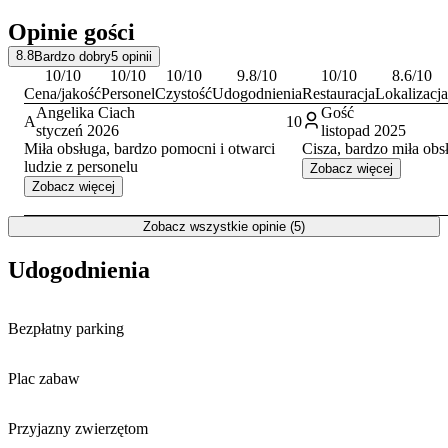
zwiedzanie miasta i okolic. W niewielkiej odległości mieści się
Opinie gości
słynne
Centrum Dziedzictwa Szkła
, a także zabytkowy Rynek.
Warto również odwiedzić Etnocentrum Ziemi Krośnieńskiej, by
8.8
Bardzo dobry
5
opinii
poznać lokalną kulturę. Zimą dodatkową atrakcję stanowi bliskość
10
/10
10
/10
10
/10
9.8
/10
10
/10
8.6
/10
lodowiska MOSiR, a latem – odkrytej pływalni.
Cena/jakość
Personel
Czystość
Udogodnienia
Restauracja
Lokalizacja
Angelika Ciach
Gość
A
10
styczeń 2026
listopad 2025
Miła obsługa, bardzo pomocni i otwarci
Cisza, bardzo miła obsł
ludzie z personelu
Zobacz więcej
Zobacz więcej
Zobacz wszystkie opinie (5)
Udogodnienia
Bezpłatny parking
Plac zabaw
Przyjazny zwierzętom