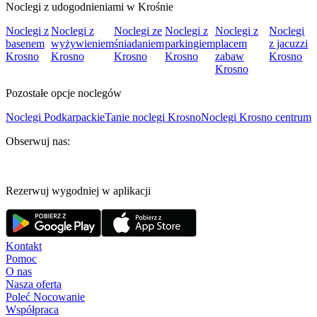
Noclegi z udogodnieniami w Krośnie
Noclegi z
Noclegi z
Noclegi ze
Noclegi z
Noclegi z
Noclegi
basenem
wyżywieniem
śniadaniem
parkingiem
placem
z jacuzzi
Krosno
Krosno
Krosno
Krosno
zabaw
Krosno
Krosno
Pozostałe opcje noclegów
Noclegi Podkarpackie
Tanie noclegi Krosno
Noclegi Krosno centrum
Obserwuj nas:
Rezerwuj wygodniej w aplikacji
Kontakt
Pomoc
O nas
Nasza oferta
Poleć Nocowanie
Współpraca