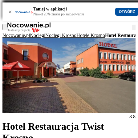
Taniej w aplikacji
×
OTWÓRZ
Nawet 20% zniżki po zalogowaniu
Nocowanie.pl
Noclegi
Noclegi Krosno
Hotele Krosno
Hotel Restaura
8.8
Hotel Restauracja Twist
Krosno