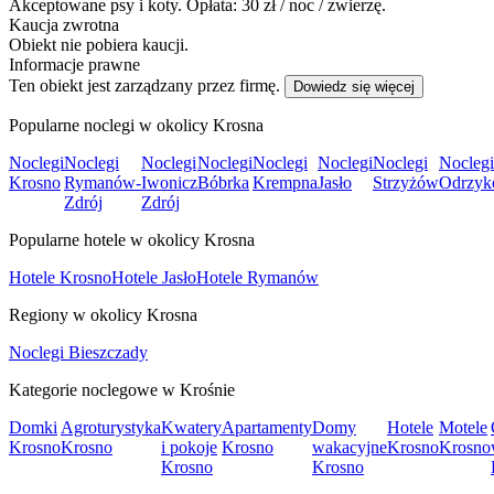
Akceptowane psy i koty. Opłata: 30 zł / noc / zwierzę.
Kaucja zwrotna
Obiekt nie pobiera kaucji.
Informacje prawne
Ten obiekt jest zarządzany przez firmę.
Dowiedz się więcej
Popularne noclegi w okolicy Krosna
Noclegi
Noclegi
Noclegi
Noclegi
Noclegi
Noclegi
Noclegi
Noclegi
Krosno
Rymanów-
Iwonicz
Bóbrka
Krempna
Jasło
Strzyżów
Odrzyk
Zdrój
Zdrój
Popularne hotele w okolicy Krosna
Hotele Krosno
Hotele Jasło
Hotele Rymanów
Regiony w okolicy Krosna
Noclegi Bieszczady
Kategorie noclegowe w Krośnie
Domki
Agroturystyka
Kwatery
Apartamenty
Domy
Hotele
Motele
Krosno
Krosno
i pokoje
Krosno
wakacyjne
Krosno
Krosno
Krosno
Krosno