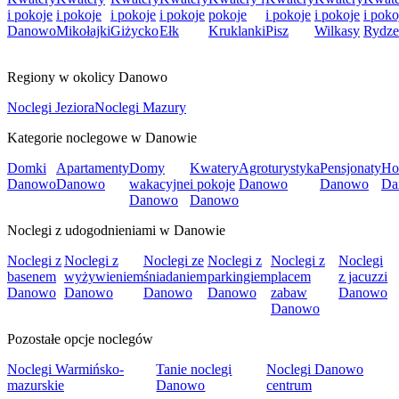
i pokoje
i pokoje
i pokoje
i pokoje
pokoje
i pokoje
i pokoje
i poko
Danowo
Mikołajki
Giżycko
Ełk
Kruklanki
Pisz
Wilkasy
Rydz
Regiony w okolicy Danowo
Noclegi Jeziora
Noclegi Mazury
Kategorie noclegowe w Danowie
Domki
Apartamenty
Domy
Kwatery
Agroturystyka
Pensjonaty
Ho
Danowo
Danowo
wakacyjne
i pokoje
Danowo
Danowo
Da
Danowo
Danowo
Noclegi z udogodnieniami w Danowie
Noclegi z
Noclegi z
Noclegi ze
Noclegi z
Noclegi z
Noclegi
basenem
wyżywieniem
śniadaniem
parkingiem
placem
z jacuzzi
Danowo
Danowo
Danowo
Danowo
zabaw
Danowo
Danowo
Pozostałe opcje noclegów
Noclegi Warmińsko-
Tanie noclegi
Noclegi Danowo
mazurskie
Danowo
centrum