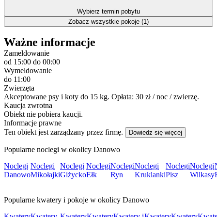
Wybierz termin pobytu
Zobacz wszystkie pokoje (1)
Ważne informacje
Zameldowanie
od 15:00
do 00:00
Wymeldowanie
do 11:00
Zwierzęta
Akceptowane psy i koty do 15 kg. Opłata: 30 zł / noc / zwierzę.
Kaucja zwrotna
Obiekt nie pobiera kaucji.
Informacje prawne
Ten obiekt jest zarządzany przez firmę.
Dowiedz się więcej
Popularne noclegi w okolicy Danowo
Noclegi
Noclegi
Noclegi
Noclegi
Noclegi
Noclegi
Noclegi
Noclegi
Danowo
Mikołajki
Giżycko
Ełk
Ryn
Kruklanki
Pisz
Wilkasy
Popularne kwatery i pokoje w okolicy Danowo
Kwatery
Kwatery
Kwatery
Kwatery
Kwatery i
Kwatery
Kwatery
Kwate