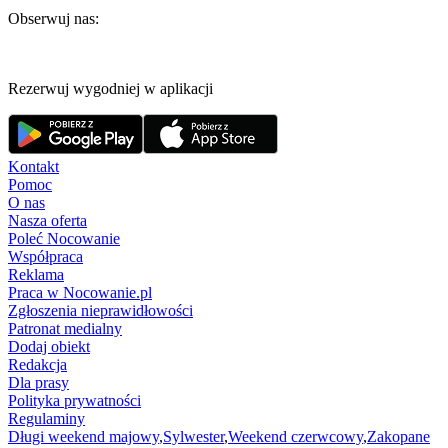
Obserwuj nas:
Rezerwuj wygodniej w aplikacji
Kontakt
Pomoc
O nas
Nasza oferta
Poleć Nocowanie
Współpraca
Reklama
Praca w Nocowanie.pl
Zgłoszenia nieprawidłowości
Patronat medialny
Dodaj obiekt
Redakcja
Dla prasy
Polityka prywatności
Regulaminy
Długi weekend majowy
,
Sylwester
,
Weekend czerwcowy
,
Zakopane