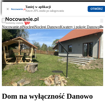
Taniej w aplikacji
×
OTWÓRZ
Nawet 20% zniżki po zalogowaniu
Nocowanie.pl
Noclegi
Noclegi Danowo
Kwatery i pokoje Danowo
Do
Dom na wyłączność Danowo