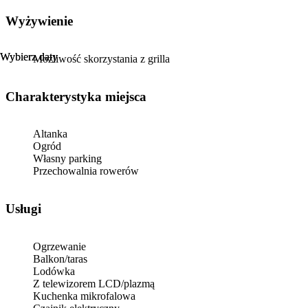
Wyżywienie
Wybierz daty
Wybierz daty
Możliwość skorzystania z grilla
Charakterystyka miejsca
Altanka
Ogród
Własny parking
Przechowalnia rowerów
Usługi
Ogrzewanie
Balkon/taras
Lodówka
Z telewizorem LCD/plazmą
Kuchenka mikrofalowa