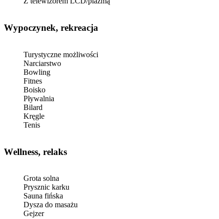
Z telewizorem LCD/plazmą
Wypoczynek, rekreacja
Turystyczne możliwości
Narciarstwo
Bowling
Fitnes
Boisko
Pływalnia
Bilard
Kręgle
Tenis
Wellness, relaks
Grota solna
Prysznic karku
Sauna fińska
Dysza do masażu
Gejzer