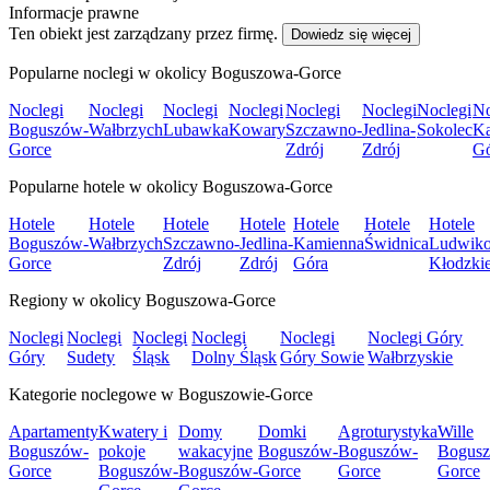
Informacje prawne
Ten obiekt jest zarządzany przez firmę.
Dowiedz się więcej
Popularne noclegi w okolicy Boguszowa-Gorce
Noclegi
Noclegi
Noclegi
Noclegi
Noclegi
Noclegi
Noclegi
No
Boguszów-
Wałbrzych
Lubawka
Kowary
Szczawno-
Jedlina-
Sokolec
K
Gorce
Zdrój
Zdrój
Gó
Popularne hotele w okolicy Boguszowa-Gorce
Hotele
Hotele
Hotele
Hotele
Hotele
Hotele
Hotele
Boguszów-
Wałbrzych
Szczawno-
Jedlina-
Kamienna
Świdnica
Ludwiko
Gorce
Zdrój
Zdrój
Góra
Kłodzki
Regiony w okolicy Boguszowa-Gorce
Noclegi
Noclegi
Noclegi
Noclegi
Noclegi
Noclegi Góry
Góry
Sudety
Śląsk
Dolny Śląsk
Góry Sowie
Wałbrzyskie
Kategorie noclegowe w Boguszowie-Gorce
Apartamenty
Kwatery i
Domy
Domki
Agroturystyka
Wille
Boguszów-
pokoje
wakacyjne
Boguszów-
Boguszów-
Bogus
Gorce
Boguszów-
Boguszów-
Gorce
Gorce
Gorce