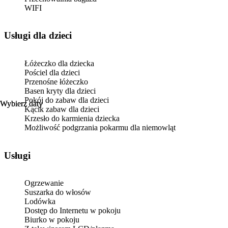
WIFI
usługi dla dzieci
Łóżeczko dla dziecka
Pościel dla dzieci
Przenośne łóżeczko
Basen kryty dla dzieci
Pokój do zabaw dla dzieci
Wybierz daty
Wybierz daty
Kącik zabaw dla dzieci
Krzesło do karmienia dziecka
Możliwość podgrzania pokarmu dla niemowląt
Usługi
Ogrzewanie
Suszarka do włosów
Lodówka
Dostęp do Internetu w pokoju
Biurko w pokoju