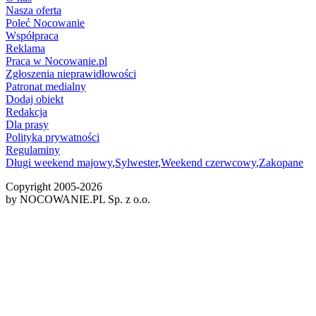
Nasza oferta
Poleć Nocowanie
Współpraca
Reklama
Praca w Nocowanie.pl
Zgłoszenia nieprawidłowości
Patronat medialny
Dodaj obiekt
Redakcja
Dla prasy
Polityka prywatności
Regulaminy
Długi weekend majowy
,
Sylwester
,
Weekend czerwcowy
,
Zakopane
Copyright 2005-
2026
by NOCOWANIE.PL Sp. z o.o.