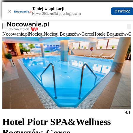
Taniej w aplikacji
×
OTWÓRZ
Nawet 20% zniżki po zalogowaniu
Nocowanie.pl
Noclegi
Noclegi Boguszów-Gorce
Hotele Boguszów-G
9.1
Hotel Piotr SPA&Wellness
Boguszów-Gorce