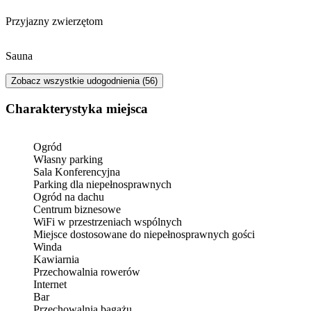
musieliśmy dopłacić 20 zł....
Przyjazny zwierzętom
Sauna
Zobacz wszystkie udogodnienia (56)
Charakterystyka miejsca
Ogród
Własny parking
Sala Konferencyjna
Parking dla niepełnosprawnych
Ogród na dachu
Centrum biznesowe
WiFi w przestrzeniach wspólnych
Miejsce dostosowane do niepełnosprawnych gości
Winda
Kawiarnia
Przechowalnia rowerów
Internet
Bar
Przechowalnia bagażu