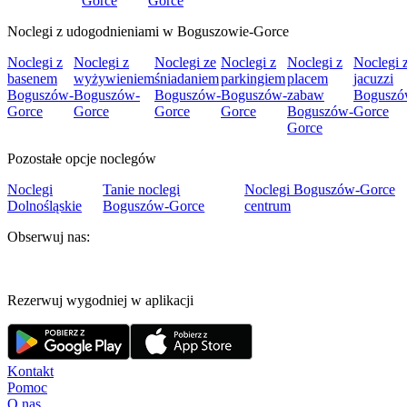
Gorce
Gorce
Noclegi z udogodnieniami w Boguszowie-Gorce
Noclegi z
Noclegi z
Noclegi ze
Noclegi z
Noclegi z
Noclegi 
basenem
wyżywieniem
śniadaniem
parkingiem
placem
jacuzzi
Boguszów-
Boguszów-
Boguszów-
Boguszów-
zabaw
Boguszó
Gorce
Gorce
Gorce
Gorce
Boguszów-
Gorce
Gorce
Pozostałe opcje noclegów
Noclegi
Tanie noclegi
Noclegi Boguszów-Gorce
Dolnośląskie
Boguszów-Gorce
centrum
Obserwuj nas:
Rezerwuj wygodniej w aplikacji
Kontakt
Pomoc
O nas