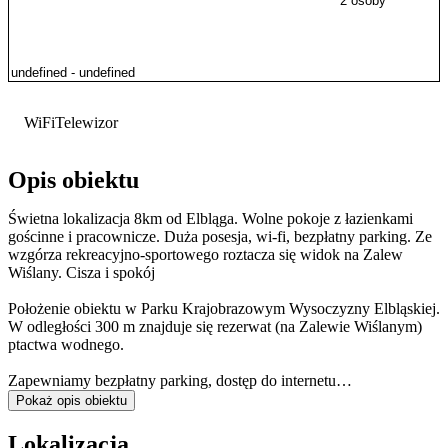
2 osoby
WiFi
Telewizor
Opis obiektu
Świetna lokalizacja 8km od Elbląga. Wolne pokoje z łazienkami
gościnne i pracownicze. Duża posesja, wi-fi, bezpłatny parking. Ze
wzgórza rekreacyjno-sportowego roztacza się widok na Zalew
Wiślany. Cisza i spokój
Położenie obiektu w Parku Krajobrazowym Wysoczyzny Elbląskiej.
W odległości 300 m znajduje się rezerwat (na Zalewie Wiślanym)
ptactwa wodnego.
Zapewniamy bezpłatny parking, dostęp do internetu
bezprzewodowego oraz posiadamy możliwość bezpiecznego
Pokaż opis obiektu
przechowywania rowerów.
Lokalizacja