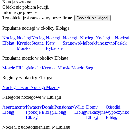
Kaucja zwrotna
Obiekt nie pobiera kaucji.
Informacje prawne
Ten obiekt jest zarządzany przez firmę.
Dowiedz się więcej
Popularne noclegi w okolicy Elbląga
Noclegi
Noclegi
Noclegi
Noclegi
Noclegi
Noclegi
Noclegi
Nocleg
Elbląg
Krynica
Stegna
Kąty
Sztutowo
Malbork
Junoszyno
Pasłęk
Morska
Rybackie
Popularne motele w okolicy Elbląga
Motele Elbląg
Motele Krynica Morska
Motele Stegna
Regiony w okolicy Elbląga
Noclegi Jeziora
Noclegi Mazury
Kategorie noclegowe w Elblągu
Apartamenty
Kwatery
Domki
Pensjonaty
Wille
Domy
Ośrodki
Elbląg
i pokoje
Elbląg
Elbląg
Elbląg
wakacyjne
wypoczynk
Elbląg
Elbląg
Elbląg
Noclegi z udogodnieniami w Elblągu