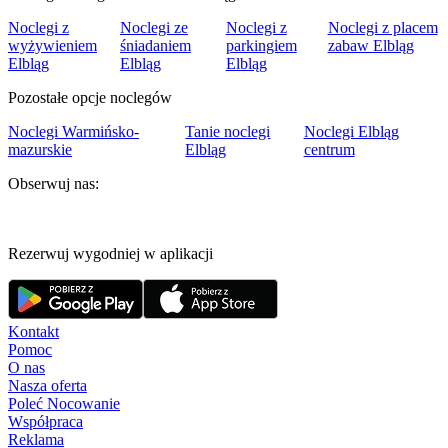
Noclegi z
Noclegi ze
Noclegi z
Noclegi z placem
wyżywieniem
śniadaniem
parkingiem
zabaw Elbląg
Elbląg
Elbląg
Elbląg
Pozostałe opcje noclegów
Noclegi Warmińsko-
Tanie noclegi
Noclegi Elbląg
mazurskie
Elbląg
centrum
Obserwuj nas:
Rezerwuj wygodniej w aplikacji
Kontakt
Pomoc
O nas
Nasza oferta
Poleć Nocowanie
Współpraca
Reklama