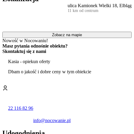
Liczba miejsc 24 z dostawkami 27.
ulica Kamionek Wielki 18, Elbląg
11 km od centrum
POKOJE
Pokoje jednoosobowe, dwuosobowe, trzyosobowe, z łazienkami.
Zobacz na mapie
Niektóre pokoje posiadają aneksy śniadaniowe,
Nowość w Nocowaniu!
Masz pytania odnośnie obiektu?
Ceny noclegów zależne od sezonu, ilości osób, długości pobytu - od
Skontaktuj się z nami
50 zł do 80 zł
Kasia - opiekun oferty
Pokój 2-osobowy dla 1 osoby - od 65 zł - 90 zł
Dbam o jakość i dobre ceny w tym obiekcie
MIESZKANIA
Numer 1
22 116 82 96
Dwu -pokojowe (na parterze-budynek 18A) dla 7 osób (kuchnia.
łazienka, W-C)
info@nocowanie.pl
Numer 2
Udogodnienia