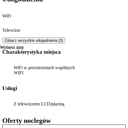
Cztero-pokojowe (na piętrze) dla 6 osób ( kuchnia, łazienka, taras).
ZAPRASZAMY
WiFi
Rowerzystów, grzybiarzy, fotografików oraz wszystkich lubiących
ciszę i spokój.
Telewizor
Kąpielisko - 3km
Zobacz wszystkie udogodnienia (3)
Wybierz daty
Wybierz daty
PKS, BUS ~ 1 km
Charakterystyka miejsca
Przyjazd gości zaczyna się po godzinie 14:00.
WiFi w przestrzeniach wspólnych
W dniu wyjazdu goście zwalniają pokoje do godziny 11:00
WIFI
Ceny uzależnione od długości pobytu.
Usługi
Z telewizorem LCD/plazmą
Oferty noclegów