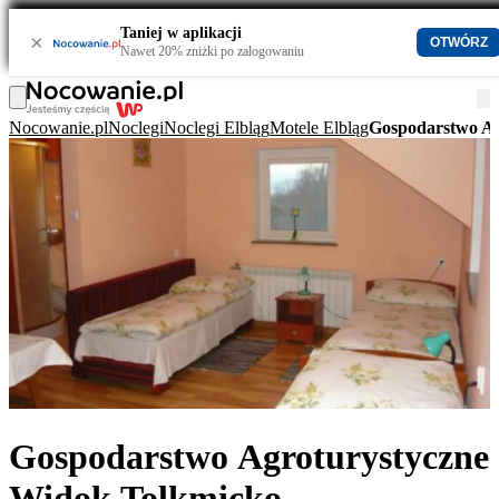
Taniej w aplikacji
×
OTWÓRZ
Nawet 20% zniżki po zalogowaniu
Nocowanie.pl
Noclegi
Noclegi Elbląg
Motele Elbląg
Gospodarstwo Ag
Gospodarstwo Agroturystyczne
Widok Tolkmicko