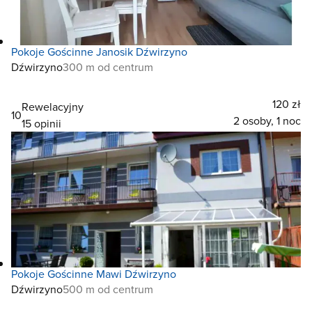
Pokoje Gościnne Janosik Dźwirzyno
Dźwirzyno
300 m od centrum
120 zł
Rewelacyjny
10
2 osoby, 1 noc
15 opinii
Pokoje Gościnne Mawi Dźwirzyno
Dźwirzyno
500 m od centrum