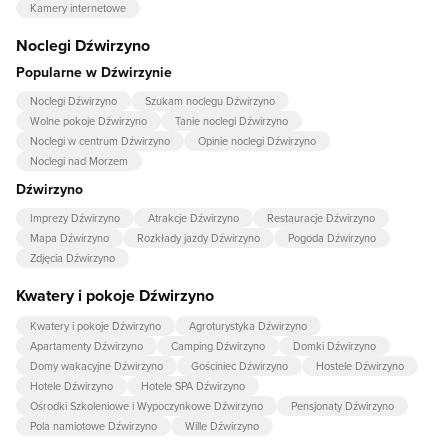
Kamery internetowe
Noclegi Dźwirzyno
Popularne w Dźwirzynie
Noclegi Dźwirzyno
Szukam noclegu Dźwirzyno
Wolne pokoje Dźwirzyno
Tanie noclegi Dźwirzyno
Noclegi w centrum Dźwirzyno
Opinie noclegi Dźwirzyno
Noclegi nad Morzem
Dźwirzyno
Imprezy Dźwirzyno
Atrakcje Dźwirzyno
Restauracje Dźwirzyno
Mapa Dźwirzyno
Rozkłady jazdy Dźwirzyno
Pogoda Dźwirzyno
Zdjęcia Dźwirzyno
Kwatery i pokoje Dźwirzyno
Kwatery i pokoje Dźwirzyno
Agroturystyka Dźwirzyno
Apartamenty Dźwirzyno
Camping Dźwirzyno
Domki Dźwirzyno
Domy wakacyjne Dźwirzyno
Gościniec Dźwirzyno
Hostele Dźwirzyno
Hotele Dźwirzyno
Hotele SPA Dźwirzyno
Ośrodki Szkoleniowe i Wypoczynkowe Dźwirzyno
Pensjonaty Dźwirzyno
Pola namiotowe Dźwirzyno
Wille Dźwirzyno