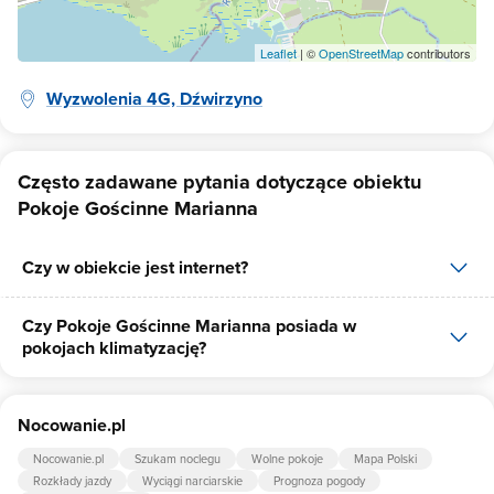
Leaflet
| ©
OpenStreetMap
contributors
Wyzwolenia 4G, Dźwirzyno
Często zadawane pytania dotyczące obiektu
Pokoje Gościnne Marianna
Czy w obiekcie jest internet?
Czy Pokoje Gościnne Marianna posiada w
Tak, Pokoje Gościnne Marianna udostępnia dla swoich gości
pokojach klimatyzację?
internet.
Tak, jednym z udogodnień dla klientów Pokoje Gościnne Marianna
Nocowanie.pl
jest klimatyzacja.
Nocowanie.pl
Szukam noclegu
Wolne pokoje
Mapa Polski
Rozkłady jazdy
Wyciągi narciarskie
Prognoza pogody