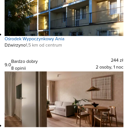
Ośrodek Wypoczynkowy Ania
Dźwirzyno
1,5 km od centrum
244 zł
Bardzo dobry
9.0
2 osoby, 1 noc
8 opinii