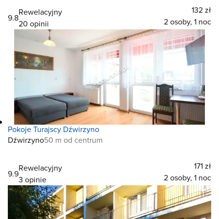
132 zł
Rewelacyjny
9.8
2 osoby, 1 noc
20 opinii
Pokoje Turajscy Dźwirzyno
Dźwirzyno
50 m od centrum
171 zł
Rewelacyjny
9.9
2 osoby, 1 noc
3 opinie