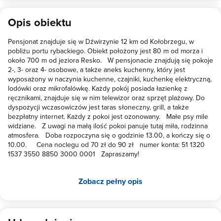
Opis obiektu
Pensjonat znajduje się w Dźwirzynie 12 km od Kołobrzegu, w
pobliżu portu rybackiego. Obiekt położony jest 80 m od morza i
około 700 m od jeziora Resko. W pensjonacie znajdują się pokoje
2-, 3- oraz 4- osobowe, a także aneks kuchenny, który jest
wyposażony w naczynia kuchenne, czajniki, kuchenkę elektryczną,
lodówki oraz mikrofalówkę. Każdy pokój posiada łazienkę z
ręcznikami, znajduje się w nim telewizor oraz sprzęt plażowy. Do
dyspozycji wczasowiczów jest taras słoneczny, grill, a także
bezpłatny internet. Każdy z pokoi jest ozonowany. Małe psy mile
widziane. Z uwagi na małą ilość pokoi panuje tutaj miła, rodzinna
atmosfera. Doba rozpoczyna się o godzinie 13.00, a kończy się o
10.00. Cena noclegu od 70 zł do 90 zł numer konta: 51 1320
1537 3550 8850 3000 0001 Zapraszamy!
Zobacz pełny opis