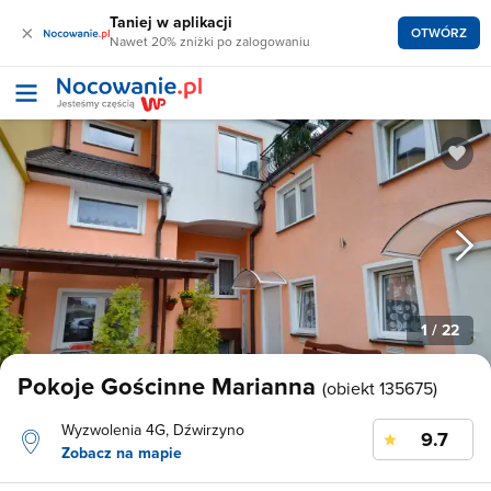
Taniej w aplikacji
×
OTWÓRZ
Nawet 20% zniżki po zalogowaniu
1
/ 22
Pokoje Gościnne Marianna
(obiekt 135675)
Wyzwolenia 4G, Dźwirzyno
9.7
Zobacz na mapie