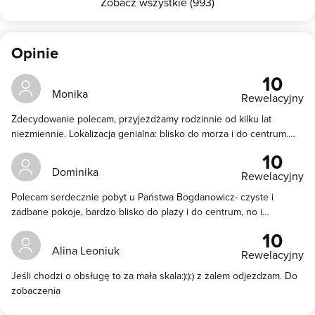
Zobacz wszystkie (993)
Opinie
10
Monika
Rewelacyjny
Zdecydowanie polecam, przyjeżdżamy rodzinnie od kilku lat
niezmiennie. Lokalizacja genialna: blisko do morza i do centrum.
Czysto i pachnąco, rodzinnie i przyjaźnie.
10
Dominika
Rewelacyjny
Polecam serdecznie pobyt u Państwa Bogdanowicz- czyste i
zadbane pokoje, bardzo blisko do plaży i do centrum, no i
oczywiście miła atmosfera. Nie pierwsze i nie ostatnie wakacje w
10
tym miejscu.
Alina Leoniuk
Rewelacyjny
Jeśli chodzi o obsługę to za mała skala:):):) z żalem odjezdzam. Do
zobaczenia