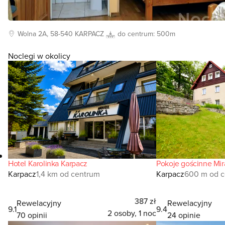
Wolna
2A, 58-540
KARPACZ
do centrum:
500m
Noclegi w okolicy
Hotel Karolinka Karpacz
Pokoje gościnne Mir
Karpacz
1,4 km od centrum
Karpacz
600 m od 
387 zł
Rewelacyjny
Rewelacyjny
9.1
9.4
2 osoby, 1 noc
70 opinii
24 opinie