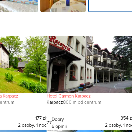
a Karpacz
Hotel Carmen Karpacz
centrum
Karpacz
800 m od centrum
177 zł
354 z
Dobry
7.7
2 osoby, 1 noc
2 osoby, 1 no
6 opinii