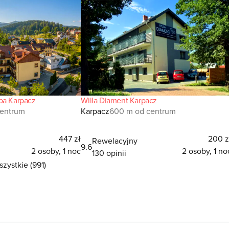
pa Karpacz
Willa Diament Karpacz
centrum
Karpacz
600 m od centrum
447 zł
200 z
Rewelacyjny
9.6
2 osoby, 1 noc
2 osoby, 1 no
130 opinii
zystkie (991)