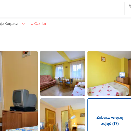
oje Karpacz
U Czarka
Zobacz więcej
zdjęć (17)