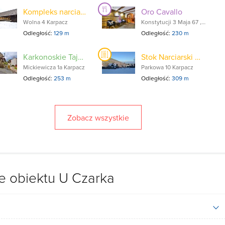
Kompleks narciarski Lodowiec
Oro Cavallo
Wolna 4 Karpacz
Konstytucji 3 Maja 67 , Karpacz
Odległość:
129 m
Odległość:
230 m
Karkonoskie Tajemnice
Stok Narciarski CRiS Kolorowa
Mickiewicza 1a Karpacz
Parkowa 10 Karpacz
Odległość:
253 m
Odległość:
309 m
Zobacz wszystkie
e obiektu U Czarka