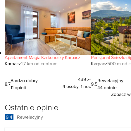
Apartament Magia Karkonoszy Karpacz
Pensjonat Śnieżka S
Karpacz
1,7 km od centrum
Karpacz
500 m od 
439 zł
Bardzo dobry
Rewelacyjny
8.7
9.5
4 osoby, 1 noc
11 opinii
44 opinie
Zobacz ws
Ostatnie opinie
9.4
Rewelacyjny