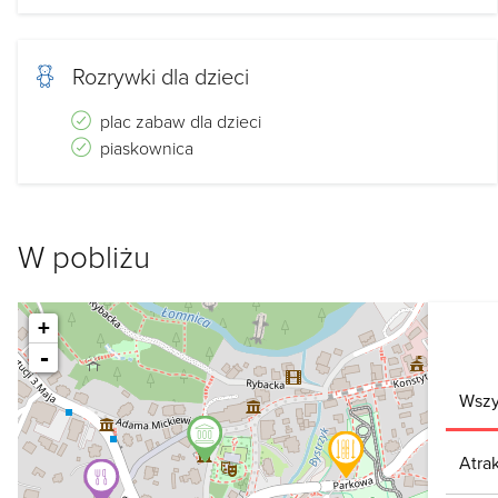
Rozrywki dla dzieci
plac zabaw dla dzieci
piaskownica
W pobliżu
+
-
Wszy
Atra