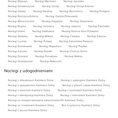
Noclegi Wojszyn
Noclegi Męćmierz
Noclegi Janowiec
Noclegi Skowieszynek
Noclegi Uściąż
Noclegi Uściąż-Kolonia
Noclegi Oblasy
Noclegi Nasiłów
Noclegi Bochotnica
Noclegi Podgórz
Noclegi Rzeczyca-Kolonia
Noclegi Zastów Polanowski
Noclegi Wierzchoniów
Noclegi Zagajdzie
Noclegi Zbędowice
Noclegi Rogów
Noclegi Janowice
Noclegi Jaworce
Noclegi Parchatka
Noclegi Dobre
Noclegi Sadłowice
Noclegi Kolonia Góra Puławska
Noclegi Słotwiny
Noclegi Wilków
Noclegi Celejów
Noclegi Zaborze
Noclegi Lucimia
Noclegi Puławy
Noclegi Karczmiska Pierwsze
Noclegi Końskowola
Noclegi Wąwolnica
Noclegi Przyłęk
Noclegi Zarzeka
Noclegi Rozalin
Noclegi Chotcza Górna
Noclegi Drzewce
Noclegi Poniatowa
Noclegi Bałtów
Noclegi Gniewoszów
Noclegi Nałęczów
Noclegi z udogodnieniami
Noclegi z telewizorem Kazimierz Dolny
Noclegi z parkingiem Kazimierz Dolny
Noclegi z wyżywieniem Kazimierz Dolny
Noclegi z placem zabaw Kazimierz Dolny
Noclegi z basenem Kazimierz Dolny
Noclegi z kominkiem Kazimierz Dolny
Noclegi z klimatyzacją Kazimierz Dolny
Noclegi z internetem Kazimierz Dolny
Noclegi ze stacjami ładowania samochodów EV Kazimierz Dolny
Noclegi ze śniadaniem Kazimierz Dolny
Bon turystyczny Kazimierz Dolny
Noclegi z jacuzzi Kazimierz Dolny