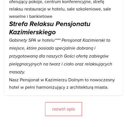
oferujący pokoje, centrum konferencyjne, strefę
relaksu restauracje w hotelu, sale szkoleniowe, sale
weselne i bankietowe
Strefa Relaksu Pensjonatu
Kazimierskiego
Gabinety SPA w hotelu**** Pensjonat Kazimierski to
miejsce, które posiada specjalnie dobraną i
przygotowaną dla naszych Gości ofertę zabiegów
pielęgnacyjnych na twarz i ciało oraz relaksujących
masaży.
Nasz Pensjonat w Kazimierzu Dolnym to nowoczesny
hotel w pełni harmonizujący z architekturą miasta.
Położenie w sercu Kazimierza Dolnego daje naszym
gościom możliwość poczucia się częścią historii tego
rozwiń opis
miejsca. Spacer brzegiem rzeki pozwoli obcować z
urokliwym pejzażem doliny Wisły, a renesansowe
kamieniczki w Kazimierzu Dolnym zachwycą Państwa