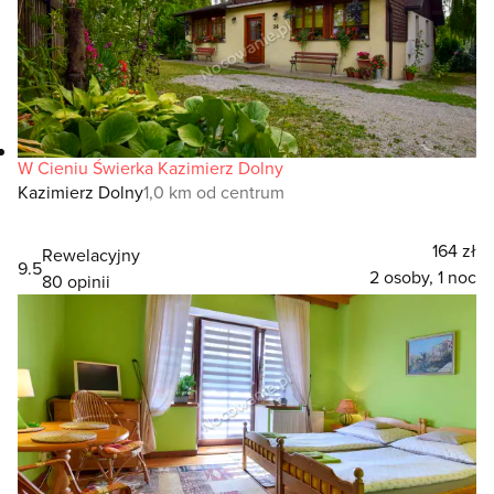
W Cieniu Świerka Kazimierz Dolny
Kazimierz Dolny
1,0 km od centrum
164 zł
Rewelacyjny
9.5
2 osoby, 1 noc
80 opinii