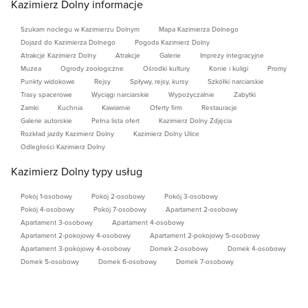
Kazimierz Dolny informacje
Szukam noclegu w Kazimierzu Dolnym
Mapa Kazimierza Dolnego
Dojazd do Kazimierza Dolnego
Pogoda Kazimierz Dolny
Atrakcje Kazimierz Dolny
Atrakcje
Galerie
Imprezy integracyjne
Muzea
Ogrody zoologiczne
Ośrodki kultury
Konie i kuligi
Promy
Punkty widokowe
Rejsy
Spływy, rejsy, kursy
Szkółki narciarskie
Trasy spacerowe
Wyciągi narciarskie
Wypożyczalnie
Zabytki
Zamki
Kuchnia
Kawiarnie
Oferty firm
Restauracje
Galerie autorskie
Pełna lista ofert
Kazimierz Dolny Zdjęcia
Rozkład jazdy Kazimierz Dolny
Kazimierz Dolny Ulice
Odległości Kazimierz Dolny
Kazimierz Dolny typy usług
Pokój 1-osobowy
Pokój 2-osobowy
Pokój 3-osobowy
Pokój 4-osobowy
Pokój 7-osobowy
Apartament 2-osobowy
Apartament 3-osobowy
Apartament 4-osobowy
Apartament 2-pokojowy 4-osobowy
Apartament 2-pokojowy 5-osobowy
Apartament 3-pokojowy 4-osobowy
Domek 2-osobowy
Domek 4-osobowy
Domek 5-osobowy
Domek 6-osobowy
Domek 7-osobowy