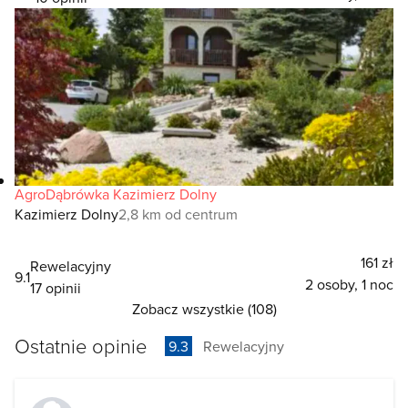
AgroDąbrówka Kazimierz Dolny
Kazimierz Dolny
2,8 km od centrum
161 zł
Rewelacyjny
9.1
2 osoby, 1 noc
17 opinii
Zobacz wszystkie (108)
Ostatnie opinie
9.3
Rewelacyjny