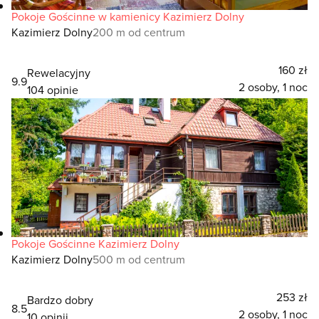
Pokoje Gościnne w kamienicy Kazimierz Dolny
Kazimierz Dolny
200 m od centrum
160 zł
Rewelacyjny
9.9
2 osoby, 1 noc
104 opinie
Pokoje Gościnne Kazimierz Dolny
Kazimierz Dolny
500 m od centrum
253 zł
Bardzo dobry
8.5
2 osoby, 1 noc
10 opinii