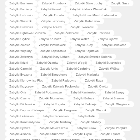
Zabytki Braniewo
Zabytki Frombork
Zabytki Stare Juchy
Zabytki Susz
Zabytki Barciany
Zabytki Reszel
Zabytki Lidzbark Warmiński
Zabytki Lubomino
Zabytki Orneta
Zabytki Nowe Miasto Lubawskie
Zabytki Wieliczki
Zabytki Jeziorany
Zabytki Biała Piska
Zabytki Drewnica
Zabytki Tczew
Zabytki Tworków
Zabytki Dąbrowa Górnicza
Zabytki Żelazków
Zabytki Trzcinica
Zabytki Gryfice
Zabytki Kołbacz
Zabytki Wałcz
Zabytki Ojców
Zabytki Zalesie
Zabytki Piotrkowice
Zabytki Rudy
Zabytki Liskowate
Zabytki Węsiory
Zabytki Łapszanka
Zabytki Fojutowo
Zabytki Zwierzyń
Zabytki Stary Licheń
Zabytki Świerże-Kolonia
Zabytki Kózki
Zabytki Ożarów
Zabytki Węgój
Zabytki Buczyniec
Zabytki Czerniki
Zabytki Unin
Zabytki Czołpino
Zabytki Wiślica
Zabytki Byczyna
Zabytki Bierzgłowo
Zabytki Marianka
Zabytki Klonownica-Plac
Zabytki Radocyna
Zabytki Rapa
Zabytki Krzyczew
Zabytki Kalwaria Pacławska
Zabytki Owidz
Zabytki Orla
Zabytki Podzamcze
Zabytki Kamieniec
Zabytki Szopy
Zabytki Czarne
Zabytki Monasterz
Zabytki Bobrza
Zabytki Sławno
Zabytki Pilchowice
Zabytki Rogalin
Zabytki Radzieje
Zabytki Węgierce
Zabytki Papowo Biskupie
Zabytki Cergowa
Zabytki Wapnik
Zabytki Leśniewo
Zabytki Cecenowo
Zabytki Kałki
Zabytki Konstantynów
Zabytki Martiany
Zabytki Słobity
Zabytki Bystrze
Zabytki Mokrzeszów
Zabytki Sułów
Zabytki Porąbka
Zabytki Arkadia
Zabytki Stuchowo
Zabytki Gąski
Zabytki Łąkorz
Zabytki Poręba Żegoty
Zabytki Bańska Niżna
Zabytki Szczawno-Zdrój