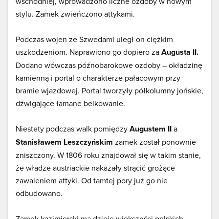
wschodniej, wprowadzono liczne ozdoby w nowym
stylu. Zamek zwieńczono attykami.
Podczas wojen ze Szwedami uległ on ciężkim
uszkodzeniom. Naprawiono go dopiero za
Augusta II.
Dodano wówczas późnobarokowe ozdoby – okładzinę
kamienną i portal o charakterze pałacowym przy
bramie wjazdowej. Portal tworzyły półkolumny jońskie,
dźwigające łamane belkowanie.
Niestety podczas walk pomiędzy
Augustem II
a
Stanisławem Leszczyńskim
zamek został ponownie
zniszczony. W 1806 roku znajdował się w takim stanie,
że władze austriackie nakazały strącić grożące
zawaleniem attyki. Od tamtej pory już go nie
odbudowano.
Zamek kazimierski ma dzieje większości polskich