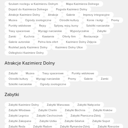
Szukam noclegu w Kazimierzu Dolnym
Mapa Kazimierza Dolnego
Dojazd do Kazimierza Dolnego
Pogoda Kazimierz Dolny
Atrakcje Kazimierz Dolny
Atrakcje
Galerie
Imprezy integracyjne
Muzea
Ogrody zoologiczne
Ośrodki kultury
Konie i kuligi
Promy
Punkty widokowe
Rejsy
Spływy, rejsy, kursy
Szkółki narciarskie
Trasy spacerowe
Wyciągi narciarskie
Wypożyczalnie
Zabytki
Zamki
Kuchnia
Kawiarnie
Oferty firm
Restauracje
Galerie autorskie
Pełna lista ofert
Kazimierz Dolny Zdjęcia
Rozkład jazdy Kazimierz Dolny
Kazimierz Dolny Ulice
Odległości Kazimierz Dolny
Atrakcje Kazimierz Dolny
Zabytki
Muzea
Trasy spacerowe
Punkty widokowe
Ośrodki kultury
Wyciągi narciarskie
Promy
Galerie
Zamki
Szkółki narciarskie
Ogrody zoologiczne
Zabytki
Zabytki Kazimierz Dolny
Zabytki Warszawa
Zabytki Nałęczów
Zabytki Włodawa
Zabytki Chełm
Zabytki Bochnia
Zabytki Kraków
Zabytki Legnica
Zabytki Ciechocinek
Zabytki Piwniczna-Zdrój
Zabytki Zakopane
Zabytki Ustka
Zabytki Gdańsk
Zabytki Sopot
Zabytki Reda
Zabytki Radom
Zabytki Rymanów-Zdrój
Zabytki Rzeszów