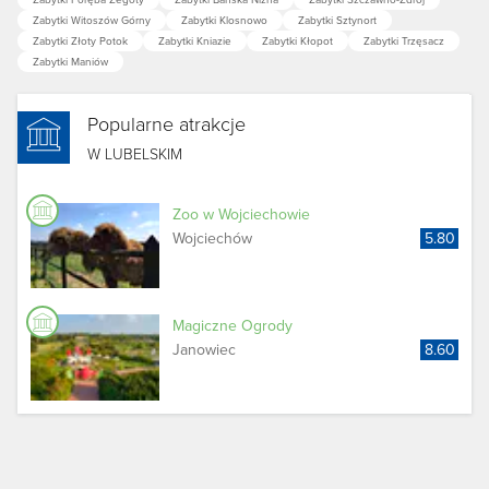
Zabytki Witoszów Górny
Zabytki Klosnowo
Zabytki Sztynort
Zabytki Złoty Potok
Zabytki Kniazie
Zabytki Kłopot
Zabytki Trzęsacz
Zabytki Maniów
Popularne atrakcje
W LUBELSKIM
Zoo w Wojciechowie
Wojciechów
5.80
Magiczne Ogrody
Janowiec
8.60