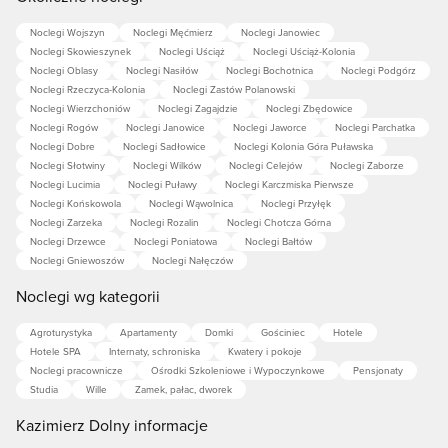
Noclegi Wojszyn
Noclegi Męćmierz
Noclegi Janowiec
Noclegi Skowieszynek
Noclegi Uściąż
Noclegi Uściąż-Kolonia
Noclegi Oblasy
Noclegi Nasiłów
Noclegi Bochotnica
Noclegi Podgórz
Noclegi Rzeczyca-Kolonia
Noclegi Zastów Polanowski
Noclegi Wierzchoniów
Noclegi Zagajdzie
Noclegi Zbędowice
Noclegi Rogów
Noclegi Janowice
Noclegi Jaworce
Noclegi Parchatka
Noclegi Dobre
Noclegi Sadłowice
Noclegi Kolonia Góra Puławska
Noclegi Słotwiny
Noclegi Wilków
Noclegi Celejów
Noclegi Zaborze
Noclegi Lucimia
Noclegi Puławy
Noclegi Karczmiska Pierwsze
Noclegi Końskowola
Noclegi Wąwolnica
Noclegi Przyłęk
Noclegi Zarzeka
Noclegi Rozalin
Noclegi Chotcza Górna
Noclegi Drzewce
Noclegi Poniatowa
Noclegi Bałtów
Noclegi Gniewoszów
Noclegi Nałęczów
Noclegi wg kategorii
Agroturystyka
Apartamenty
Domki
Gościniec
Hotele
Hotele SPA
Internaty, schroniska
Kwatery i pokoje
Noclegi pracownicze
Ośrodki Szkoleniowe i Wypoczynkowe
Pensjonaty
Studia
Wille
Zamek, pałac, dworek
Kazimierz Dolny informacje