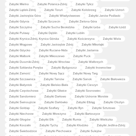
Zabytki Mielno
Zabytki Polanica-Zdrój
Zabytki Tylicz
Zabytki Lądek-Zdrój
Zabytki Toruń
Zabytki Kołobrzeg
Zabytki Ustroń
Zabytki Jastrzębia Góra
Zabytki Władysławowo
Zabytki Janów Podlaski
Zabytki Gdynia
Zabytki Szczecin
Zabytki Zielona Góra
Zabytki Szczytno
Zabytki Sucha Beskidzka
Zabytki Łeba
Zabytki Łódź
Zabytki Puławy
Zabytki Dęblin
Zabytki Lublin
Zabytki Krynica-Zdrój, Krynica Górska
Zabytki Kościerzyna
Zabytki Wisła
Zabytki Mrągowo
Zabytki Jastrzębie Zdrój
Zabytki Mikołajki
Zabytki Giżycko
Zabytki Ruciane-Nida
Zabytki Jastarnia
Zabytki Malbork
Zabytki Mikoszewo
Zabytki Puck
Zabytki Duszniki-Zdrój
Zabytki Wrocław
Zabytki Wałbrzych
Zabytki Szklarska Poręba
Zabytki Bydgoszcz
Zabytki Inowrocław
Zabytki Zamość
Zabytki Nowy Sącz
Zabytki Nowy Targ
Zabytki Szczawnica
Zabytki Tarnów
Zabytki Sanok
Zabytki Białowieża
Zabytki Białystok
Zabytki Bielsko-Biała
Zabytki Cieszyn
Zabytki Częstochowa
Zabytki Gliwice
Zabytki Sosnowiec
Zabytki Sandomierz
Zabytki Darłowo
Zabytki Ustronie Morskie
Zabytki Świnoujście
Zabytki Darłówko
Zabytki Elbląg
Zabytki Olsztyn
Zabytki Gołdap
Zabytki Szaflary
Zabytki Ryn
Zabytki Sztutowo
Zabytki Niechorze
Zabytki Mrzeżyno
Zabytki Bartoszyce
Zabytki Głogów
Zabytki Ełk
Zabytki Rumia
Zabytki Wieliczka
Zabytki Koszalin
Zabytki Tychy
Zabytki Kłodzko
Zabytki Jedlina-Zdrój
Zabytki Świebodzice
Zabytki Piechowice
Zabytki Sulejów