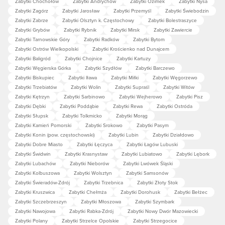
Zabytki Chochołów
Zabytki Andrychów
Zabytki Ozimek
Zabytki Nysa
Zabytki Zagórz
Zabytki Jarosław
Zabytki Przemyśl
Zabytki Świebodzin
Zabytki Zabrze
Zabytki Olsztyn k. Częstochowy
Zabytki Bolestraszyce
Zabytki Grybów
Zabytki Rybnik
Zabytki Mirsk
Zabytki Zawiercie
Zabytki Tarnowskie Góry
Zabytki Radków
Zabytki Bytom
Zabytki Ostrów Wielkopolski
Zabytki Krościenko nad Dunajcem
Zabytki Baligród
Zabytki Chojnice
Zabytki Kartuzy
Zabytki Węgierska Górka
Zabytki Szydłów
Zabytki Barczewo
Zabytki Biskupiec
Zabytki Iława
Zabytki Miłki
Zabytki Węgorzewo
Zabytki Trzebiatów
Zabytki Wolin
Zabytki Supraśl
Zabytki Witów
Zabytki Kętrzyn
Zabytki Sarbinowo
Zabytki Wejherowo
Zabytki Pisz
Zabytki Dębki
Zabytki Poddąbie
Zabytki Rewa
Zabytki Ostróda
Zabytki Słupsk
Zabytki Tolkmicko
Zabytki Morąg
Zabytki Kamień Pomorski
Zabytki Srokowo
Zabytki Pasym
Zabytki Konin (pow. częstochowski)
Zabytki Lubin
Zabytki Działdowo
Zabytki Dobre Miasto
Zabytki Łęczyca
Zabytki Łagów Lubuski
Zabytki Świdwin
Zabytki Krasnystaw
Zabytki Lubiatowo
Zabytki Lębork
Zabytki Lubachów
Zabytki Nieborów
Zabytki Lwówek Śląski
Zabytki Kolbuszowa
Zabytki Wolsztyn
Zabytki Samsonów
Zabytki Świeradów-Zdrój
Zabytki Trzebnica
Zabytki Złoty Stok
Zabytki Kruszwica
Zabytki Chełmża
Zabytki Dorohusk
Zabytki Bełżec
Zabytki Szczebrzeszyn
Zabytki Młoszowa
Zabytki Szymbark
Zabytki Nawojowa
Zabytki Rabka-Zdrój
Zabytki Nowy Dwór Mazowiecki
Zabytki Polany
Zabytki Strzelce Opolskie
Zabytki Strzegocice