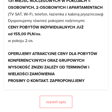
131 MIEJSC NOCLEGOWYCH W POKOJACH 1-
OSOBOWYCH, 2-OSOBOWYCH I APARTAMENTACH
(TV SAT, Wi-Fi, telefon, łazienka z kabiną prysznicową)
Dysponujemy również pokojami rodzinnymi.
CENY POBYTÓW INDYWIDUALNYCH JUŻ
od 155,00 PLN/os.
w pokoju 2-os.
OFERUJEMY ATRAKCYJNE CENY DLA POBYTÓW
KONFERENCYJNYCH ORAZ GRUPOWYCH
WYSOKOŚĆ ZNIZKI ZALEŻY OD TERMINÓW I
WIELKOŚCI ZAMÓWIENIA
PROSIMY O KONTAKT. ZAPROPONUJEMY
KORZYSTNĄ CENĘ!
RESTAURACJA, SAUNA I GROTA SOLNA, BASEN
LETNI
rozwiń opis
NOCNY KLUB, SALE KONFERENCYJNE, PARKING,