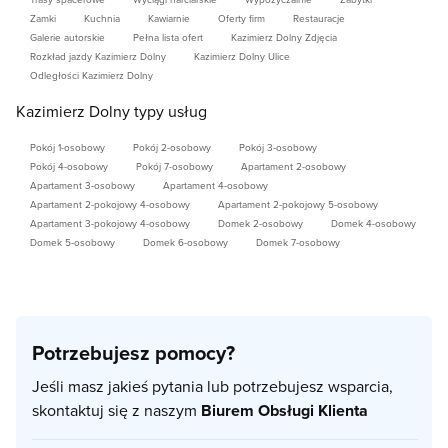
Imprezy artystyczne m.in. Zespoły ludowe, grupy
Zamki
Kuchnia
Kawiarnie
Oferty firm
Restauracje
Galerie autorskie
Pełna lista ofert
Kazimierz Dolny Zdjęcia
muzyczne, prezenter muzyki, grajek, kabarety,
Rozkład jazdy Kazimierz Dolny
Kazimierz Dolny Ulice
koncert organowy w kazimierskim Kościele
Odległości Kazimierz Dolny
Farnym.
Kazimierz Dolny typy usług
ZAPRASZAMY
Pokój 1-osobowy
Pokój 2-osobowy
Pokój 3-osobowy
Pokój 4-osobowy
Pokój 7-osobowy
Apartament 2-osobowy
Apartament 3-osobowy
Apartament 4-osobowy
Apartament 2-pokojowy 4-osobowy
Apartament 2-pokojowy 5-osobowy
Apartament 3-pokojowy 4-osobowy
Domek 2-osobowy
Domek 4-osobowy
Domek 5-osobowy
Domek 6-osobowy
Domek 7-osobowy
Potrzebujesz pomocy?
Jeśli masz jakieś pytania lub potrzebujesz wsparcia,
skontaktuj się z naszym
Biurem Obsługi Klienta