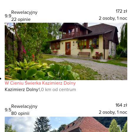
172 zł
Rewelacyjny
9.9
2 osoby, 1 noc
22 opinie
W Cieniu Świerka Kazimierz Dolny
Kazimierz Dolny
1,0 km od centrum
164 zł
Rewelacyjny
9.5
2 osoby, 1 noc
80 opinii