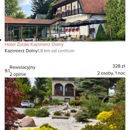
Hotel Żuraw Kazimierz Dolny
Kazimierz Dolny
1,8 km od centrum
328 zł
Rewelacyjny
9.1
2 osoby, 1 noc
2 opinie