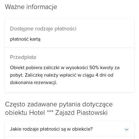
Oferujemy takze:
Ważne informacje
bezprzewodowy Internet
połączenia audio – video między salami
Dostępne rodzaje płatności
konferencyjnymi “A” i “B” - na zamówienie
płatność kartą
obsługę techniczną konferencji
różne warianty nagłośnienia
Przedpłata
profesjonalne regulowane oświetlenie
Obiekt pobiera zaliczki w wysokości 50% kwoty za
materiały i urządzenia biurowe [fax,
pobyt. Zaliczkę należy wpłacić w ciągu 4 dni od
kserokopiarka, drukarka] – udostępniane za
dokonania rezerwacji.
dodatkową opłatą
zakwaterowanie na terenie Kazimierz Dolnego
Często zadawane pytania dotyczące
oraz przewóz dla Gości, którzy z uwagi na dużą
obiektu Hotel *** Zajazd Piastowski
ilość uczestników, nie będą mogli nocować w
naszym hotelu.
Jakie rodzaje płatności są w obiekcie?
transport ludzi na terenie kraju [dworzec PKP, PKS,