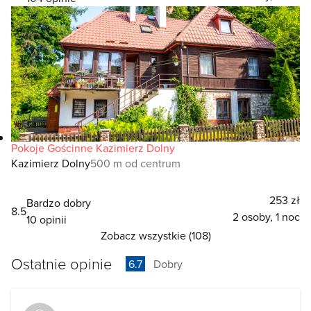
Pokoje Gościnne Kazimierz Dolny
Kazimierz Dolny
500 m od centrum
253 zł
Bardzo dobry
8.5
2 osoby, 1 noc
10 opinii
Zobacz wszystkie (108)
Ostatnie opinie
6.7
Dobry