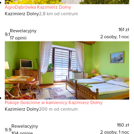
AgroDąbrówka Kazimierz Dolny
Kazimierz Dolny
2,8 km od centrum
161 zł
Rewelacyjny
9.1
2 osoby, 1 noc
17 opinii
Pokoje Gościnne w kamienicy Kazimierz Dolny
Kazimierz Dolny
200 m od centrum
160 zł
Rewelacyjny
9.9
2 osoby, 1 noc
104 opinie