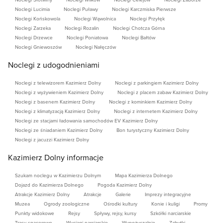
Rowery
Noclegi Lucimia
Noclegi Puławy
Noclegi Karczmiska Pierwsze
Noclegi Końskowola
Noclegi Wąwolnica
Noclegi Przyłęk
Boiska sportowe do gier zespołowych
Noclegi Zarzeka
Noclegi Rozalin
Noclegi Chotcza Górna
Noclegi Drzewce
Noclegi Poniatowa
Noclegi Bałtów
Zwiedzanie z przewodnikiem najpiękniejszych
Noclegi Gniewoszów
Noclegi Nałęczów
miejsc położonych w pobliżu hotelu
Noclegi z udogodnieniami
Rejs statkiem po Wiśle
Noclegi z telewizorem Kazimierz Dolny
Noclegi z parkingiem Kazimierz Dolny
Przejażdżki “jeepami” po malowniczych
Noclegi z wyżywieniem Kazimierz Dolny
Noclegi z placem zabaw Kazimierz Dolny
wąwozach Kazimierz Dolnego, Kulig i przejażdżki
Noclegi z basenem Kazimierz Dolny
Noclegi z kominkiem Kazimierz Dolny
Noclegi z klimatyzacją Kazimierz Dolny
Noclegi z internetem Kazimierz Dolny
bryczkami lub wozami
Noclegi ze stacjami ładowania samochodów EV Kazimierz Dolny
wiele innych propozycji, także uwzględniających
Noclegi ze śniadaniem Kazimierz Dolny
Bon turystyczny Kazimierz Dolny
Noclegi z jacuzzi Kazimierz Dolny
życzenia i sugestie naszych Gości
Kazimierz Dolny informacje
Organizujemy imprezy towarzyszące:
Szukam noclegu w Kazimierzu Dolnym
Mapa Kazimierza Dolnego
Bankiety
Dojazd do Kazimierza Dolnego
Pogoda Kazimierz Dolny
Atrakcje Kazimierz Dolny
Atrakcje
Galerie
Imprezy integracyjne
Biesiady
Muzea
Ogrody zoologiczne
Ośrodki kultury
Konie i kuligi
Promy
Punkty widokowe
Rejsy
Spływy, rejsy, kursy
Szkółki narciarskie
Kolacje grillowe, Ogniska, Pikniki
Trasy spacerowe
Wyciągi narciarskie
Wypożyczalnie
Zabytki