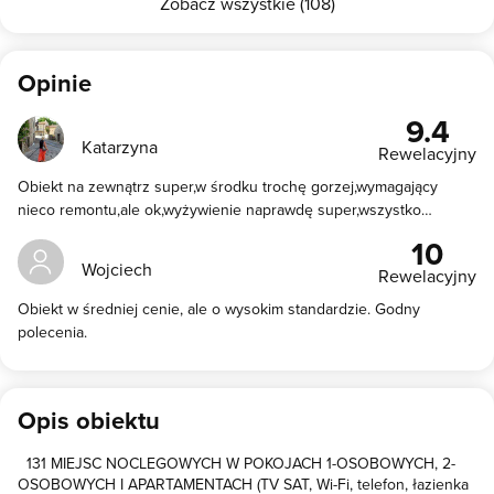
Zobacz wszystkie (108)
Opinie
9.4
Katarzyna
Rewelacyjny
Obiekt na zewnątrz super,w środku trochę gorzej,wymagający
nieco remontu,ale ok,wyżywienie naprawdę super,wszystko
smaczne i świeże,gratulacje dla szefowej kuchni,obsługa bardzo
10
miła i życzliwa,ogólnie spokój i cisza,godny polecenia.
Wojciech
Rewelacyjny
Obiekt w średniej cenie, ale o wysokim standardzie. Godny
polecenia.
Opis obiektu
131 MIEJSC NOCLEGOWYCH W POKOJACH 1-OSOBOWYCH, 2-
OSOBOWYCH I APARTAMENTACH (TV SAT, Wi-Fi, telefon, łazienka