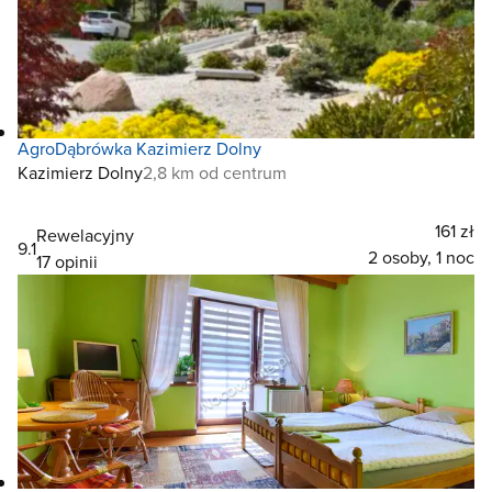
AgroDąbrówka Kazimierz Dolny
Kazimierz Dolny
2,8 km od centrum
161 zł
Rewelacyjny
9.1
2 osoby, 1 noc
17 opinii