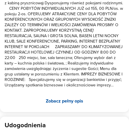
z kabiną prysznicową) Dysponujemy również pokojami rodzinnymi.
CENY POBYTÓW INDYWIDUALNYCH JUŻ od 155, 00 PLN/os. w
pokoju 2-os. OFERUJEMY ATRAKCYJNE CENY DLA POBYTÓW
KONFERENCYJNYCH ORAZ GRUPOWYCH WYSOKOŚĆ ZNIZKI
ZALEŻY OD TERMINÓW I WIELKOŚCI ZAMÓWIENIA PROSIMY O
KONTAKT. ZAPROPONUJEMY KORZYSTNĄ CENĘ!
RESTAURACJA, SAUNA I GROTA SOLNA, BASEN LETNI NOCNY
KLUB, SALE KONFERENCYJNE, PARKING, INTERNET BEZPŁATNY
INTERNET W POKOJACH ZAPRASZAMY DO KLIMATYZOWANEJ
RESTAURACJI HOTELOWEJ CZYNNEJ OD GODZINY 8:00 DO
22:00 250 miejsc, bar, sala taneczna; Oferujemy wybór dań z
karty – kuchnia polska i światowa, ; Realizujemy indywidualne
zamówienia uwzględniając życzenia i sugestie Gości; Menu dla
grup ustalamy w porozumieniu z Klientem. IMPREZY BIZNESOWE I
RODZINNE: Specjalizujemy się w organizacji bankietów i przyjęć;
Urządzamy spotkania biznesowe i okolicznościowe imprezy
rodzinne, w tym m.in. wesela; CATERING: Oferujemy rozmaite
usługi cateringowe w miejscu dowolnie wybranym przez naszych
Zobacz pełny opis
Klientów; Obsługujemy imprezy firmowe, konferencje, szkolenia,
pikniki, imprezy integracyjne, imprezy plenerowe itd. Dysponujemy
doświadczonym personelem, sprzętem i wyposażeniem do
realizacji tego typu usługi – m.in. namioty cateringowe, urządzenia
do serwowania gastronomi. KONFERENCJE: Specjalizujemy się w
Udogodnienia
obsłudze gości biznesowych: konferencje, szkolenia firmowe i