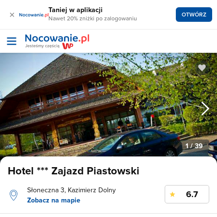
Taniej w aplikacji
×
OTWÓRZ
Nawet 20% zniżki po zalogowaniu
1
/ 39
Hotel *** Zajazd Piastowski
Słoneczna 3, Kazimierz Dolny
6.7
Zobacz na mapie