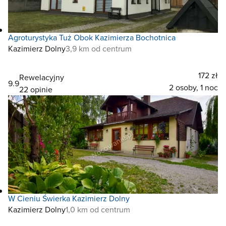
Agroturystyka Tuż Obok Kazimierza Bochotnica
Kazimierz Dolny
3,9 km od centrum
172 zł
Rewelacyjny
9.9
2 osoby, 1 noc
22 opinie
W Cieniu Świerka Kazimierz Dolny
Kazimierz Dolny
1,0 km od centrum