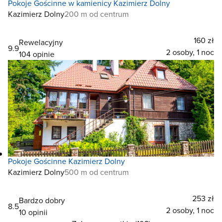
Pokoje Gościnne w kamienicy Kazimierz Dolny
Kazimierz Dolny
200 m od centrum
160 zł
Rewelacyjny
9.9
2 osoby, 1 noc
104 opinie
Pokoje Gościnne Kazimierz Dolny
Kazimierz Dolny
500 m od centrum
253 zł
Bardzo dobry
8.5
2 osoby, 1 noc
10 opinii