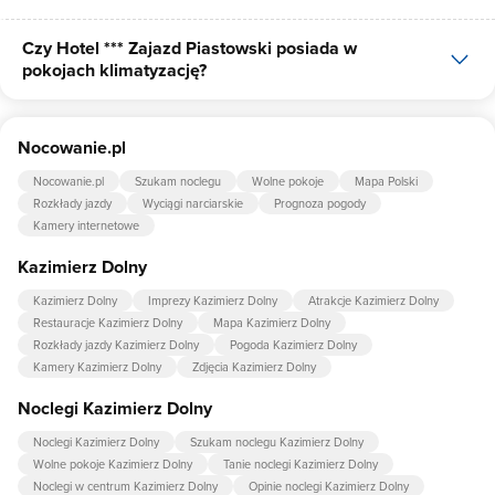
kartą.
Czy Hotel *** Zajazd Piastowski posiada w
Tak, Hotel *** Zajazd Piastowski udostępnia dla swoich gości
pokojach klimatyzację?
internet.
Tak, jednym z udogodnień dla klientów Hotel *** Zajazd Piastowski
Nocowanie.pl
jest klimatyzacja.
Nocowanie.pl
Szukam noclegu
Wolne pokoje
Mapa Polski
Rozkłady jazdy
Wyciągi narciarskie
Prognoza pogody
Kamery internetowe
Kazimierz Dolny
Kazimierz Dolny
Imprezy Kazimierz Dolny
Atrakcje Kazimierz Dolny
Restauracje Kazimierz Dolny
Mapa Kazimierz Dolny
Rozkłady jazdy Kazimierz Dolny
Pogoda Kazimierz Dolny
Kamery Kazimierz Dolny
Zdjęcia Kazimierz Dolny
Noclegi Kazimierz Dolny
Noclegi Kazimierz Dolny
Szukam noclegu Kazimierz Dolny
Wolne pokoje Kazimierz Dolny
Tanie noclegi Kazimierz Dolny
Noclegi w centrum Kazimierz Dolny
Opinie noclegi Kazimierz Dolny