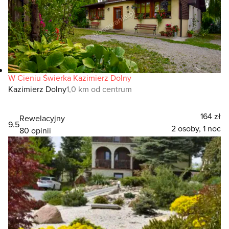
W Cieniu Świerka Kazimierz Dolny
Kazimierz Dolny
1,0 km od centrum
164 zł
Rewelacyjny
9.5
2 osoby, 1 noc
80 opinii