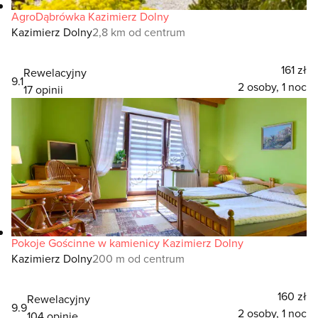
AgroDąbrówka Kazimierz Dolny
Kazimierz Dolny
2,8 km od centrum
161 zł
Rewelacyjny
9.1
2 osoby, 1 noc
17 opinii
Pokoje Gościnne w kamienicy Kazimierz Dolny
Kazimierz Dolny
200 m od centrum
160 zł
Rewelacyjny
9.9
2 osoby, 1 noc
104 opinie