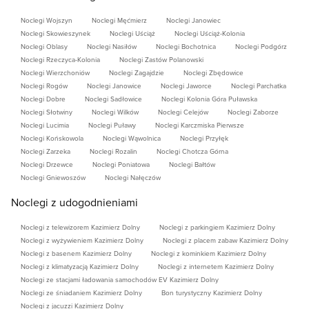
Noclegi Wojszyn
Noclegi Męćmierz
Noclegi Janowiec
Noclegi Skowieszynek
Noclegi Uściąż
Noclegi Uściąż-Kolonia
Noclegi Oblasy
Noclegi Nasiłów
Noclegi Bochotnica
Noclegi Podgórz
Noclegi Rzeczyca-Kolonia
Noclegi Zastów Polanowski
Noclegi Wierzchoniów
Noclegi Zagajdzie
Noclegi Zbędowice
Noclegi Rogów
Noclegi Janowice
Noclegi Jaworce
Noclegi Parchatka
Noclegi Dobre
Noclegi Sadłowice
Noclegi Kolonia Góra Puławska
Noclegi Słotwiny
Noclegi Wilków
Noclegi Celejów
Noclegi Zaborze
Noclegi Lucimia
Noclegi Puławy
Noclegi Karczmiska Pierwsze
Noclegi Końskowola
Noclegi Wąwolnica
Noclegi Przyłęk
Noclegi Zarzeka
Noclegi Rozalin
Noclegi Chotcza Górna
Noclegi Drzewce
Noclegi Poniatowa
Noclegi Bałtów
Noclegi Gniewoszów
Noclegi Nałęczów
Noclegi z udogodnieniami
Noclegi z telewizorem Kazimierz Dolny
Noclegi z parkingiem Kazimierz Dolny
Noclegi z wyżywieniem Kazimierz Dolny
Noclegi z placem zabaw Kazimierz Dolny
Noclegi z basenem Kazimierz Dolny
Noclegi z kominkiem Kazimierz Dolny
Noclegi z klimatyzacją Kazimierz Dolny
Noclegi z internetem Kazimierz Dolny
Noclegi ze stacjami ładowania samochodów EV Kazimierz Dolny
Noclegi ze śniadaniem Kazimierz Dolny
Bon turystyczny Kazimierz Dolny
Noclegi z jacuzzi Kazimierz Dolny