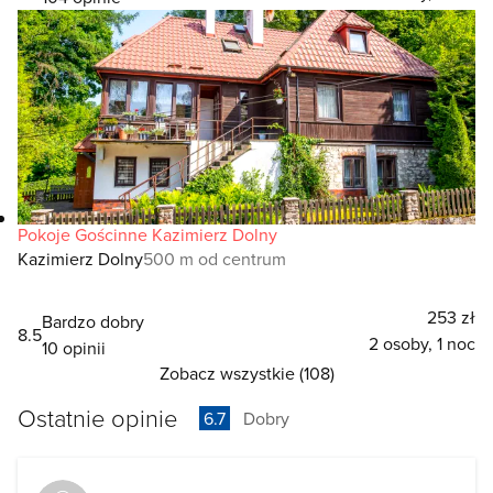
Pokoje Gościnne Kazimierz Dolny
Kazimierz Dolny
500 m od centrum
253 zł
Bardzo dobry
8.5
2 osoby, 1 noc
10 opinii
Zobacz wszystkie (108)
Ostatnie opinie
6.7
Dobry