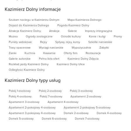
Kazimierz Dolny informacje
Szukam noclegu w Kazimierzu Dolnym
Mapa Kazimierza Dolnego
Dojazd do Kazimierza Dolnego
Pogoda Kazimierz Dolny
Atrakcje Kazimierz Dolny
Atrakcje
Galerie
Imprezy integracyjne
Muzea
Ogrody zoologiczne
Ośrodki kultury
Konie i kuligi
Promy
Punkty widokowe
Rejsy
Spływy, rejsy, kursy
Szkółki narciarskie
Trasy spacerowe
Wyciągi narciarskie
Wypożyczalnie
Zabytki
Zamki
Kuchnia
Kawiarnie
Oferty firm
Restauracje
Galerie autorskie
Pełna lista ofert
Kazimierz Dolny Zdjęcia
Rozkład jazdy Kazimierz Dolny
Kazimierz Dolny Ulice
Odległości Kazimierz Dolny
Kazimierz Dolny typy usług
Pokój 1-osobowy
Pokój 2-osobowy
Pokój 3-osobowy
Pokój 4-osobowy
Pokój 7-osobowy
Apartament 2-osobowy
Apartament 3-osobowy
Apartament 4-osobowy
Apartament 2-pokojowy 4-osobowy
Apartament 2-pokojowy 5-osobowy
Apartament 3-pokojowy 4-osobowy
Domek 2-osobowy
Domek 4-osobowy
Domek 5-osobowy
Domek 6-osobowy
Domek 7-osobowy