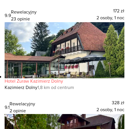
172 zł
Rewelacyjny
9.9
2 osoby, 1 noc
23 opinie
Hotel Żuraw Kazimierz Dolny
Kazimierz Dolny
1,8 km od centrum
328 zł
Rewelacyjny
9.1
2 osoby, 1 noc
2 opinie